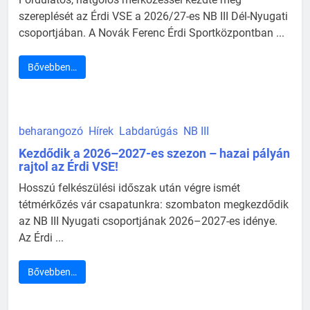
szereplését az Érdi VSE a 2026/27-es NB III Dél-Nyugati
csoportjában. A Novák Ferenc Érdi Sportközpontban ...
Bővebben…
beharangozó
Hírek
Labdarúgás
NB III
Kezdődik a 2026–2027-es szezon – hazai pályán
rajtol az Érdi VSE!
Hosszú felkészülési időszak után végre ismét
tétmérkőzés vár csapatunkra: szombaton megkezdődik
az NB III Nyugati csoportjának 2026–2027-es idénye.
Az Érdi ...
Bővebben…