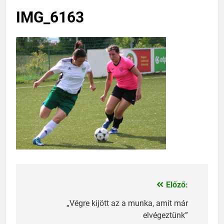
IMG_6163
Előző:
Bejegyzés
navigáció
„Végre kijött az a munka, amit már
elvégeztünk”