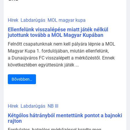
Hírek
Labdarúgás
MOL magyar kupa
Ellenfelünk visszalépése miatt játék nélkül
jutottunk tovább a MOL Magyar Kupában
Felnőtt csapatunknak nem kell pályára lépnie a MOL
Magyar Kupa 1. fordulójában, miután ellenfelünk,
a Dunaújváros FC visszalépett a mérkőzéstől. Ennek
következtében együttesünk játék ...
Bővebben…
Hírek
Labdarúgás
NB III
Kétgólos hátrányból mentettünk pontot a bajnoki
rajton
Fordulatos, hatgólos mérkőzéssel kezdte meg