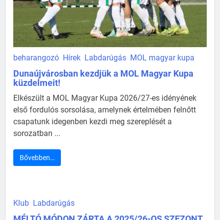
beharangozó
Hírek
Labdarúgás
MOL magyar kupa
Dunaújvárosban kezdjük a MOL Magyar Kupa
küzdelmeit!
Elkészült a MOL Magyar Kupa 2026/27-es idényének
első fordulós sorsolása, amelynek értelmében felnőtt
csapatunk idegenben kezdi meg szereplését a
sorozatban ...
Bővebben…
Klub
Labdarúgás
MÉLTÓ MÓDON ZÁRTA A 2025/26-OS SZEZONT