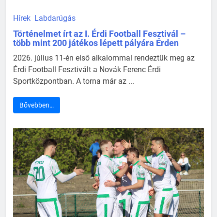
Hírek
Labdarúgás
Történelmet írt az I. Érdi Football Fesztivál –
több mint 200 játékos lépett pályára Érden
2026. július 11-én első alkalommal rendeztük meg az
Érdi Football Fesztivált a Novák Ferenc Érdi
Sportközpontban. A torna már az ...
Bővebben…