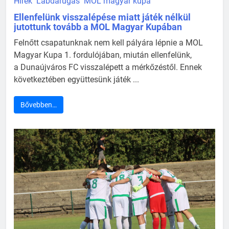
Hírek
Labdarúgás
MOL magyar kupa
Ellenfelünk visszalépése miatt játék nélkül
jutottunk tovább a MOL Magyar Kupában
Felnőtt csapatunknak nem kell pályára lépnie a MOL
Magyar Kupa 1. fordulójában, miután ellenfelünk,
a Dunaújváros FC visszalépett a mérkőzéstől. Ennek
következtében együttesünk játék ...
Bővebben…