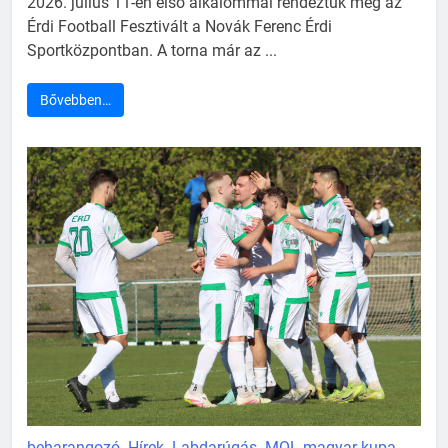
2026. július 11-én első alkalommal rendeztük meg az
Érdi Football Fesztivált a Novák Ferenc Érdi
Sportközpontban. A torna már az ...
Bővebben…
beharangozó
Hírek
Labdarúgás
MOL magyar kupa