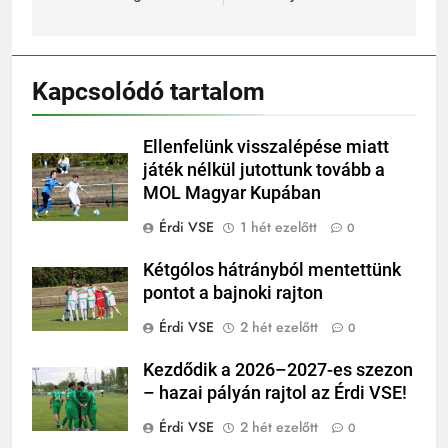
Kapcsolódó tartalom
Ellenfelünk visszalépése miatt
játék nélkül jutottunk tovább a
MOL Magyar Kupában
Érdi VSE
1 hét ezelőtt
0
Kétgólos hátrányból mentettünk
pontot a bajnoki rajton
Érdi VSE
2 hét ezelőtt
0
Kezdődik a 2026–2027-es szezon
– hazai pályán rajtol az Érdi VSE!
Érdi VSE
2 hét ezelőtt
0