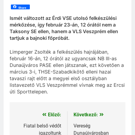
Share
Ismét változott az Érdi VSE utolsó felkészülési
mérkőzése, így február 23-án, 12 órától nem a
Taksony SE ellen, hanem a VLS Veszprém ellen
tartjuk a bajnoki főpróbát.
Limperger Zsolték a felkészülés hajrájában,
február 16-án, 12 órától az ugyancsak NB III-as
Dunaújváros PASE ellen játszanak, ezt követően a
március 3-i, THSE-Szabadkikötő elleni hazai
tavaszi rajt előtt a megyei első osztályban
listavezető VLS Veszprémmel vívnak meg az Ercsi
úti Sporttelepen.
Előző:
Következő:
Bejegyzés
navigáció
Fiatal belső védőt
Vereség
igazoltunk
Dunaújvárosban