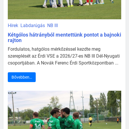
Hírek
Labdarúgás
NB III
Kétgólos hátrányból mentettünk pontot a bajnoki
rajton
Fordulatos, hatgólos mérkőzéssel kezdte meg
szereplését az Érdi VSE a 2026/27-es NB III Dél-Nyugati
csoportjában. A Novák Ferenc Érdi Sportközpontban ...
Bővebben…