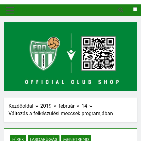
MENÜ
Kezdőoldal
2019
február
14
Változás a felkészülési meccsek programjában
HÍREK
LABDARÚGÁS
MENETREND