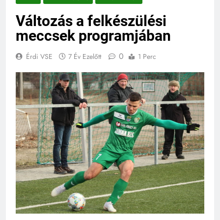
Változás a felkészülési
meccsek programjában
0
Érdi VSE
7 Év Ezelőtt
1 Perc