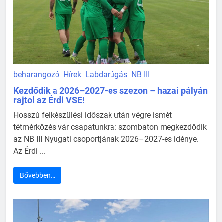
beharangozó
Hírek
Labdarúgás
NB III
Kezdődik a 2026–2027-es szezon – hazai pályán
rajtol az Érdi VSE!
Hosszú felkészülési időszak után végre ismét
tétmérkőzés vár csapatunkra: szombaton megkezdődik
az NB III Nyugati csoportjának 2026–2027-es idénye.
Az Érdi ...
Bővebben…