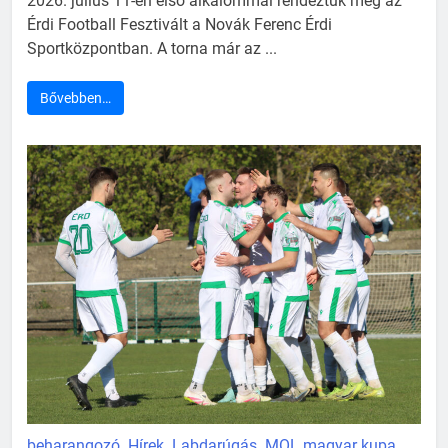
2026. július 11-én első alkalommal rendeztük meg az
Érdi Football Fesztivált a Novák Ferenc Érdi
Sportközpontban. A torna már az ...
Bővebben…
beharangozó
Hírek
Labdarúgás
MOL magyar kupa