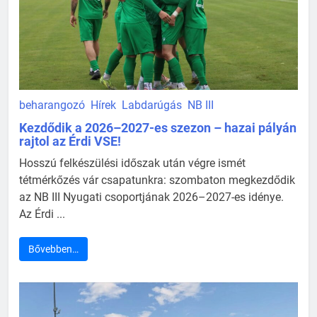
beharangozó
Hírek
Labdarúgás
NB III
Kezdődik a 2026–2027-es szezon – hazai pályán
rajtol az Érdi VSE!
Hosszú felkészülési időszak után végre ismét
tétmérkőzés vár csapatunkra: szombaton megkezdődik
az NB III Nyugati csoportjának 2026–2027-es idénye.
Az Érdi ...
Bővebben…