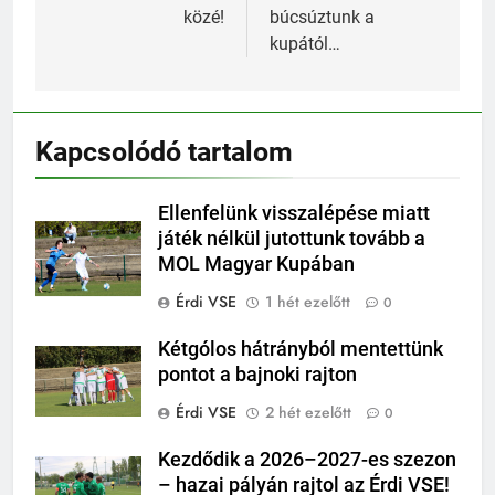
közé!
búcsúztunk a
kupától…
Kapcsolódó tartalom
Ellenfelünk visszalépése miatt
játék nélkül jutottunk tovább a
MOL Magyar Kupában
Érdi VSE
1 hét ezelőtt
0
Kétgólos hátrányból mentettünk
pontot a bajnoki rajton
Érdi VSE
2 hét ezelőtt
0
Kezdődik a 2026–2027-es szezon
– hazai pályán rajtol az Érdi VSE!