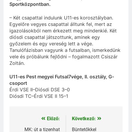
Sportközpontban.
– Két csapattal indulunk U11-es korosztályban.
Egyelőre vegyes csapattal álltunk fel, mert az
igazolásokból nem érkezett meg mindenkié. Két
diósdi csapattal játszottunk, aminek egy
győzelem és egy vereség lett a vége.
Tanulófázisban vagyunk a futsalban, ismerkedünk
vele és próbálunk fejlődni – fogalmazott Csiszár
Zoltán.
U11-es Pest megyei Futsal7vége, II. osztály, G-
csoport
Érdi VSE II–Diósdi DSE 3–0
Diósdi TC–Érdi VSE II 15–1
Előző:
Következő:
Bejegyzés
navigáció
MK: út a tizenhat
Büntetőkkel