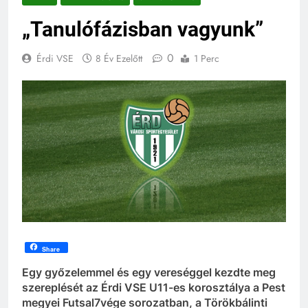
„Tanulófázisban vagyunk”
0
Érdi VSE
8 Év Ezelőtt
1 Perc
Share
Egy győzelemmel és egy vereséggel kezdte meg
szereplését az Érdi VSE U11-es korosztálya a Pest
megyei Futsal7vége sorozatban, a Törökbálinti