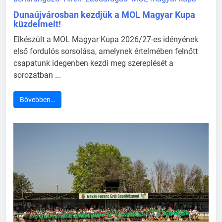
Dunaújvárosban kezdjük a MOL Magyar Kupa
küzdelmeit!
Elkészült a MOL Magyar Kupa 2026/27-es idényének
első fordulós sorsolása, amelynek értelmében felnőtt
csapatunk idegenben kezdi meg szereplését a
sorozatban ...
Bővebben…