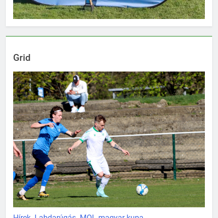
Grid
Hírek
Labdarúgás
MOL magyar kupa