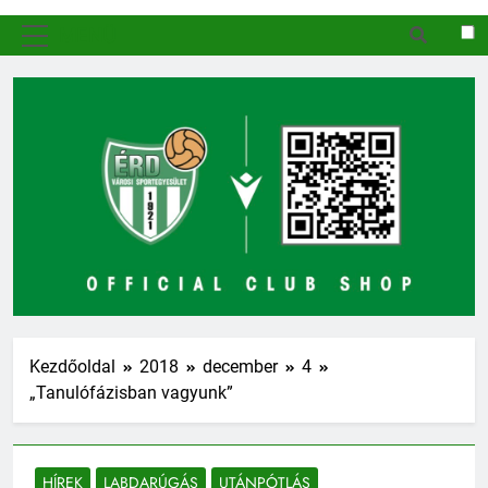
MENÜ
Kezdőoldal
2018
december
4
„Tanulófázisban vagyunk”
HÍREK
LABDARÚGÁS
UTÁNPÓTLÁS