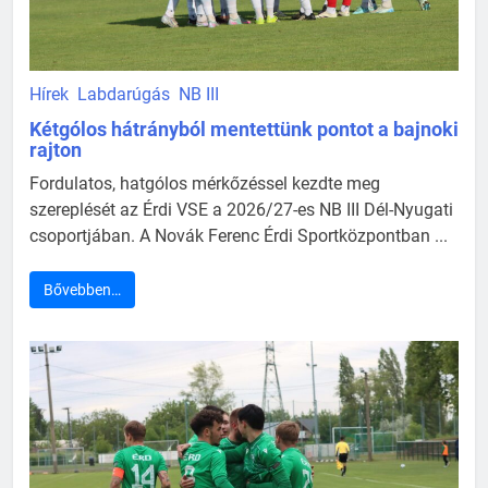
Hírek
Labdarúgás
NB III
Kétgólos hátrányból mentettünk pontot a bajnoki
rajton
Fordulatos, hatgólos mérkőzéssel kezdte meg
szereplését az Érdi VSE a 2026/27-es NB III Dél-Nyugati
csoportjában. A Novák Ferenc Érdi Sportközpontban ...
Bővebben…