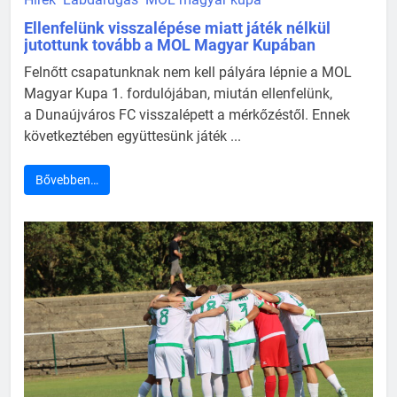
Ellenfelünk visszalépése miatt játék nélkül
jutottunk tovább a MOL Magyar Kupában
Felnőtt csapatunknak nem kell pályára lépnie a MOL
Magyar Kupa 1. fordulójában, miután ellenfelünk,
a Dunaújváros FC visszalépett a mérkőzéstől. Ennek
következtében együttesünk játék ...
Bővebben…