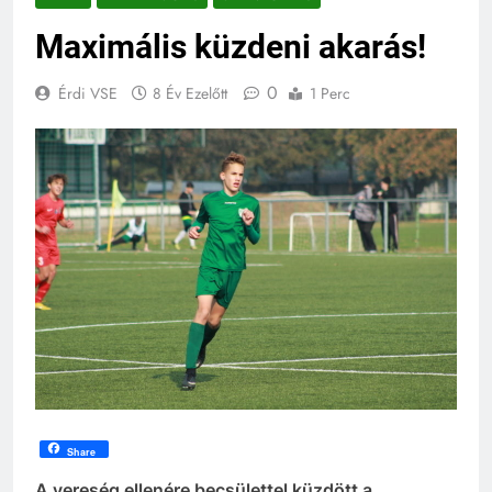
Maximális küzdeni akarás!
0
Érdi VSE
8 Év Ezelőtt
1 Perc
Share
A vereség ellenére becsülettel küzdött a