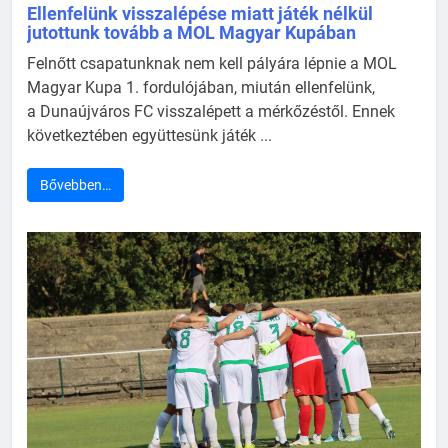
Ellenfelünk visszalépése miatt játék nélkül
jutottunk tovább a MOL Magyar Kupában
Felnőtt csapatunknak nem kell pályára lépnie a MOL
Magyar Kupa 1. fordulójában, miután ellenfelünk,
a Dunaújváros FC visszalépett a mérkőzéstől. Ennek
következtében együttesünk játék ...
Bővebben…