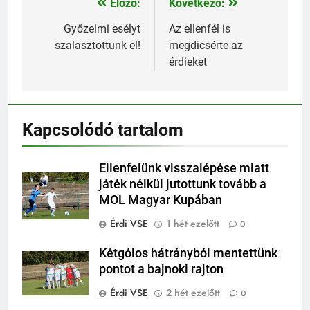
Előző:
Következő:
Bejegyzés
navigáció
Győzelmi esélyt
Az ellenfél is
szalasztottunk el!
megdicsérte az
érdieket
Kapcsolódó tartalom
Ellenfelünk visszalépése miatt
játék nélkül jutottunk tovább a
MOL Magyar Kupában
Érdi VSE
1 hét ezelőtt
0
Kétgólos hátrányból mentettünk
pontot a bajnoki rajton
Érdi VSE
2 hét ezelőtt
0