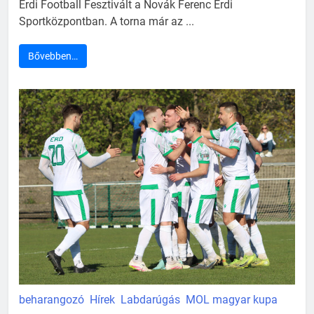
Érdi Football Fesztivált a Novák Ferenc Érdi
Sportközpontban. A torna már az ...
Bővebben…
beharangozó
Hírek
Labdarúgás
MOL magyar kupa