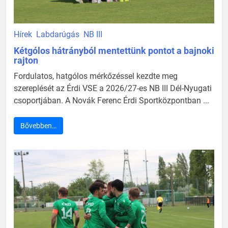
Hírek
Labdarúgás
NB III
Kétgólos hátrányból mentettünk pontot a bajnoki
rajton
Fordulatos, hatgólos mérkőzéssel kezdte meg
szereplését az Érdi VSE a 2026/27-es NB III Dél-Nyugati
csoportjában. A Novák Ferenc Érdi Sportközpontban ...
Bővebben…