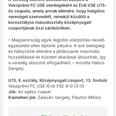
Veszprémi FC USE vendégeként az Érdi VSE U15-
ös csapata, amely annak ellenére, hogy hatgólos
vereséget szenvedett, remekül küzdött a
korosztályos másodosztály középnyugati
csoportjának őszi zárókörében.
– Magyarország egyik legjobb utánpótlás-nevelő
egyesülete ellen léptünk pályára. A sok betegség
és hiányzóink ellenére a játékosaink maximális
hozzáállással és küzdeni akarással játszottak, így
a vereség abszolút elfogadható – mondta Habos
Gergely.
U15, II. osztály, Középnyugati csoport, 13. forduló
Veszprémi FC USE–Érdi VSE 6–0 (3–0)
Jók:
Az egész csapat
Kiemelten jók:
Zalavári Gergely, Pásztor Miklós