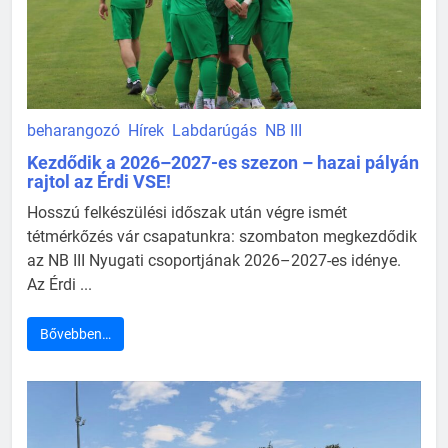
beharangozó
Hírek
Labdarúgás
NB III
Kezdődik a 2026–2027-es szezon – hazai pályán
rajtol az Érdi VSE!
Hosszú felkészülési időszak után végre ismét
tétmérkőzés vár csapatunkra: szombaton megkezdődik
az NB III Nyugati csoportjának 2026–2027-es idénye.
Az Érdi ...
Bővebben…