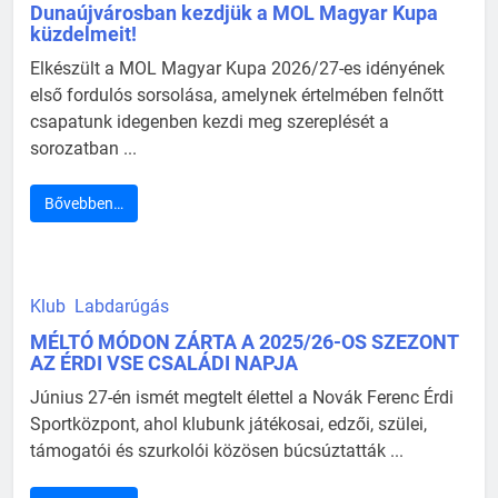
Dunaújvárosban kezdjük a MOL Magyar Kupa
küzdelmeit!
Elkészült a MOL Magyar Kupa 2026/27-es idényének
első fordulós sorsolása, amelynek értelmében felnőtt
csapatunk idegenben kezdi meg szereplését a
sorozatban ...
Bővebben…
Klub
Labdarúgás
MÉLTÓ MÓDON ZÁRTA A 2025/26-OS SZEZONT
AZ ÉRDI VSE CSALÁDI NAPJA
Június 27-én ismét megtelt élettel a Novák Ferenc Érdi
Sportközpont, ahol klubunk játékosai, edzői, szülei,
támogatói és szurkolói közösen búcsúztatták ...