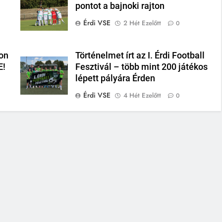
pontot a bajnoki rajton
Érdi VSE
2 Hét Ezelőtt
0
on
Történelmet írt az I. Érdi Football
E!
Fesztivál – több mint 200 játékos
lépett pályára Érden
Érdi VSE
4 Hét Ezelőtt
0