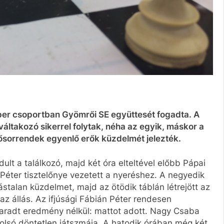
per csoportban Gyömrői SE együttesét fogadta. A
váltakozó sikerrel folytak, néha az egyik, máskor a
rősorrendek egyenlő erők küzdelmét jelezték.
ult a találkozó, majd két óra elteltével előbb Pápai
Péter tisztelőnye vezetett a nyeréshez. A negyedik
tástalan küzdelmet, majd az ötödik táblán létrejött az
az állás. Az ifjúsági Fábián Péter rendesen
maradt eredmény nélkül: mattot adott. Nagy Csaba
olsó döntetlen játszmája. A hatodik órában még két