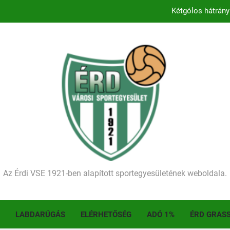
Kétgólos hátrány
Kezdődik a 2026–2027-es sze
Történelmet írt az I. Érdi Football Fesztivál – tö
Ellenfelünk visszalépése miatt játék nélkül
Kétgólos hátrány
Kezdődik a 2026–2027-es sze
Történelmet írt az I. Érdi Football Fesztivál – tö
Az Érdi VSE 1921-ben alapított sportegyesületének weboldala.
LABDARÚGÁS
ELÉRHETŐSÉG
ADÓ 1%
ÉRD GRAS