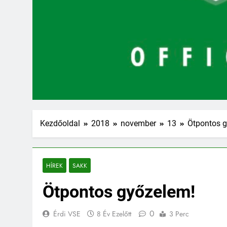
Kezdőoldal
2018
november
13
Ötpontos 
HÍREK
SAKK
Ötpontos győzelem!
0
Érdi VSE
8 Év Ezelőtt
3 Perc