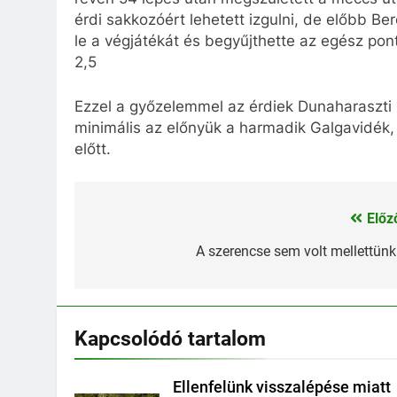
érdi sakkozóért lehetett izgulni, de előbb Ber
le a végjátékát és begyűjthette az egész po
2,5
Ezzel a győzelemmel az érdiek Dunaharaszti 
minimális az előnyük a harmadik Galgavidék
előtt.
Előz
Bejegyzés
navigáció
A szerencse sem volt mellettün
Kapcsolódó tartalom
Ellenfelünk visszalépése miatt