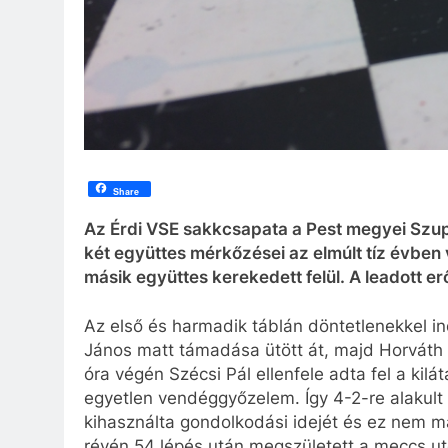
Share
Az Érdi VSE sakkcsapata a Pest megyei Szu
két együttes mérkőzései az elmúlt tíz évben 
másik együttes kerekedett felül. A leadott e
Az első és harmadik táblán döntetlenekkel ind
János matt támadása ütött át, majd Horváth 
óra végén Szécsi Pál ellenfele adta fel a kilá
egyetlen vendéggyőzelem. Így 4-2-re alakult 
kihasználta gondolkodási idejét és ez nem 
révén 54 lépés után megszületett a meccs ut