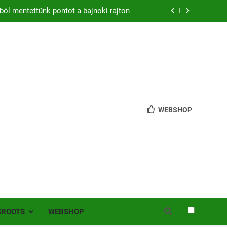
ból mentettünk pontot a bajnoki rajton
zon – hazai pályán rajtol az Érdi VSE!
bb mint 200 játékos lépett pályára Érden
 jutottunk tovább a MOL Magyar Kupában
ból mentettünk pontot a bajnoki rajton
WEBSHOP
zon – hazai pályán rajtol az Érdi VSE!
bb mint 200 játékos lépett pályára Érden
SROOTS
WEBSHOP