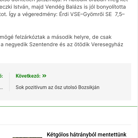
eczki István, majd Vendég Balázs is jól bonyolította
ntot. Így a végeredmény: Érdi VSE–Gyömrői SE 7,5–
mögé felzárkóztak a második helyre, de csak
, a negyedik Szentendre és az ötödik Veresegyház
ő:
Következő:
k…
Sok pozitívum az ősz utolsó Bozsikján
Kétgólos hátrányból mentettünk