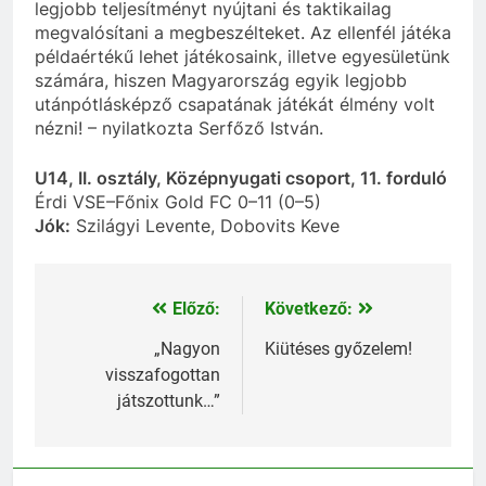
legjobb teljesítményt nyújtani és taktikailag
megvalósítani a megbeszélteket. Az ellenfél játéka
példaértékű lehet játékosaink, illetve egyesületünk
számára, hiszen Magyarország egyik legjobb
utánpótlásképző csapatának játékát élmény volt
nézni! – nyilatkozta Serfőző István.
U14, II. osztály, Középnyugati csoport, 11. forduló
Érdi VSE–Főnix Gold FC 0–11 (0–5)
Jók:
Szilágyi Levente, Dobovits Keve
Előző:
Következő:
Bejegyzés
navigáció
„Nagyon
Kiütéses győzelem!
visszafogottan
játszottunk…”