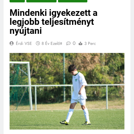
Mindenki igyekezett a
legjobb teljesítményt
nyújtani
0
Érdi VSE
8 Év Ezelőtt
3 Perc