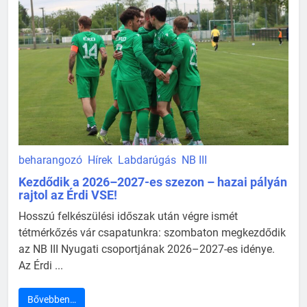
beharangozó
Hírek
Labdarúgás
NB III
Kezdődik a 2026–2027-es szezon – hazai pályán
rajtol az Érdi VSE!
Hosszú felkészülési időszak után végre ismét
tétmérkőzés vár csapatunkra: szombaton megkezdődik
az NB III Nyugati csoportjának 2026–2027-es idénye.
Az Érdi ...
Bővebben…