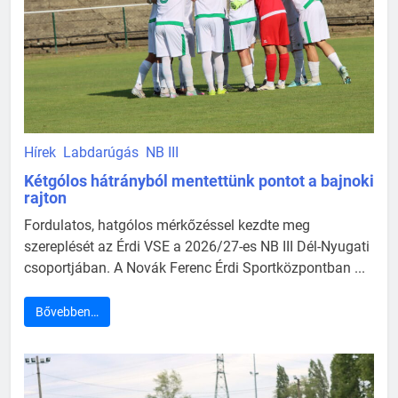
Hírek
Labdarúgás
NB III
Kétgólos hátrányból mentettünk pontot a bajnoki
rajton
Fordulatos, hatgólos mérkőzéssel kezdte meg
szereplését az Érdi VSE a 2026/27-es NB III Dél-Nyugati
csoportjában. A Novák Ferenc Érdi Sportközpontban ...
Bővebben…