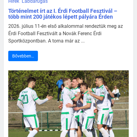
Hírek
Labdarúgás
Történelmet írt az I. Érdi Football Fesztivál –
több mint 200 játékos lépett pályára Érden
2026. július 11-én első alkalommal rendeztük meg az
Érdi Football Fesztivált a Novák Ferenc Érdi
Sportközpontban. A torna már az ...
Bővebben…