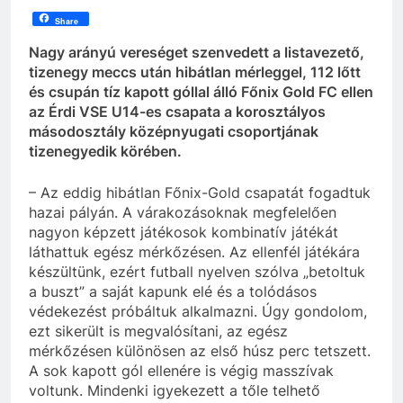
Share
Nagy arányú vereséget szenvedett a listavezető,
tizenegy meccs után hibátlan mérleggel, 112 lőtt
és csupán tíz kapott góllal álló Főnix Gold FC ellen
az Érdi VSE U14-es csapata a korosztályos
másodosztály középnyugati csoportjának
tizenegyedik körében.
– Az eddig hibátlan Főnix-Gold csapatát fogadtuk
hazai pályán. A várakozásoknak megfelelően
nagyon képzett játékosok kombinatív játékát
láthattuk egész mérkőzésen. Az ellenfél játékára
készültünk, ezért futball nyelven szólva „betoltuk
a buszt” a saját kapunk elé és a tolódásos
védekezést próbáltuk alkalmazni. Úgy gondolom,
ezt sikerült is megvalósítani, az egész
mérkőzésen különösen az első húsz perc tetszett.
A sok kapott gól ellenére is végig masszívak
voltunk. Mindenki igyekezett a tőle telhető