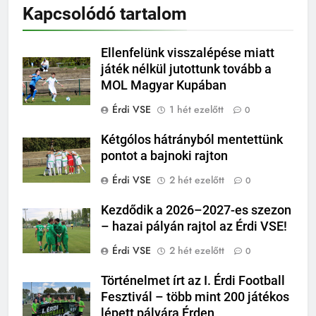
Kapcsolódó tartalom
Ellenfelünk visszalépése miatt
játék nélkül jutottunk tovább a
MOL Magyar Kupában
Érdi VSE
1 hét ezelőtt
0
Kétgólos hátrányból mentettünk
pontot a bajnoki rajton
Érdi VSE
2 hét ezelőtt
0
Kezdődik a 2026–2027-es szezon
– hazai pályán rajtol az Érdi VSE!
Érdi VSE
2 hét ezelőtt
0
Történelmet írt az I. Érdi Football
Fesztivál – több mint 200 játékos
lépett pályára Érden