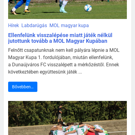
Hírek
Labdarúgás
MOL magyar kupa
Ellenfelünk visszalépése miatt játék nélkül
jutottunk tovább a MOL Magyar Kupában
Felnőtt csapatunknak nem kell pályára lépnie a MOL
Magyar Kupa 1. fordulójában, miután ellenfelünk,
a Dunaújváros FC visszalépett a mérkőzéstől. Ennek
következtében együttesünk játék ...
Bővebben…