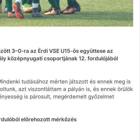
zött 3–0-ra az Érdi VSE U15-ös együttese az
ly középnyugati csoportjának 12. fordulójából
indenki tudásához mérten játszott és ennek meg is
tunk, azt viszontláttam a pályán is, és ennek örülök
ményesség is párosult, megérdemelt győzelmet
fordulóból előrehozott mérkőzés