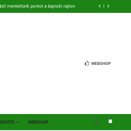
ból mentettünk pontot a bajnoki rajton
zon – hazai pályán rajtol az Érdi VSE!
bb mint 200 játékos lépett pályára Érden
 jutottunk tovább a MOL Magyar Kupában
ból mentettünk pontot a bajnoki rajton
WEBSHOP
zon – hazai pályán rajtol az Érdi VSE!
bb mint 200 játékos lépett pályára Érden
SROOTS
WEBSHOP