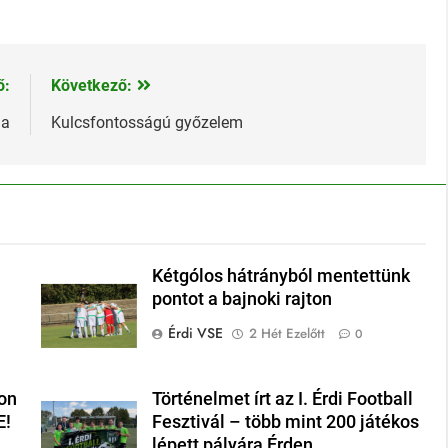
ő:
Következő:
ja
Kulcsfontosságú győzelem
Kétgólos hátrányból mentettünk
pontot a bajnoki rajton
Érdi VSE
2 Hét Ezelőtt
0
on
Történelmet írt az I. Érdi Football
E!
Fesztivál – több mint 200 játékos
lépett pályára Érden