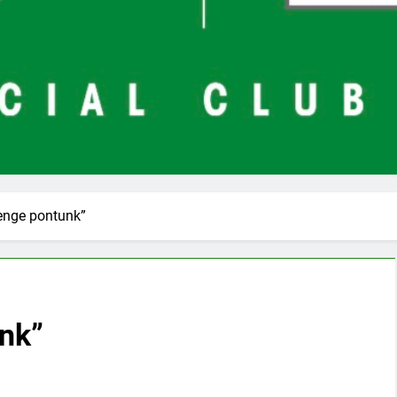
enge pontunk”
nk”