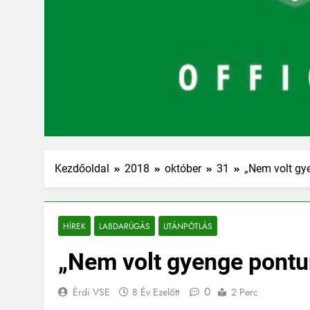
Kezdőoldal
2018
október
31
„Nem volt gy
HÍREK
LABDARÚGÁS
UTÁNPÓTLÁS
„Nem volt gyenge pontu
0
Érdi VSE
8 Év Ezelőtt
2 Perc