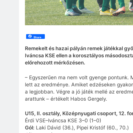
Share
Remekelt és hazai pályán remek játékkal győ
Iváncsa KSE ellen a korosztályos másodosztá
előrehozott mérkőzésen.
– Egyszerűen ma nem volt gyenge pontunk. M
lett az eredménye. Amiket edzéseken gyakorol
a legjobban. Végre a jó játék mellé az ered
arattunk – értékelt Habos Gergely.
U15, II. osztály, Középnyugati csoport, 12. 
Érdi VSE–Iváncsa KSE 3–0 (1–0)
Gól:
Laki Dávid (36.), Pipei Kristóf (60., 70.)