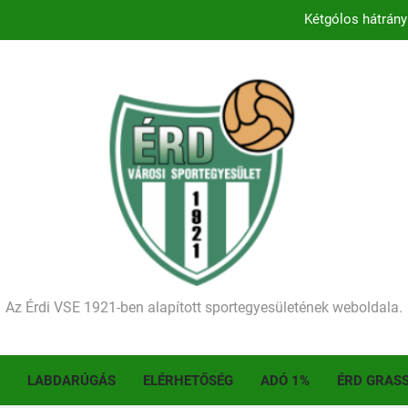
Kétgólos hátrány
Kezdődik a 2026–2027-es sze
Történelmet írt az I. Érdi Football Fesztivál – tö
Ellenfelünk visszalépése miatt játék nélkül
Kétgólos hátrány
Kezdődik a 2026–2027-es sze
Történelmet írt az I. Érdi Football Fesztivál – tö
Az Érdi VSE 1921-ben alapított sportegyesületének weboldala.
LABDARÚGÁS
ELÉRHETŐSÉG
ADÓ 1%
ÉRD GRAS