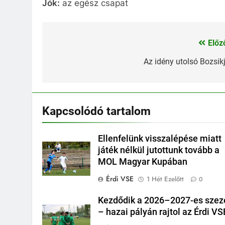
Jók:
az egész csapat
Előz
Bejegyzés
navigáció
Az idény utolsó Bozsik
Kapcsolódó tartalom
Ellenfelünk visszalépése miatt
játék nélkül jutottunk tovább a
MOL Magyar Kupában
Érdi VSE
1 Hét Ezelőtt
0
Kezdődik a 2026–2027-es szez
– hazai pályán rajtol az Érdi VS