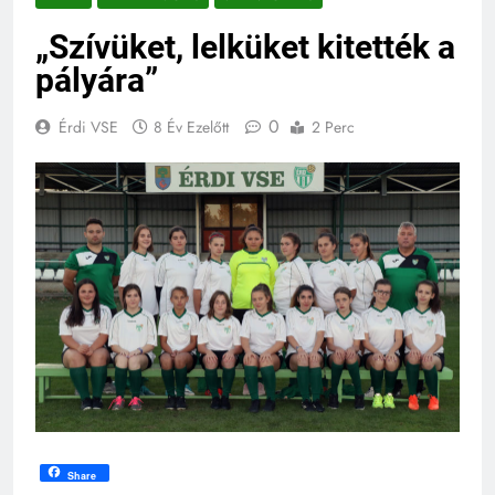
„Szívüket, lelküket kitették a
pályára”
0
Érdi VSE
8 Év Ezelőtt
2 Perc
Share