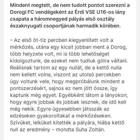
Mindent megtett, de nem tudott pontot szerezni a
Dorogi FC vendégeként az Érdi VSE U16-os lány
csapata a háromnegyed pályás első osztály
északnyugati csoportjának harmadik körében.
– Az első öt-tíz percben kiegyenlített volt a
mérkőzés, utána egy kicsit jobban ment a Dorog,
több helyzete volt, mi is több lehetőséget
kidolgoztunk, de ezeket nem tudtuk gólra váltani.
Reálisnak tartom az egy nullát, de a kettő nulla
nem kellett volna, viszont az utolsó percekben
úgy voltunk vele, hogy megpróbálunk mindent a
pontszerzésért, sajnos ez nem jött össze, így
kaptunk még egyet. Egyébként látom a lányokon,
hogy egyre jobbak és jobbak lesznek, de idő kell
még nekik. Egyre ügyesebben játsszák az
edzéseken gyakoroltakat a mérkőzéseken.
Szívüket, lelküket kitették a pályára, hiába kettő
null az eredmény – mondta Suha Zoltán.