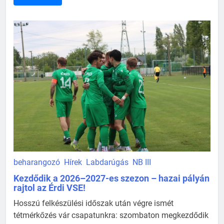
beharangozó
Hírek
Labdarúgás
NB III
Kezdődik a 2026–2027-es szezon – hazai pályán
rajtol az Érdi VSE!
Hosszú felkészülési időszak után végre ismét
tétmérkőzés vár csapatunkra: szombaton megkezdődik