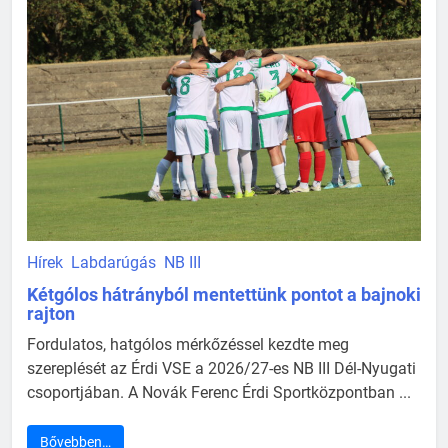
Hírek
Labdarúgás
NB III
Kétgólos hátrányból mentettünk pontot a bajnoki
rajton
Fordulatos, hatgólos mérkőzéssel kezdte meg
szereplését az Érdi VSE a 2026/27-es NB III Dél-Nyugati
csoportjában. A Novák Ferenc Érdi Sportközpontban ...
Bővebben…