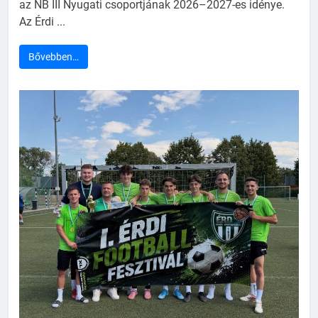
az NB III Nyugati csoportjának 2026–2027-es idénye.
Az Érdi ...
Bővebben…