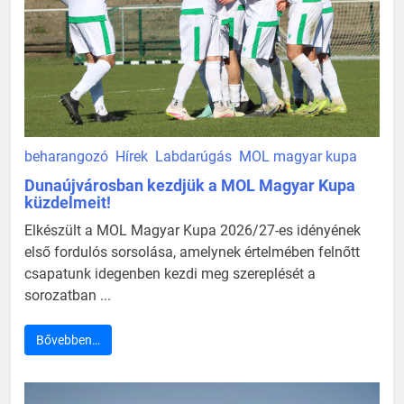
beharangozó
Hírek
Labdarúgás
MOL magyar kupa
Dunaújvárosban kezdjük a MOL Magyar Kupa
küzdelmeit!
Elkészült a MOL Magyar Kupa 2026/27-es idényének
első fordulós sorsolása, amelynek értelmében felnőtt
csapatunk idegenben kezdi meg szereplését a
sorozatban ...
Bővebben…