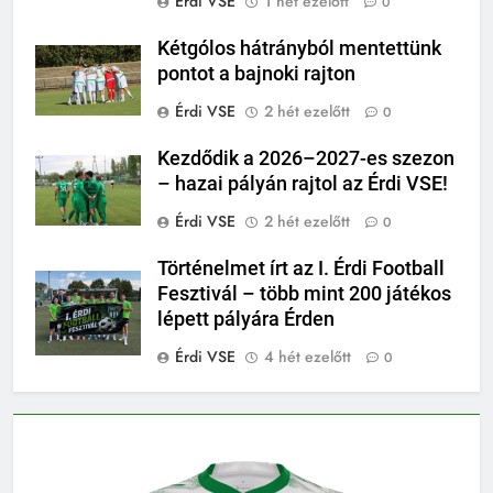
Érdi VSE
1 hét ezelőtt
0
Kétgólos hátrányból mentettünk
pontot a bajnoki rajton
Érdi VSE
2 hét ezelőtt
0
Kezdődik a 2026–2027-es szezon
– hazai pályán rajtol az Érdi VSE!
Érdi VSE
2 hét ezelőtt
0
Történelmet írt az I. Érdi Football
Fesztivál – több mint 200 játékos
lépett pályára Érden
Érdi VSE
4 hét ezelőtt
0