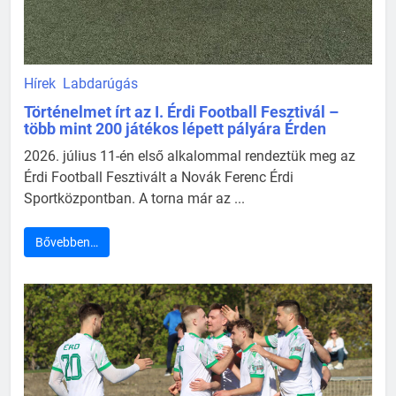
Hírek
Labdarúgás
Történelmet írt az I. Érdi Football Fesztivál –
több mint 200 játékos lépett pályára Érden
2026. július 11-én első alkalommal rendeztük meg az
Érdi Football Fesztivált a Novák Ferenc Érdi
Sportközpontban. A torna már az ...
Bővebben…