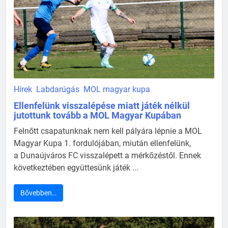
Hírek
Labdarúgás
MOL magyar kupa
Ellenfelünk visszalépése miatt játék nélkül
jutottunk tovább a MOL Magyar Kupában
Felnőtt csapatunknak nem kell pályára lépnie a MOL
Magyar Kupa 1. fordulójában, miután ellenfelünk,
a Dunaújváros FC visszalépett a mérkőzéstől. Ennek
következtében együttesünk játék ...
Bővebben…