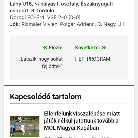
Lány U16, ¾ pályás I. osztály, Északnyugati
csoport, 3. forduló
Dorogi FC–Érdi VSE 2–0 (0–0)
Jók:
Rizmajer Vivien, Polgár Adrienn, D. Nagy Lili
Előző:
Következő:
Bejegyzés
navigáció
„Látszik, hogy sokat
HETI PROGRAM!
fejlődtek”
Kapcsolódó tartalom
Ellenfelünk visszalépése miatt
játék nélkül jutottunk tovább a
MOL Magyar Kupában