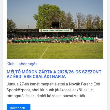
Klub
Labdarúgás
MÉLTÓ MÓDON ZÁRTA A 2025/26-OS SZEZONT
AZ ÉRDI VSE CSALÁDI NAPJA
Június 27-én ismét megtelt élettel a Novák Ferenc Érdi
Sportközpont, ahol klubunk játékosai, edzői, szülei,
támogatói és szurkolói közösen búcsúztatták ...
Bővebben…