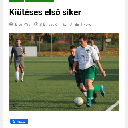
Kiütéses első siker
0
Érdi VSE
8 Év Ezelőtt
1 Perc
Share