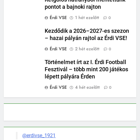
pontot a bajnoki rajton
Érdi VSE
1 hét ezelőtt
0
Kezdődik a 2026–2027-es szezon
– hazai pályán rajtol az Érdi VSE!
Érdi VSE
2 hét ezelőtt
0
Történelmet írt az I. Érdi Football
Fesztivál – több mint 200 játékos
lépett pályára Érden
Érdi VSE
4 hét ezelőtt
0
@erdivse_1921