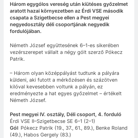
Három egygólos vereség után kiütéses győzelmet
aratott hazai környezetben az Érdi VSE második
csapata a Szigetbecse ellen a Pest megyei
negyedosztály déli csoportjának negyedik
fordulójában.
Németh József együttesének 6–1-es sikerében
vezérszerepet vállalt a négy gólt szerző Pókecz
Patrik.
– Három olyan középpályást tudtunk a pályára
küldeni, aki futott a mérkőzésen és százötven
kilóval kevesebben voltunk a pályán, ez
eredményezte a hat egyes győzelmet – értékelt
Németh József.
Pest megyei IV. osztály, Déli csoport, 4. forduló
Érdi VSE II–Szigetbecse SE 6–1 (2–1)
Gól
: Pókecz Patrik (19., 37., 61., 89.), Benke Roland
(49.), Habos Gergely (83.)