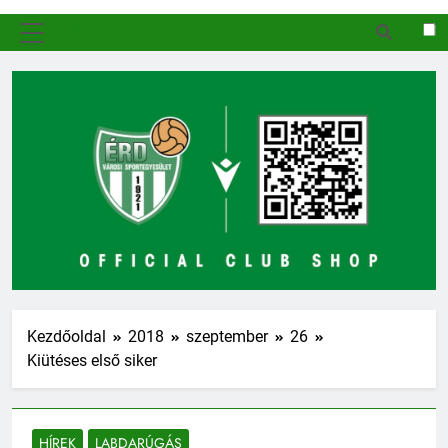
MENÜ
Kezdőoldal
2018
szeptember
26
Kiütéses első siker
HÍREK
LABDARÚGÁS