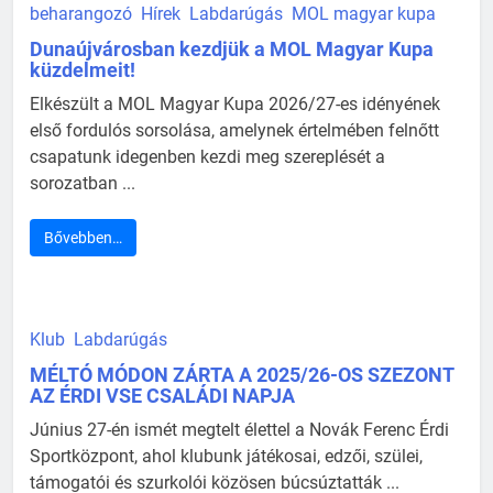
beharangozó
Hírek
Labdarúgás
MOL magyar kupa
Dunaújvárosban kezdjük a MOL Magyar Kupa
küzdelmeit!
Elkészült a MOL Magyar Kupa 2026/27-es idényének
első fordulós sorsolása, amelynek értelmében felnőtt
csapatunk idegenben kezdi meg szereplését a
sorozatban ...
Bővebben…
Klub
Labdarúgás
MÉLTÓ MÓDON ZÁRTA A 2025/26-OS SZEZONT
AZ ÉRDI VSE CSALÁDI NAPJA
Június 27-én ismét megtelt élettel a Novák Ferenc Érdi
Sportközpont, ahol klubunk játékosai, edzői, szülei,
támogatói és szurkolói közösen búcsúztatták ...