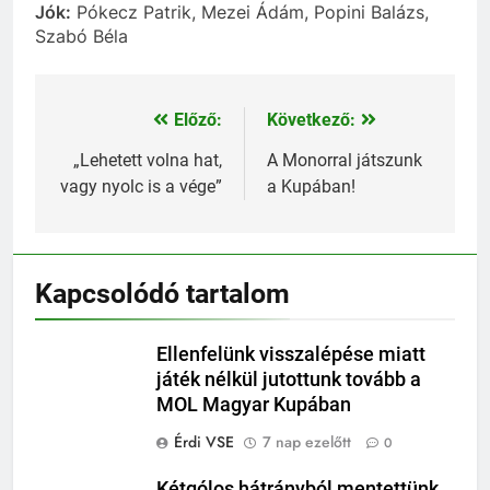
Jók:
Pókecz Patrik, Mezei Ádám, Popini Balázs,
Szabó Béla
Előző:
Következő:
Bejegyzés
navigáció
„Lehetett volna hat,
A Monorral játszunk
vagy nyolc is a vége”
a Kupában!
Kapcsolódó tartalom
Ellenfelünk visszalépése miatt
játék nélkül jutottunk tovább a
MOL Magyar Kupában
Érdi VSE
7 nap ezelőtt
0
Kétgólos hátrányból mentettünk