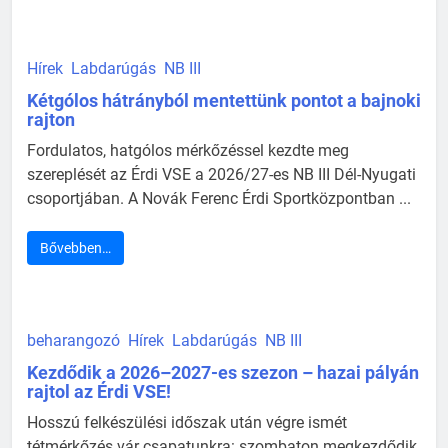
Hírek
Labdarúgás
NB III
Kétgólos hátrányból mentettünk pontot a bajnoki
rajton
Fordulatos, hatgólos mérkőzéssel kezdte meg
szereplését az Érdi VSE a 2026/27-es NB III Dél-Nyugati
csoportjában. A Novák Ferenc Érdi Sportközpontban ...
Bővebben…
beharangozó
Hírek
Labdarúgás
NB III
Kezdődik a 2026–2027-es szezon – hazai pályán
rajtol az Érdi VSE!
Hosszú felkészülési időszak után végre ismét
tétmérkőzés vár csapatunkra: szombaton megkezdődik