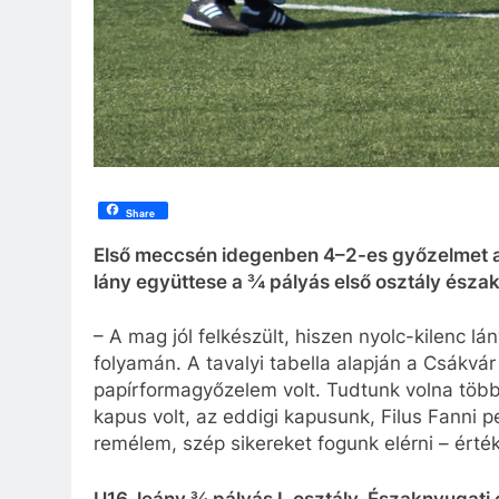
Share
Első meccsén idegenben 4–2-es győzelmet ar
lány együttese a ¾ pályás első osztály észa
– A mag jól felkészült, hiszen nyolc-kilenc lá
folyamán. A tavalyi tabella alapján a Csákvár
papírformagyőzelem volt. Tudtunk volna több g
kapus volt, az eddigi kapusunk, Filus Fanni p
remélem, szép sikereket fogunk elérni – értéke
U16, leány ¾ pályás I. osztály, Északnyugati 