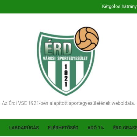
Kétgólos hátrány
Kezdődik a 2026–2027-es sze
Történelmet írt az I. Érdi Football Fesztivál – tö
Ellenfelünk visszalépése miatt játék nélkül
Kétgólos hátrány
Kezdődik a 2026–2027-es sze
Történelmet írt az I. Érdi Football Fesztivál – tö
Az Érdi VSE 1921-ben alapított sportegyesületének weboldala.
LABDARÚGÁS
ELÉRHETŐSÉG
ADÓ 1%
ÉRD GRAS