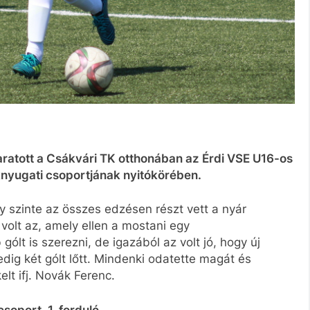
atott a Csákvári TK otthonában az Érdi VSE U16-os
knyugati csoportjának nyitókörében.
ny szinte az összes edzésen részt vett a nyár
 volt az, amely ellen a mostani egy
ólt is szerezni, de igazából az volt jó, hogy új
edig két gólt lőtt. Mindenki odatette magát és
lt ifj. Novák Ferenc.
csoport, 1. forduló