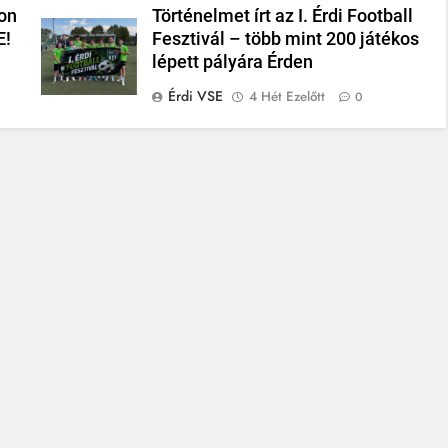
on
Történelmet írt az I. Érdi Football
E!
Fesztivál – több mint 200 játékos
lépett pályára Érden
Érdi VSE
4 Hét Ezelőtt
0