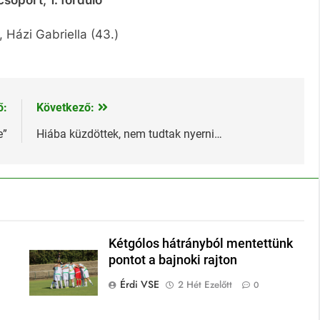
, Házi Gabriella (43.)
ő:
Következő:
e”
Hiába küzdöttek, nem tudtak nyerni…
Kétgólos hátrányból mentettünk
pontot a bajnoki rajton
Érdi VSE
2 Hét Ezelőtt
0