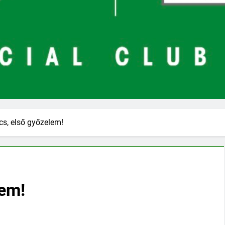
cs, első győzelem!
lem!