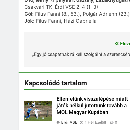
Csákvári TK–Érdi VSE 2–4 (1–3)
Gól:
Filus Fanni (8., 53.), Polgár Adrienn (23.)
Jók:
Filus Fanni, Házi Gabriella
Előz
Bejegyzés
navigáció
„Egy jó csapatnak rá kell szolgálni a szerencsér
Kapcsolódó tartalom
Ellenfelünk visszalépése miatt
játék nélkül jutottunk tovább a
MOL Magyar Kupában
Érdi VSE
1 Hét Ezelőtt
0