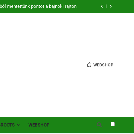
ból mentettünk pontot a bajnoki rajton
zon – hazai pályán rajtol az Érdi VSE!
bb mint 200 játékos lépett pályára Érden
 jutottunk tovább a MOL Magyar Kupában
ból mentettünk pontot a bajnoki rajton
WEBSHOP
zon – hazai pályán rajtol az Érdi VSE!
bb mint 200 játékos lépett pályára Érden
SROOTS
WEBSHOP