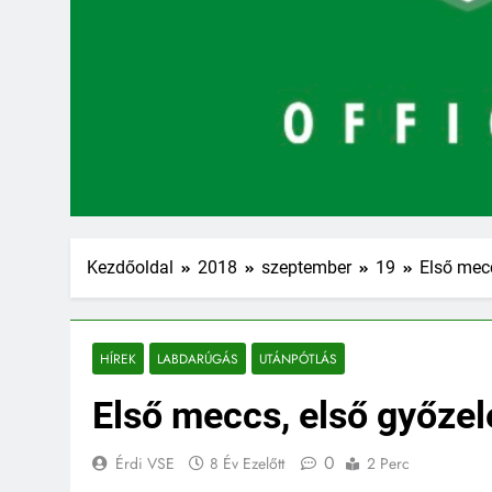
Kezdőoldal
2018
szeptember
19
Első mec
HÍREK
LABDARÚGÁS
UTÁNPÓTLÁS
Első meccs, első győze
0
Érdi VSE
8 Év Ezelőtt
2 Perc