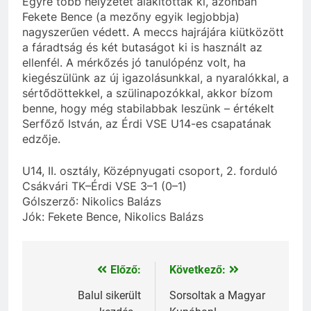
Egyre több helyzetet alakítottak ki, azonban
Fekete Bence (a mezőny egyik legjobbja)
nagyszerűen védett. A meccs hajrájára kiütközött
a fáradtság és két butaságot ki is használt az
ellenfél. A mérkőzés jó tanulópénz volt, ha
kiegészülünk az új igazolásunkkal, a nyaralókkal, a
sértődöttekkel, a szülinapozókkal, akkor bízom
benne, hogy még stabilabbak leszünk – értékelt
Serfőző István, az Érdi VSE U14-es csapatának
edzője.
U14, II. osztály, Középnyugati csoport, 2. forduló
Csákvári TK–Érdi VSE 3–1 (0–1)
Gólszerző: Nikolics Balázs
Jók: Fekete Bence, Nikolics Balázs
Előző:
Következő:
Bejegyzés
navigáció
Balul sikerült
Sorsoltak a Magyar