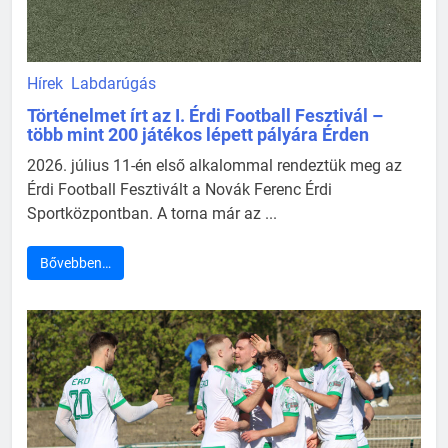
Hírek
Labdarúgás
Történelmet írt az I. Érdi Football Fesztivál –
több mint 200 játékos lépett pályára Érden
2026. július 11-én első alkalommal rendeztük meg az
Érdi Football Fesztivált a Novák Ferenc Érdi
Sportközpontban. A torna már az ...
Bővebben…