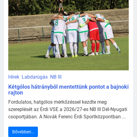
Hírek
Labdarúgás
NB III
Kétgólos hátrányból mentettünk pontot a bajnoki
rajton
Fordulatos, hatgólos mérkőzéssel kezdte meg
szereplését az Érdi VSE a 2026/27-es NB III Dél-Nyugati
csoportjában. A Novák Ferenc Érdi Sportközpontban ...
Bővebben…