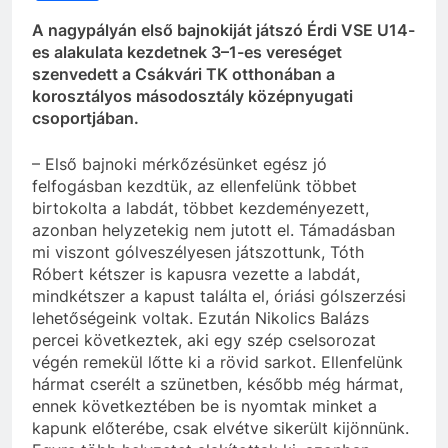
A nagypályán első bajnokiját játszó Érdi VSE U14-
es alakulata kezdetnek 3–1-es vereséget
szenvedett a Csákvári TK otthonában a
korosztályos másodosztály középnyugati
csoportjában.
– Első bajnoki mérkőzésünket egész jó
felfogásban kezdtük, az ellenfelünk többet
birtokolta a labdát, többet kezdeményezett,
azonban helyzetekig nem jutott el. Támadásban
mi viszont gólveszélyesen játszottunk, Tóth
Róbert kétszer is kapusra vezette a labdát,
mindkétszer a kapust találta el, óriási gólszerzési
lehetőségeink voltak. Ezután Nikolics Balázs
percei következtek, aki egy szép cselsorozat
végén remekül lőtte ki a rövid sarkot. Ellenfelünk
hármat cserélt a szünetben, később még hármat,
ennek következtében be is nyomtak minket a
kapunk előterébe, csak elvétve sikerült kijönnünk.