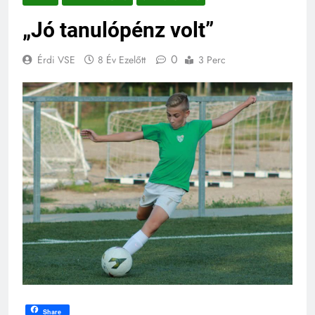
„Jó tanulópénz volt”
0
Érdi VSE
8 Év Ezelőtt
3 Perc
Share