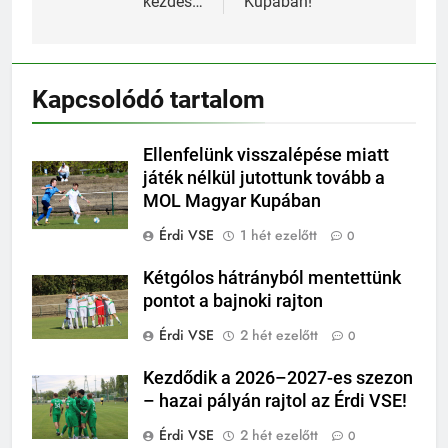
kezdés…
Kupában!
Kapcsolódó tartalom
Ellenfelünk visszalépése miatt
játék nélkül jutottunk tovább a
MOL Magyar Kupában
Érdi VSE
1 hét ezelőtt
0
Kétgólos hátrányból mentettünk
pontot a bajnoki rajton
Érdi VSE
2 hét ezelőtt
0
Kezdődik a 2026–2027-es szezon
– hazai pályán rajtol az Érdi VSE!
Érdi VSE
2 hét ezelőtt
0