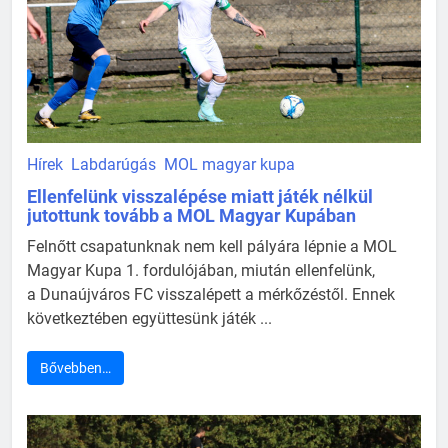
Hírek
Labdarúgás
MOL magyar kupa
Ellenfelünk visszalépése miatt játék nélkül
jutottunk tovább a MOL Magyar Kupában
Felnőtt csapatunknak nem kell pályára lépnie a MOL
Magyar Kupa 1. fordulójában, miután ellenfelünk,
a Dunaújváros FC visszalépett a mérkőzéstől. Ennek
következtében együttesünk játék ...
Bővebben…