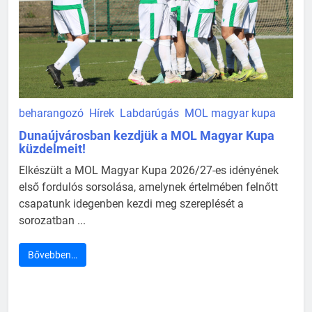
beharangozó
Hírek
Labdarúgás
MOL magyar kupa
Dunaújvárosban kezdjük a MOL Magyar Kupa
küzdelmeit!
Elkészült a MOL Magyar Kupa 2026/27-es idényének
első fordulós sorsolása, amelynek értelmében felnőtt
csapatunk idegenben kezdi meg szereplését a
sorozatban ...
Bővebben…