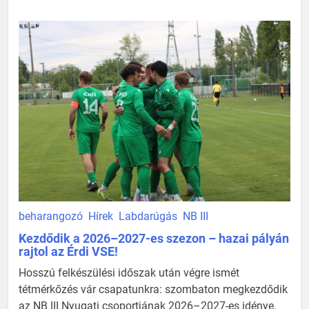
beharangozó
Hírek
Labdarúgás
NB III
Kezdődik a 2026–2027-es szezon – hazai pályán
rajtol az Érdi VSE!
Hosszú felkészülési időszak után végre ismét
tétmérkőzés vár csapatunkra: szombaton megkezdődik
az NB III Nyugati csoportjának 2026–2027-es idénye.