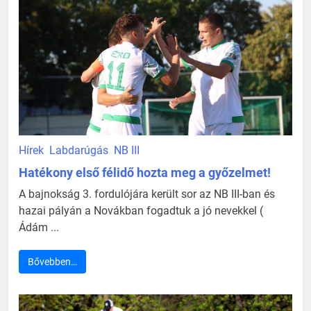
Hírek
Labdarúgás
NB III
Hatékony első félidő hozta meg a győzelmet!
A bajnokság 3. fordulójára került sor az NB III-ban és
hazai pályán a Novákban fogadtuk a jó nevekkel (
Ádám ...
Bővebben…