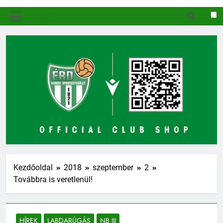
MENÜ
Kezdőoldal
2018
szeptember
2
Továbbra is veretlenül!
HÍREK
LABDARÚGÁS
NB III