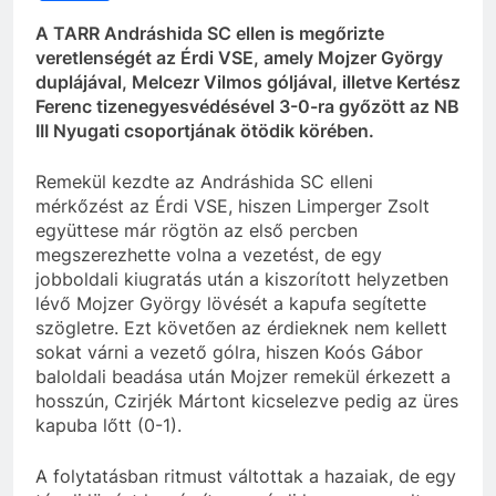
A TARR Andráshida SC ellen is megőrizte
veretlenségét az Érdi VSE, amely Mojzer György
duplájával, Melcezr Vilmos góljával, illetve Kertész
Ferenc tizenegyesvédésével 3-0-ra győzött az NB
III Nyugati csoportjának ötödik körében.
Remekül kezdte az Andráshida SC elleni
mérkőzést az Érdi VSE, hiszen Limperger Zsolt
együttese már rögtön az első percben
megszerezhette volna a vezetést, de egy
jobboldali kiugratás után a kiszorított helyzetben
lévő Mojzer György lövését a kapufa segítette
szögletre. Ezt követően az érdieknek nem kellett
sokat várni a vezető gólra, hiszen Koós Gábor
baloldali beadása után Mojzer remekül érkezett a
hosszún, Czirjék Mártont kicselezve pedig az üres
kapuba lőtt (0-1).
A folytatásban ritmust váltottak a hazaiak, de egy