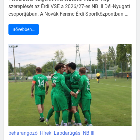
szereplését az Érdi VSE a 2026/27-es NB III Dél-Nyugati
csoportjában. A Novák Ferenc Érdi Sportközpontban ...
Bővebben…
beharangozó
Hírek
Labdarúgás
NB III