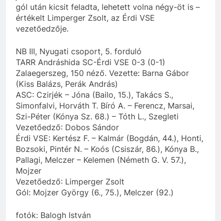
gól után kicsit feladta, lehetett volna négy-öt is –
értékelt Limperger Zsolt, az Érdi VSE
vezetőedzője.
NB III, Nyugati csoport, 5. forduló
TARR Andráshida SC-Érdi VSE 0-3 (0-1)
Zalaegerszeg, 150 néző. Vezette: Barna Gábor
(Kiss Balázs, Perák András)
ASC: Czirjék – Jóna (Bailo, 15.), Takács S.,
Simonfalvi, Horváth T. Bíró A. – Ferencz, Marsai,
Szi-Péter (Kónya Sz. 68.) – Tóth L., Szegleti
Vezetőedző: Dobos Sándor
Érdi VSE: Kertész F. – Kalmár (Bogdán, 44.), Honti,
Bozsoki, Pintér N. – Koós (Csiszár, 86.), Kónya B.,
Pallagi, Melczer – Kelemen (Németh G. V. 57.),
Mojzer
Vezetőedző: Limperger Zsolt
Gól: Mojzer György (6., 75.), Melczer (92.)
fotók: Balogh István