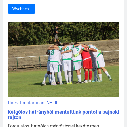
Bővebben…
Hírek
Labdarúgás
NB III
Kétgólos hátrányból mentettünk pontot a bajnoki
rajton
Fordulatos, hatgólos mérkőzéssel kezdte meg