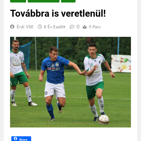
Továbbra is veretlenül!
0
Érdi VSE
8 Év Ezelőtt
9 Perc
Share