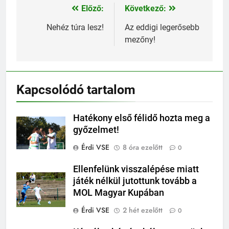
Előző:
Következő:
Bejegyzés
navigáció
Nehéz túra lesz!
Az eddigi legerősebb
mezőny!
Kapcsolódó tartalom
Hatékony első félidő hozta meg a
győzelmet!
Érdi VSE
8 óra ezelőtt
0
Ellenfelünk visszalépése miatt
játék nélkül jutottunk tovább a
MOL Magyar Kupában
Érdi VSE
2 hét ezelőtt
0