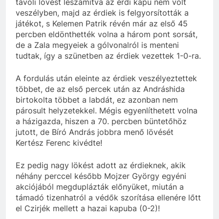
távoli lövést leszámítva az érdi kapu nem volt
veszélyben, majd az érdiek is felgyorsították a
játékot, s Kelemen Patrik révén már az első 45
percben eldönthették volna a három pont sorsát,
de a Zala megyeiek a gólvonalról is menteni
tudtak, így a szünetben az érdiek vezettek 1-0-ra.
A fordulás után eleinte az érdiek veszélyeztettek
többet, de az első percek után az Andráshida
birtokolta többet a labdát, ez azonban nem
párosult helyzetekkel. Mégis egyenlíthetett volna
a házigazda, hiszen a 70. percben büntetőhöz
jutott, de Bíró András jobbra menő lövését
Kertész Ferenc kivédte!
Ez pedig nagy lökést adott az érdieknek, akik
néhány perccel később Mojzer György egyéni
akciójából megduplázták előnyüket, miután a
támadó tizenhatról a védők szorítása ellenére lőtt
el Czirjék mellett a hazai kapuba (0-2)!