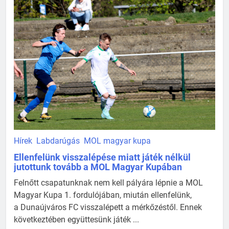
Hírek
Labdarúgás
MOL magyar kupa
Ellenfelünk visszalépése miatt játék nélkül
jutottunk tovább a MOL Magyar Kupában
Felnőtt csapatunknak nem kell pályára lépnie a MOL
Magyar Kupa 1. fordulójában, miután ellenfelünk,
a Dunaújváros FC visszalépett a mérkőzéstől. Ennek
következtében együttesünk játék ...