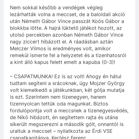
Nem sokkal később a vendégek végleg
lezárhatták volna a meccset, de a baloldali akció
után Németh Gábor Vince passzát Koós Gábor a
blokkba lőtte. A hajrá lüktető játékot hozott, az
utolsó percekben azonban Németh Gábor Vince
nagy ziccert hibázott el. A ráadásban aztán
Melczer Vilmos is eredményes volt, amikor
remekül ismerte fel a helyzetet és a tizenhatosról
a kint álló kapus felett emelt a kapuba (0-3)!
– CSAPATMUNKA! Ez is az volt! Ahogy én hátul
tudtam segíteni a srácoknak, úgy Mojzer György
volt kiemelkedő a játékunkban, két gólja mutatja
is ezt. Szerintem nem tizenegyen, hanem
tizennyolcan tettük oda magunkat. Biztos
fordulópontja volt a meccsnek a tizenegyesvédés,
de Nikó hibázott, én segítettem rajta és utána
sikerült megszerezni a második gólt, onnantól is
uraltuk a meccset – nyilatkozta az Érdi VSE
csapatkapitánya, Kertész Ferenc.