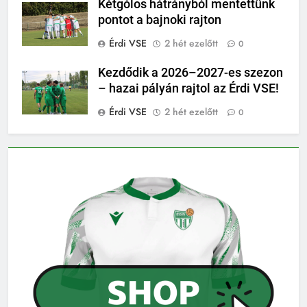
Kétgólos hátrányból mentettünk
pontot a bajnoki rajton
Érdi VSE
2 hét ezelőtt
0
Kezdődik a 2026–2027-es szezon
– hazai pályán rajtol az Érdi VSE!
Érdi VSE
2 hét ezelőtt
0