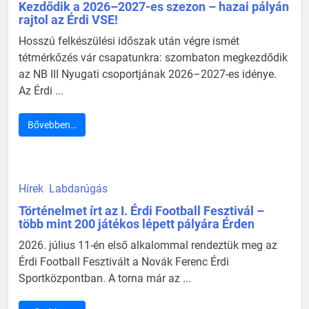
Kezdődik a 2026–2027-es szezon – hazai pályán
rajtol az Érdi VSE!
Hosszú felkészülési időszak után végre ismét
tétmérkőzés vár csapatunkra: szombaton megkezdődik
az NB III Nyugati csoportjának 2026–2027-es idénye.
Az Érdi ...
Bővebben…
Hírek
Labdarúgás
Történelmet írt az I. Érdi Football Fesztivál –
több mint 200 játékos lépett pályára Érden
2026. július 11-én első alkalommal rendeztük meg az
Érdi Football Fesztivált a Novák Ferenc Érdi
Sportközpontban. A torna már az ...