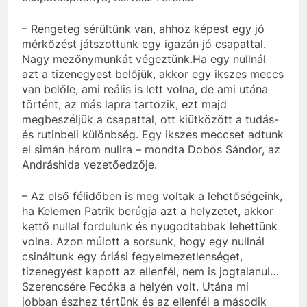
– Rengeteg sérültünk van, ahhoz képest egy jó
mérkőzést játszottunk egy igazán jó csapattal.
Nagy mezőnymunkát végeztünk.Ha egy nullnál
azt a tizenegyest belőjük, akkor egy ikszes meccs
van belőle, ami reális is lett volna, de ami utána
történt, az más lapra tartozik, ezt majd
megbeszéljük a csapattal, ott kiütközött a tudás-
és rutinbeli különbség. Egy ikszes meccset adtunk
el simán három nullra – mondta Dobos Sándor, az
Andráshida vezetőedzője.
– Az első félidőben is meg voltak a lehetőségeink,
ha Kelemen Patrik berúgja azt a helyzetet, akkor
kettő nullal fordulunk és nyugodtabbak lehettünk
volna. Azon múlott a sorsunk, hogy egy nullnál
csináltunk egy óriási fegyelmezetlenséget,
tizenegyest kapott az ellenfél, nem is jogtalanul…
Szerencsére Fecóka a helyén volt. Utána mi
jobban észhez tértünk és az ellenfél a második