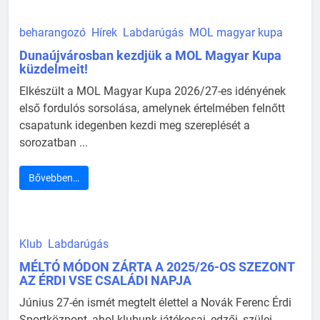
beharangozó
Hírek
Labdarúgás
MOL magyar kupa
Dunaújvárosban kezdjük a MOL Magyar Kupa
küzdelmeit!
Elkészült a MOL Magyar Kupa 2026/27-es idényének
első fordulós sorsolása, amelynek értelmében felnőtt
csapatunk idegenben kezdi meg szereplését a
sorozatban ...
Bővebben…
Klub
Labdarúgás
MÉLTÓ MÓDON ZÁRTA A 2025/26-OS SZEZONT
AZ ÉRDI VSE CSALÁDI NAPJA
Június 27-én ismét megtelt élettel a Novák Ferenc Érdi
Sportközpont, ahol klubunk játékosai, edzői, szülei,