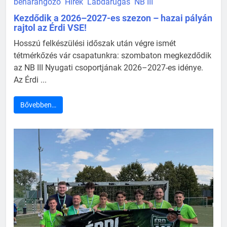
beharangozó
Hírek
Labdarúgás
NB III
Kezdődik a 2026–2027-es szezon – hazai pályán
rajtol az Érdi VSE!
Hosszú felkészülési időszak után végre ismét
tétmérkőzés vár csapatunkra: szombaton megkezdődik
az NB III Nyugati csoportjának 2026–2027-es idénye.
Az Érdi ...
Bővebben…