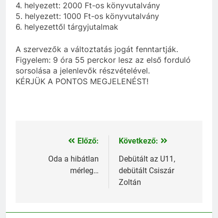
4. helyezett: 2000 Ft-os könyvutalvány
5. helyezett: 1000 Ft-os könyvutalvány
6. helyezettől tárgyjutalmak
A szervezők a változtatás jogát fenntartják.
Figyelem: 9 óra 55 perckor lesz az első forduló
sorsolása a jelenlevők részvételével.
KÉRJÜK A PONTOS MEGJELENÉST!
Előző:
Következő:
Bejegyzés
navigáció
Oda a hibátlan
Debütált az U11,
mérleg…
debütált Csiszár
Zoltán