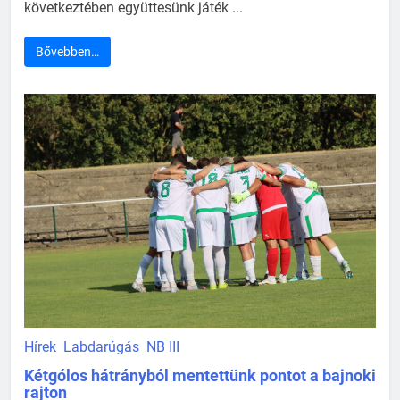
következtében együttesünk játék ...
Bővebben…
Hírek
Labdarúgás
NB III
Kétgólos hátrányból mentettünk pontot a bajnoki
rajton