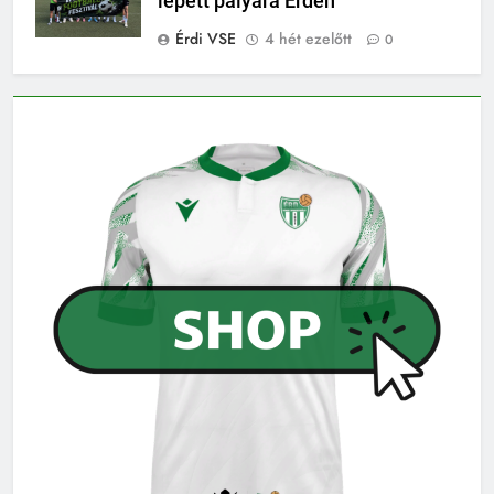
lépett pályára Érden
Érdi VSE
4 hét ezelőtt
0