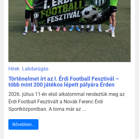
Hírek
Labdarúgás
Történelmet írt az I. Érdi Football Fesztivál –
több mint 200 játékos lépett pályára Érden
2026. július 11-én első alkalommal rendeztük meg az
Érdi Football Fesztivált a Novák Ferenc Érdi
Sportközpontban. A torna már az ...
Bővebben…