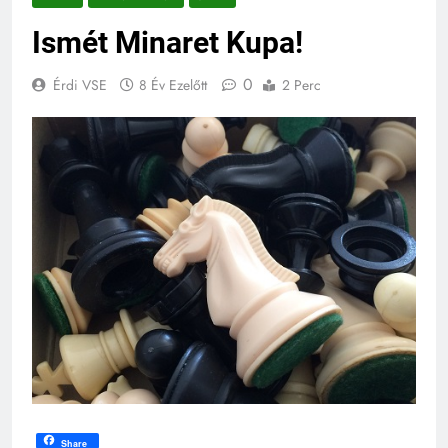
Ismét Minaret Kupa!
0
Érdi VSE
8 Év Ezelőtt
2 Perc
Share