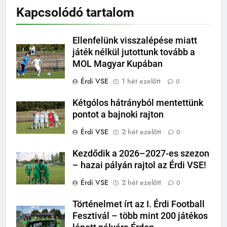
Kapcsolódó tartalom
Ellenfelünk visszalépése miatt
játék nélkül jutottunk tovább a
MOL Magyar Kupában
Érdi VSE
1 hét ezelőtt
0
Kétgólos hátrányból mentettünk
pontot a bajnoki rajton
Érdi VSE
2 hét ezelőtt
0
Kezdődik a 2026–2027-es szezon
– hazai pályán rajtol az Érdi VSE!
Érdi VSE
2 hét ezelőtt
0
Történelmet írt az I. Érdi Football
Fesztivál – több mint 200 játékos