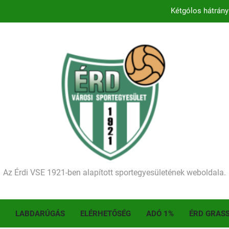
Kétgólos hátrány
Kezdődik a 2026–2027-es sze
Történelmet írt az I. Érdi Football Fesztivál – tö
Ellenfelünk visszalépése miatt játék nélkül
Kétgólos hátrány
Kezdődik a 2026–2027-es sze
Történelmet írt az I. Érdi Football Fesztivál – tö
Az Érdi VSE 1921-ben alapított sportegyesületének weboldala.
LABDARÚGÁS
ELÉRHETŐSÉG
ADÓ 1%
ÉRD GRAS