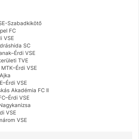
SE-Szabadkikötő
pel FC
i VSE
dráshida SC
nak–Érdi VSE
 kerületi TVE
 MTK–Érdi VSE
Ajka
E–Érdi VSE
kás Akadémia FC II
FC–Érdi VSE
Nagykanizsa
di VSE
márom VSE