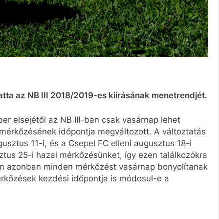
a az NB III 2018/2019-es kiírásának menetrendjét.
 elsejétől az NB III-ban csak vasárnap lehet
mérkőzésének időpontja megváltozott. A változtatás
usztus 11-i, és a Csepel FC elleni augusztus 18-i
sztus 25-i hazai mérkőzésünket, így ezen találkozókra
ően azonban minden mérkőzést vasárnap bonyolítanak
mérkőzések kezdési időpontja is módosul-e a