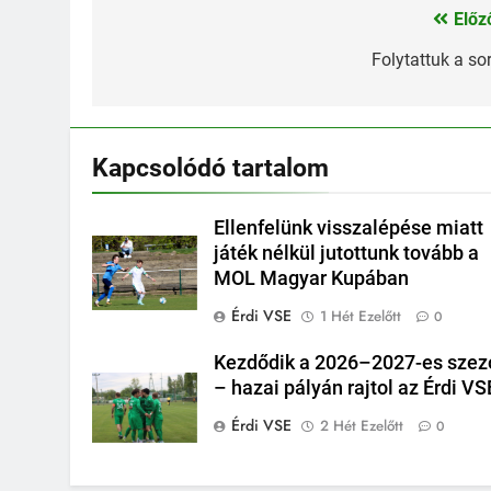
Előz
Bejegyzés
navigáció
Folytattuk a sor
Kapcsolódó tartalom
Ellenfelünk visszalépése miatt
játék nélkül jutottunk tovább a
MOL Magyar Kupában
Érdi VSE
1 Hét Ezelőtt
0
Kezdődik a 2026–2027-es szez
– hazai pályán rajtol az Érdi VS
Érdi VSE
2 Hét Ezelőtt
0