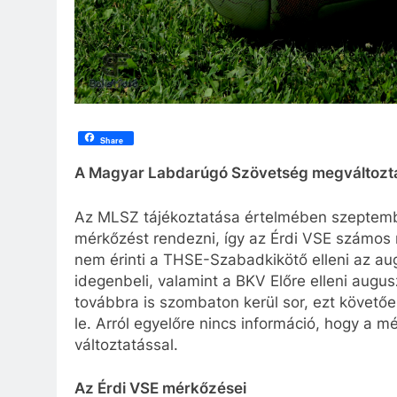
Share
A Magyar Labdarúgó Szövetség megváltoztatt
Az MLSZ tájékoztatása értelmében szeptember
mérkőzést rendezni, így az Érdi VSE számos 
nem érinti a THSE-Szabadkikötő elleni az aug
idegenbeli, valamint a BKV Előre elleni augu
továbbra is szombaton kerül sor, ezt követ
le. Arról egyelőre nincs információ, hogy a 
változtatással.
Az Érdi VSE mérkőzései