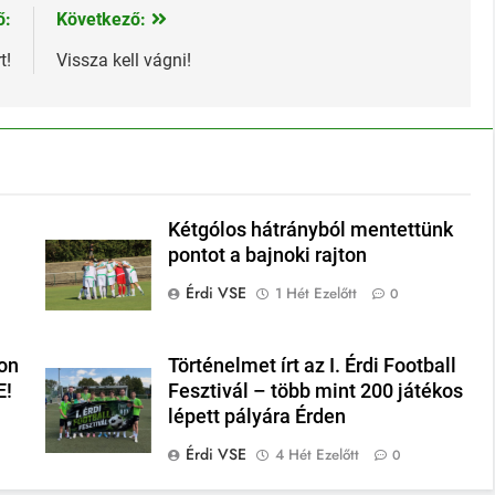
ő:
Következő:
t!
Vissza kell vágni!
Kétgólos hátrányból mentettünk
pontot a bajnoki rajton
Érdi VSE
1 Hét Ezelőtt
0
on
Történelmet írt az I. Érdi Football
E!
Fesztivál – több mint 200 játékos
lépett pályára Érden
Érdi VSE
4 Hét Ezelőtt
0