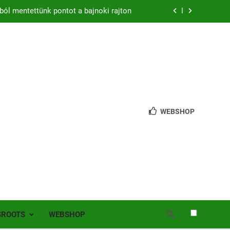
ból mentettünk pontot a bajnoki rajton
zon – hazai pályán rajtol az Érdi VSE!
bb mint 200 játékos lépett pályára Érden
 jutottunk tovább a MOL Magyar Kupában
ból mentettünk pontot a bajnoki rajton
WEBSHOP
zon – hazai pályán rajtol az Érdi VSE!
bb mint 200 játékos lépett pályára Érden
SROOTS
WEBSHOP