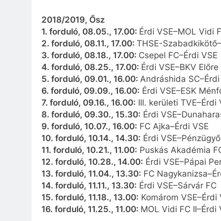
2018/2019, Ősz
1. forduló, 08.05., 17.00:
Érdi VSE–MOL Vidi F
2. forduló, 08.11., 17.00:
THSE-Szabadkikötő–
3. forduló, 08.18., 17.00:
Csepel FC–Érdi VSE
4. forduló, 08.25., 17.00:
Érdi VSE–BKV Előre
5. forduló, 09.01., 16.00:
Andráshida SC–Érdi
6. forduló, 09.09., 16.00:
Érdi VSE–ESK Ménf
7. forduló, 09.16., 16.00:
III. kerületi TVE–Érdi
8. forduló, 09.30., 15.30:
Érdi VSE–Dunahara
9. forduló, 10.07., 16.00:
FC Ajka–Érdi VSE
10. forduló, 10.14., 14.30:
Érdi VSE–Pénzügyő
11. forduló, 10.21., 11.00:
Puskás Akadémia FC 
12. forduló, 10.28., 14.00:
Érdi VSE–Pápai Pe
13. forduló, 11.04., 13.30:
FC Nagykanizsa–Ér
14. forduló, 11.11., 13.30:
Érdi VSE–Sárvár FC
15. forduló, 11.18., 13.00:
Komárom VSE–Érdi
16. forduló, 11.25., 11.00:
MOL Vidi FC II–Érdi