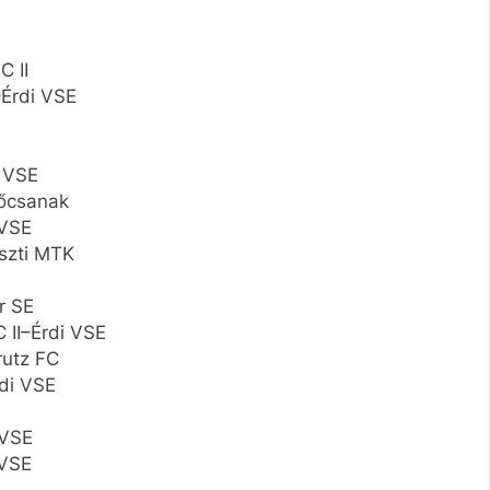
C II
Érdi VSE
 VSE
őcsanak
 VSE
szti MTK
r SE
II–Érdi VSE
rutz FC
di VSE
 VSE
 VSE