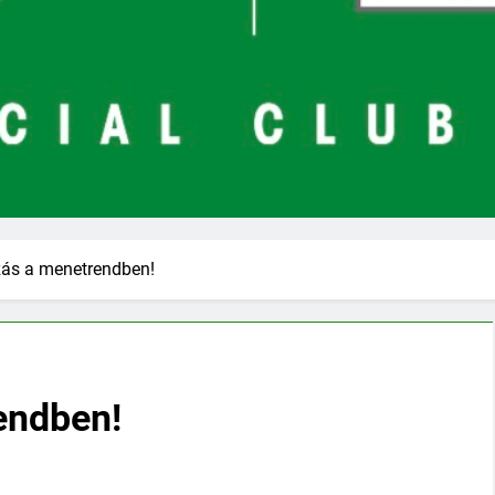
zás a menetrendben!
endben!