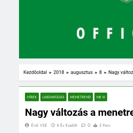
Kezdőoldal
2018
augusztus
8
Nagy válto
HÍREK
LABDARÚGÁS
MENETREND
NB III
Nagy változás a menetr
0
Érdi VSE
8 Év Ezelőtt
3 Perc