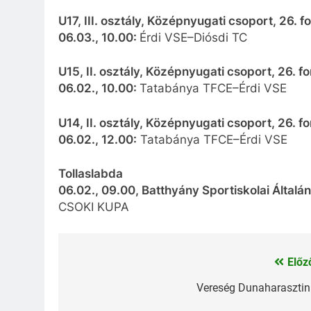
U17, III. osztály, Középnyugati csoport, 26. f
06.03., 10.00:
Érdi VSE–Diósdi TC
U15, II. osztály, Középnyugati csoport, 26. f
06.02., 10.00:
Tatabánya TFCE–Érdi VSE
U14, II. osztály, Középnyugati csoport, 26. f
06.02., 12.00:
Tatabánya TFCE–Érdi VSE
Tollaslabda
06.02., 09.00, Batthyány Sportiskolai Általá
CSOKI KUPA
Előz
Bejegyzés
navigáció
Vereség Dunaharaszti