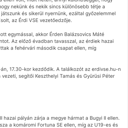
hogy nekünk és nekik sincs különösebb tétje a
átszunk és sikerül nyernünk, ezáltal győzelemmel
solt, az Érdi VSE vezetőedzője.
ozott egymással, akkor Érden Balázsovics Máté
ntot. Az előző évadban tavasszal, az érdiek hazai
tak a fehérvári második csapat ellen, míg
án, 17.30-kor kezdődik. A találkozót az erdivse.hu-n
 vezeti, segítői Keszthelyi Tamás és Gyürüsi Péter
 II hazai pályán zárja a megye hármat a Bugyi II ellen.
átssza a komáromi Fortuna SE ellen, míg az U19-es és