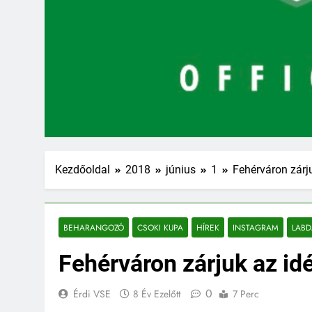
Kezdőoldal
2018
június
1
Fehérváron zárj
BEHARANGOZÓ
CSOKI KUPA
HÍREK
INSTAGRAM
LAB
Fehérváron zárjuk az id
0
Érdi VSE
8 Év Ezelőtt
7 Perc