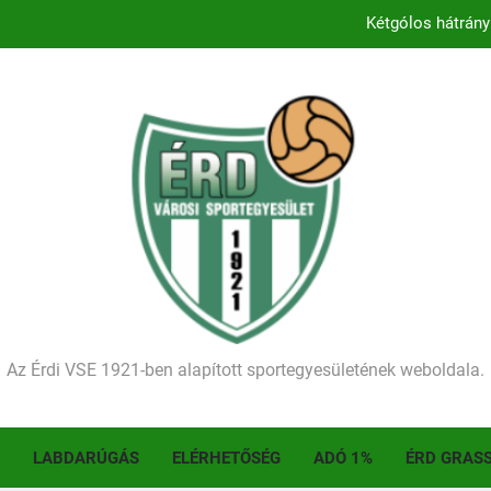
Kétgólos hátrány
Kezdődik a 2026–2027-es sze
Történelmet írt az I. Érdi Football Fesztivál – tö
Ellenfelünk visszalépése miatt játék nélkül
Kétgólos hátrány
Kezdődik a 2026–2027-es sze
Történelmet írt az I. Érdi Football Fesztivál – tö
Az Érdi VSE 1921-ben alapított sportegyesületének weboldala.
LABDARÚGÁS
ELÉRHETŐSÉG
ADÓ 1%
ÉRD GRAS