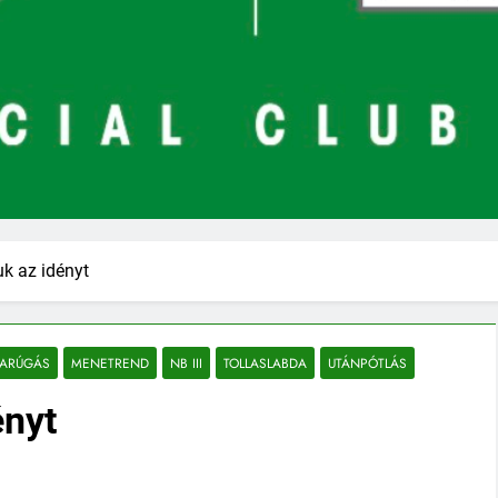
uk az idényt
DARÚGÁS
MENETREND
NB III
TOLLASLABDA
UTÁNPÓTLÁS
ényt