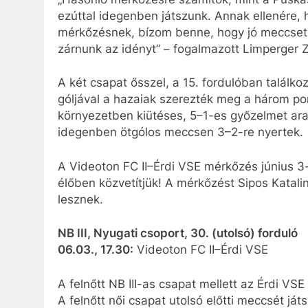
ezúttal idegenben játszunk. Annak ellenére, 
mérkőzésnek, bízom benne, hogy jó meccset j
zárnunk az idényt” – fogalmazott Limperger Z
A két csapat ősszel, a 15. fordulóban találk
góljával a hazaiak szerezték meg a három po
környezetben kiütéses, 5–1-es győzelmet arat
idegenben ötgólos meccsen 3–2-re nyertek.
A Videoton FC II–Érdi VSE mérkőzés június 3-
élőben közvetítjük! A mérkőzést Sipos Katalin
lesznek.
NB III, Nyugati csoport, 30. (utolsó) forduló
06.03., 17.30:
Videoton FC II–Érdi VSE
A felnőtt NB III-as csapat mellett az Érdi VSE
A felnőtt női csapat utolsó előtti meccsét j