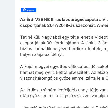
Share
Az Érdi VSE NB III-as labdarúgócsapata a Vide
csoportjának 2017/2018-as szezonját. A mérk
Tét nélkül. Nagyjából egy tétje lehet a Videot
csoportjának 30. fordulójában. A június 3-
biztos harmadik helyezett érdiek ellenfele, a 
helyen zárja az idényt.
A Fejér megyei együttes változatos időszako
hármat megnyert, kettőt elveszített. Az előz
viszont háromgólos győzelemmel zárta le a C
Az érdiek számára legfeljebb annyi tétje van
után győzelemmel és így jó szájízzel vonulja
„Hasonló mérkőzésre számítok, mint a Puskás 