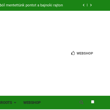
ból mentettünk pontot a bajnoki rajton
zon – hazai pályán rajtol az Érdi VSE!
bb mint 200 játékos lépett pályára Érden
 jutottunk tovább a MOL Magyar Kupában
ból mentettünk pontot a bajnoki rajton
WEBSHOP
zon – hazai pályán rajtol az Érdi VSE!
bb mint 200 játékos lépett pályára Érden
SROOTS
WEBSHOP