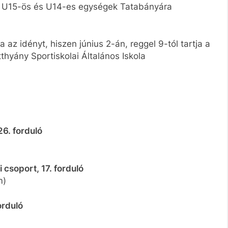
Az U15-ös és U14-es egységek Tatabányára
a az idényt, hiszen június 2-án, reggel 9-tól tartja a
thyány Sportiskolai Általános Iskola
26. forduló
csoport, 17. forduló
m)
orduló