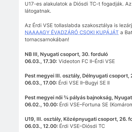
U17-es alakulatok a Diósdi TC-t fogadják. 
látogatnak.
Az Érdi VSE tollaslabda szakosztálya is lezárj
NAAAAGY ÉVADZÁRÓ CSOKI KUPÁJÁT
a Bat
tornacsarnokában!
NB III, Nyugati csoport, 30. forduló
06.03., 17.30:
Videoton FC II–Érdi VSE
Pest megyei III. osztály, Délnyugati csoport, 
06.03., 17.00:
Érdi VSE II–Bugyi SE II
Pest megyei női ¾ pályás bajnokság, Nyugati 
06.02., 10.00:
Érdi VSE–Fortuna SE (Komáro
U19, III. osztály, Középnyugati csoport, 26. f
06.03., 12.00:
Érdi VSE–Diósdi TC