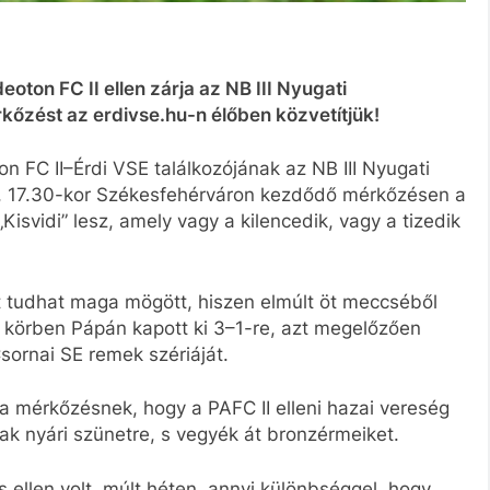
oton FC II ellen zárja az NB III Nyugati
őzést az erdivse.hu-n élőben közvetítjük!
on FC II–Érdi VSE találkozójának az NB III Nyugati
án, 17.30-kor Székesfehérváron kezdődő mérkőzésen a
„Kisvidi” lesz, amely vagy a kilencedik, vagy a tizedik
t tudhat maga mögött, hiszen elmúlt öt meccséből
ő körben Pápán kapott ki 3–1-re, azt megelőzően
sornai SE remek szériáját.
 a mérkőzésnek, hogy a PAFC II elleni hazai vereség
nak nyári szünetre, s vegyék át bronzérmeiket.
ellen volt, múlt héten, annyi különbséggel, hogy