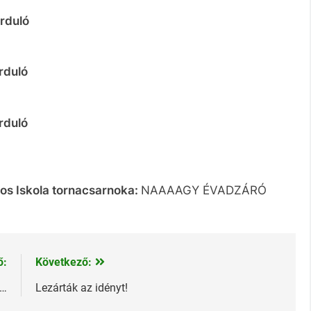
orduló
orduló
orduló
nos Iskola tornacsarnoka:
NAAAAGY ÉVADZÁRÓ
ő:
Következő:
n…
Lezárták az idényt!