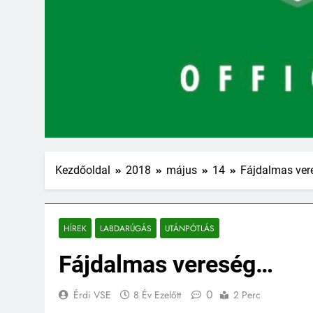
Kezdőoldal
2018
május
14
Fájdalmas ver
HÍREK
LABDARÚGÁS
UTÁNPÓTLÁS
Fájdalmas vereség…
0
Érdi VSE
8 Év Ezelőtt
2 Perc