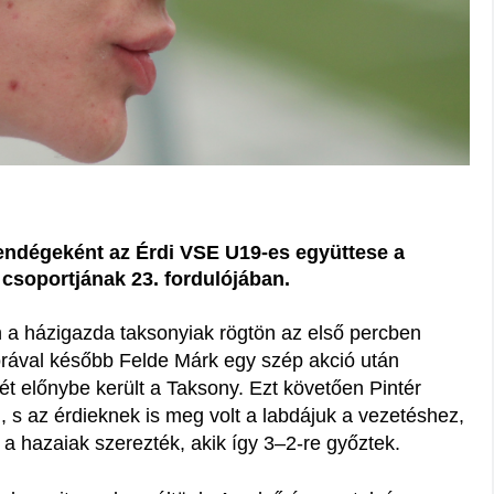
endégeként az Érdi VSE U19-es együttese a
csoportjának 23. fordulójában.
 a házigazda taksonyiak rögtön az első percben
rával később Felde Márk egy szép akció után
mét előnybe került a Taksony. Ezt követően Pintér
n, s az érdieknek is meg volt a labdájuk a vezetéshez,
 a hazaiak szerezték, akik így 3–2-re győztek.