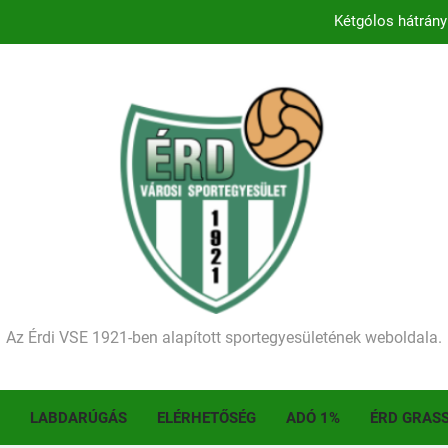
Kétgólos hátrány
Kezdődik a 2026–2027-es sze
Történelmet írt az I. Érdi Football Fesztivál – tö
Ellenfelünk visszalépése miatt játék nélkül
Kétgólos hátrány
Kezdődik a 2026–2027-es sze
Történelmet írt az I. Érdi Football Fesztivál – tö
Az Érdi VSE 1921-ben alapított sportegyesületének weboldala.
LABDARÚGÁS
ELÉRHETŐSÉG
ADÓ 1%
ÉRD GRAS