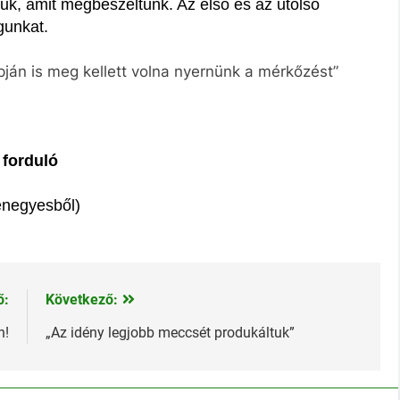
tuk, amit megbeszéltünk. Az első és az utolsó
gunkat.
pján is meg kellett volna nyernünk a mérkőzést”
 forduló
zenegyesből)
ő:
Következő:
n!
„Az idény legjobb meccsét produkáltuk”