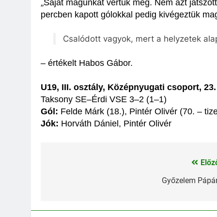
„
Saját magunkat vertük meg.
Nem azt játszot
percben kapott gólokkal pedig kivégeztük ma
Csalódott vagyok, mert a helyzetek ala
– értékelt Habos Gábor.
U19, III. osztály, Középnyugati csoport, 23.
Taksony SE–Érdi VSE 3–2 (1–1)
Gól:
Felde Márk (18.), Pintér Olivér (70. – ti
Jók:
Horváth Dániel, Pintér Olivér
Előz
Bejegyzés
navigáció
Győzelem Pápá