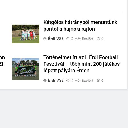
Kétgólos hátrányból mentettünk
pontot a bajnoki rajton
Érdi VSE
2 Hét Ezelőtt
0
on
Történelmet írt az I. Érdi Football
E!
Fesztivál – több mint 200 játékos
lépett pályára Érden
Érdi VSE
4 Hét Ezelőtt
0