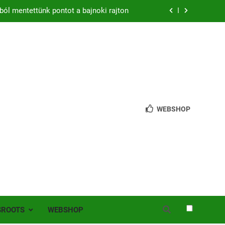
ból mentettünk pontot a bajnoki rajton
zon – hazai pályán rajtol az Érdi VSE!
bb mint 200 játékos lépett pályára Érden
 jutottunk tovább a MOL Magyar Kupában
ból mentettünk pontot a bajnoki rajton
WEBSHOP
zon – hazai pályán rajtol az Érdi VSE!
bb mint 200 játékos lépett pályára Érden
SROOTS
WEBSHOP