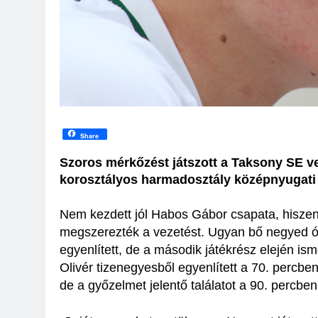
Share
Szoros mérkőzést játszott a Taksony SE v
korosztályos harmadosztály középnyugati 
Nem kezdett jól Habos Gábor csapata, hiszen
megszerezték a vezetést. Ugyan bő negyed ó
egyenlített, de a második játékrész elején is
Olivér tizenegyesből egyenlített a 70. percbe
de a győzelmet jelentő találatot a 90. percben