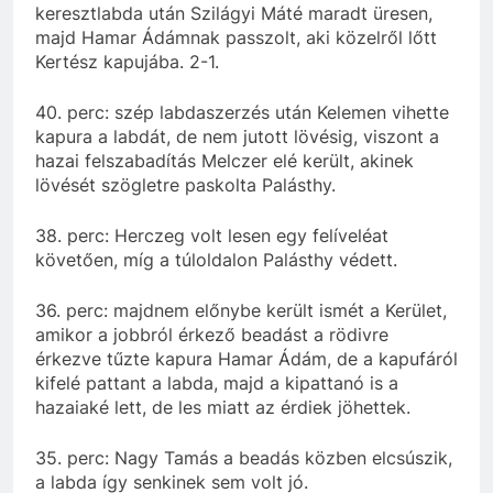
keresztlabda után Szilágyi Máté maradt üresen,
majd Hamar Ádámnak passzolt, aki közelről lőtt
Kertész kapujába. 2-1.
40. perc: szép labdaszerzés után Kelemen vihette
kapura a labdát, de nem jutott lövésig, viszont a
hazai felszabadítás Melczer elé került, akinek
lövését szögletre paskolta Palásthy.
38. perc: Herczeg volt lesen egy felíveléat
követően, míg a túloldalon Palásthy védett.
36. perc: majdnem előnybe került ismét a Kerület,
amikor a jobbról érkező beadást a rödivre
érkezve tűzte kapura Hamar Ádám, de a kapufáról
kifelé pattant a labda, majd a kipattanó is a
hazaiaké lett, de les miatt az érdiek jöhettek.
35. perc: Nagy Tamás a beadás közben elcsúszik,
a labda így senkinek sem volt jó.