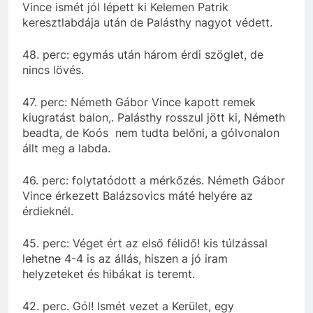
Vince ismét jól lépett ki Kelemen Patrik
keresztlabdája után de Palásthy nagyot védett.
48. perc: egymás után három érdi szöglet, de
nincs lövés.
47. perc: Németh Gábor Vince kapott remek
kiugratást balon,. Palásthy rosszul jött ki, Németh
beadta, de Koós nem tudta belőni, a gólvonalon
állt meg a labda.
46. perc: folytatódott a mérkőzés. Németh Gábor
Vince érkezett Balázsovics máté helyére az
érdieknél.
45. perc: Véget ért az első félidő! kis túlzással
lehetne 4-4 is az állás, hiszen a jó iram
helyzeteket és hibákat is teremt.
42. perc. Gól! Ismét vezet a Kerület, egy