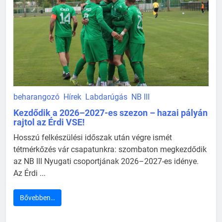
beharangozó
Hírek
Labdarúgás
NB III
Kezdődik a 2026–2027-es szezon – hazai pályán
rajtol az Érdi VSE!
Hosszú felkészülési időszak után végre ismét
tétmérkőzés vár csapatunkra: szombaton megkezdődik
az NB III Nyugati csoportjának 2026–2027-es idénye.
Az Érdi ...
Bővebben…