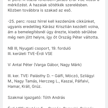
mérkőzést. A hazaiak sötétkék szerelésben.
Közben továbbra is szakad az eső.
-25. perc: rossz hírrel kell kezdenünk cikkünket,
ugyanis eredetileg Kárász Krisztián kezdett volna,
ám a bemelegítésnél úgy érezte, kisebb sérülése
még nem jött helyre, így őt Ország Péter váltotta.
NB III, Nyugati csoport, 19. forduló
III. kerületi TVE-Érdi VSE
V: Antal Péter (Varga Gábor, Nagy Márk)
III. ker. TVE: Palásthy D. – Gálfi, Móczó, Szilágyi
M., Nagy Tamás, Herczeg L., Kaszai, Pálfalvi,
Hamar, Králl, Grúz.
Szakmai igazgató: Tóth András