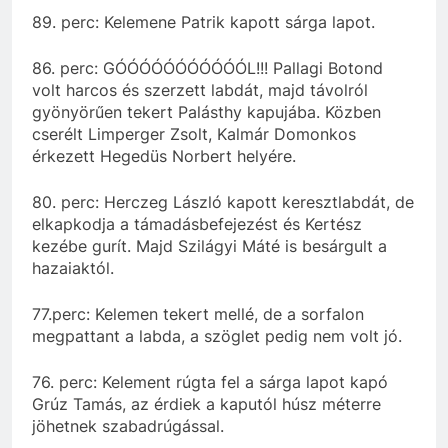
89. perc: Kelemene Patrik kapott sárga lapot.
86. perc: GÓÓÓÓÓÓÓÓÓÓÓL!!! Pallagi Botond
volt harcos és szerzett labdát, majd távolról
gyönyörűen tekert Palásthy kapujába. Közben
cserélt Limperger Zsolt, Kalmár Domonkos
érkezett Hegedüs Norbert helyére.
80. perc: Herczeg László kapott keresztlabdát, de
elkapkodja a támadásbefejezést és Kertész
kezébe gurít. Majd Szilágyi Máté is besárgult a
hazaiaktól.
77.perc: Kelemen tekert mellé, de a sorfalon
megpattant a labda, a szöglet pedig nem volt jó.
76. perc: Kelement rúgta fel a sárga lapot kapó
Grúz Tamás, az érdiek a kaputól húsz méterre
jöhetnek szabadrúgással.