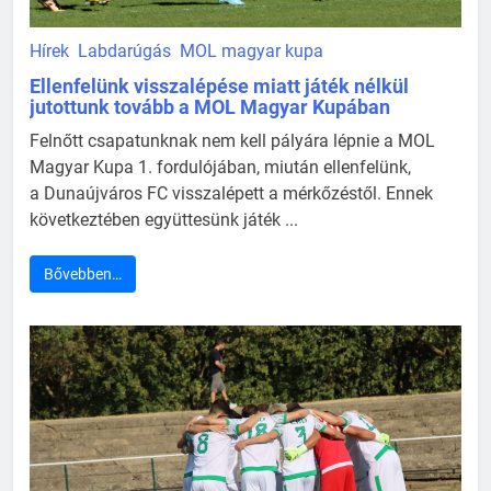
Hírek
Labdarúgás
MOL magyar kupa
Ellenfelünk visszalépése miatt játék nélkül
jutottunk tovább a MOL Magyar Kupában
Felnőtt csapatunknak nem kell pályára lépnie a MOL
Magyar Kupa 1. fordulójában, miután ellenfelünk,
a Dunaújváros FC visszalépett a mérkőzéstől. Ennek
következtében együttesünk játék ...
Bővebben…