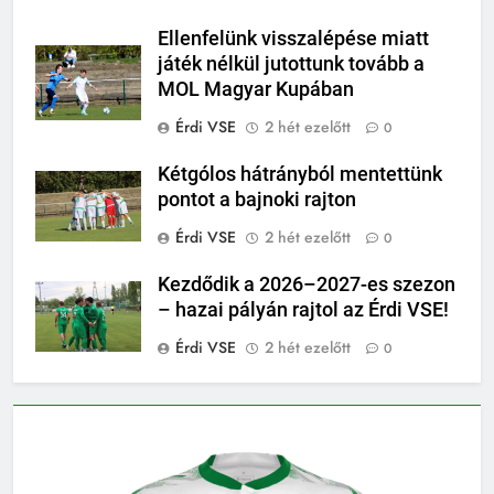
Ellenfelünk visszalépése miatt
játék nélkül jutottunk tovább a
MOL Magyar Kupában
Érdi VSE
2 hét ezelőtt
0
Kétgólos hátrányból mentettünk
pontot a bajnoki rajton
Érdi VSE
2 hét ezelőtt
0
Kezdődik a 2026–2027-es szezon
– hazai pályán rajtol az Érdi VSE!
Érdi VSE
2 hét ezelőtt
0