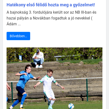
Hatékony első félidő hozta meg a győzelmet!
A bajnokság 3. fordulójára került sor az NB III-ban és
hazai pályán a Novákban fogadtuk a jó nevekkel (
Ádám ...
Bővebben…