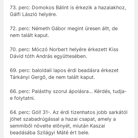
73. perc: Domokos Bálint is érkezik a hazaiakhoz,
Gálfi László helyére.
72. perc: Németh Gábor megint üresen állt, de
nem talált kaput.
70. perc: Móczó Norbert helyére érkezett Kiss
Dávid tóth András együttesében.
69. perc: baloldali lapos érdi beadásra érkezet
Tárkányi Gergő, de nem talált kaput.
66. perc: Palásthy szorul ápolásra… Kérdés, tudja-
e folytatni.
64. perc: Gól! 31-. Az érdi tizenhatos jobb sarkától
jöhet szabadrúgással a hazai csapat, amely a
semmiből növelte előnyét, miután Kaszai
beadásába Szilágyi Máté ért bele.