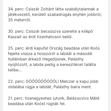
34. perc: Csiszár Zoltánt látta szabálytalannak a
játékvezető, kerületi szabadrúgás enyhén jobbról,
35 méterről.
30. perc: Csiszár becsúszva szerelte a kilépő
Kaszait az érdi tizenhatoson belül.
25. perc: érdi kapufa! Ország beadása után Koós
fejelte vissza a hosszúról a labdát a második
hullámban érkező Hegedüsnek, Palásthy
nyújtózott, a labda pedig a keresztlécet találta
telibe…
22. perc: GÓÓÓÓÓÓÓÓÓL! Melczer a kapu jobb
oldalába rúgja a labdát, Palásthy balra ment.
21. perc: tizenegyeshez jutunk, Balázsovics Máté
beadása után Koóst rúgták fel.