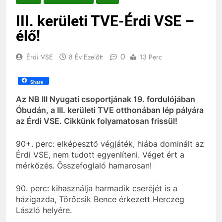
III. kerületi TVE-Érdi VSE –
élő!
0
Érdi VSE
8 Év Ezelőtt
13 Perc
Share
Az NB III Nyugati csoportjának 19. fordulójában
Óbudán, a III. kerületi TVE otthonában lép pályára
az Érdi VSE. Cikkünk folyamatosan frissül!
90+. perc: elképesztő végjáték, hiába dominált az
Érdi VSE, nem tudott egyenlíteni. Véget ért a
mérkőzés. Összefoglaló hamarosan!
90. perc: kihasználja harmadik cseréjét is a
házigazda, Törőcsik Bence érkezett Herczeg
László helyére.