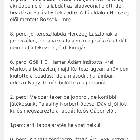
aki éppen eléri a labdát az alapvconal előtt, de
beadását Palásthy felszedte. A túloldalon Herczeg
elől mentett Bozsoki Imre.
8. perc: jó keresztlabda Herczeg Lászlónak a
jobbszélen, de a vizes talajon megcsúszó labdát
nem tudja lekezelni, érdi kirúgás.
6. perc: Gól! 1-0. Hamar Ádám indította Králl
Márkot a balszélen, majd Kertész ugyan a röviden
kiütötte a beadást, de a második hullámban
érkező Nagy Tamás belőtte a kipattanót.
2. perc: Melczer teker be jobbról, de korábbi
játékosunk, Palásthy Norbert öccse, Dávid jól jött
ki, és megszerezte a labdát Koós Gábor elől.
1.perc: érdi labdajáratés helyzet nélkül.
0. perc: A tiszta fehérbern játszó Érdi VSE kezdi a