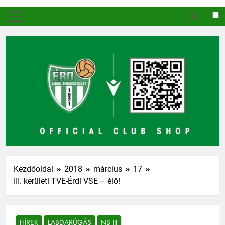
MENÜ
Kezdőoldal
2018
március
17
III. kerületi TVE-Érdi VSE – élő!
HÍREK
LABDARÚGÁS
NB III