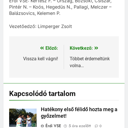
Érdi VSE: Kertész F. – Ország, Bozsoki, Csiszár,
Pintér N. – Koós, Hegedüs N., Pallagi, Melczer –
Balázsovics, Kelemen P.
Vezetőedző: Limperger Zsolt
Előző:
Következő:
Bejegyzés
navigáció
Vissza kell vágni!
Többet érdemeltünk
volna…
Kapcsolódó tartalom
Hatékony első félidő hozta meg a
győzelmet!
Érdi VSE
5 óra ezelőtt
0