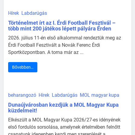
Hírek
Labdarúgás
Történelmet írt az I. Érdi Football Fesztivál –
több mint 200 játékos lépett pályára Érden
2026. július 11-én első alkalommal rendeztük meg az
Érdi Football Fesztivált a Novák Ferenc Érdi
Sportközpontban. A torna már az ...
Bővebben…
beharangozó
Hírek
Labdarúgás
MOL magyar kupa
Dunaújvárosban kezdjük a MOL Magyar Kupa
küzdelmeit!
Elkészült a MOL Magyar Kupa 2026/27-es idényének
első fordulós sorsolása, amelynek értelmében felnőtt
csapatunk idegenben kezdi meg szereplését a