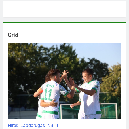
Grid
Hírek
Labdarúgás
NB III