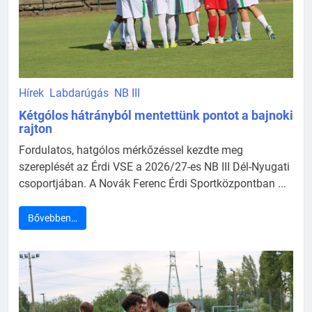
Hírek
Labdarúgás
NB III
Kétgólos hátrányból mentettünk pontot a bajnoki
rajton
Fordulatos, hatgólos mérkőzéssel kezdte meg
szereplését az Érdi VSE a 2026/27-es NB III Dél-Nyugati
csoportjában. A Novák Ferenc Érdi Sportközpontban ...
Bővebben…