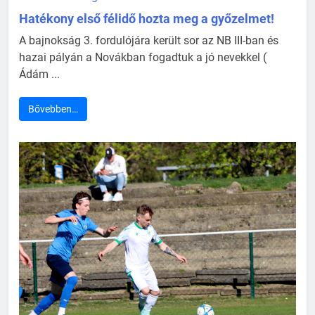
Hatékony első félidő hozta meg a győzelmet!
A bajnokság 3. fordulójára került sor az NB III-ban és
hazai pályán a Novákban fogadtuk a jó nevekkel (
Ádám ...
Bővebben…