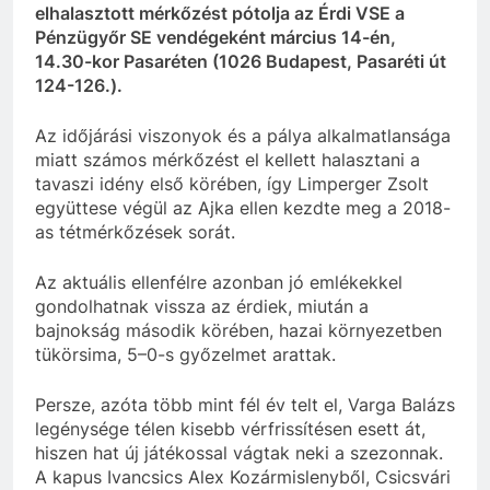
elhalasztott mérkőzést pótolja az Érdi VSE a
Pénzügyőr SE vendégeként március 14-én,
14.30-kor Pasaréten (1026 Budapest, Pasaréti út
124-126.).
Az időjárási viszonyok és a pálya alkalmatlansága
miatt számos mérkőzést el kellett halasztani a
tavaszi idény első körében, így Limperger Zsolt
együttese végül az Ajka ellen kezdte meg a 2018-
as tétmérkőzések sorát.
Az aktuális ellenfélre azonban jó emlékekkel
gondolhatnak vissza az érdiek, miután a
bajnokság második körében, hazai környezetben
tükörsima, 5–0-s győzelmet arattak.
Persze, azóta több mint fél év telt el, Varga Balázs
legénysége télen kisebb vérfrissítésen esett át,
hiszen hat új játékossal vágtak neki a szezonnak.
A kapus Ivancsics Alex Kozármislenyből, Csicsvári