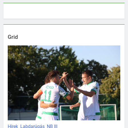
Grid
Hírek
Labdarúgás
NB III