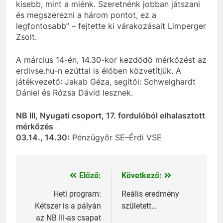
kisebb, mint a miénk. Szeretnénk jobban játszani
és megszerezni a három pontot, ez a
legfontosabb” – fejtette ki várakozásait Limperger
Zsolt.
A március 14-én, 14.30-kor kezdődő mérkőzést az
erdivse.hu-n ezúttal is élőben közvetítjük. A
játékvezető: Jakab Géza, segítői: Schweighardt
Dániel és Rózsa Dávid lesznek.
NB III, Nyugati csoport, 17. fordulóból elhalasztott
mérkőzés
03.14., 14.30:
Pénzügyőr SE–Érdi VSE
Előző:
Következő:
Bejegyzés
navigáció
Heti program:
Reális eredmény
Kétszer is a pályán
született…
az NB III-as csapat