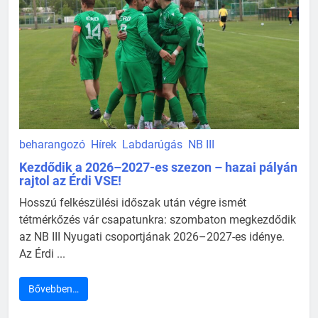
beharangozó
Hírek
Labdarúgás
NB III
Kezdődik a 2026–2027-es szezon – hazai pályán
rajtol az Érdi VSE!
Hosszú felkészülési időszak után végre ismét
tétmérkőzés vár csapatunkra: szombaton megkezdődik
az NB III Nyugati csoportjának 2026–2027-es idénye.
Az Érdi ...
Bővebben…