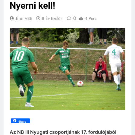
Nyerni kell!
0
Érdi VSE
8 Év Ezelőtt
4 Perc
Share
Az NB III Nyugati csoportjának 17. fordulójából