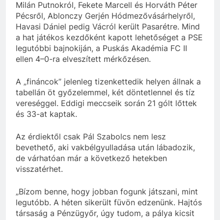
Milán Putnokról, Fekete Marcell és Horváth Péter
Pécsről, Ablonczy Gerjén Hódmezővásárhelyről,
Havasi Dániel pedig Vácról került Pasarétre. Mind
a hat játékos kezdőként kapott lehetőséget a PSE
legutóbbi bajnokiján, a Puskás Akadémia FC II
ellen 4–0-ra elveszített mérkőzésen.
A „fináncok” jelenleg tizenkettedik helyen állnak a
tabellán öt győzelemmel, két döntetlennel és tíz
vereséggel. Eddigi meccseik során 21 gólt lőttek
és 33-at kaptak.
Az érdiektől csak Pál Szabolcs nem lesz
bevethető, aki vakbélgyulladása után lábadozik,
de várhatóan már a következő hetekben
visszatérhet.
„Bízom benne, hogy jobban fogunk játszani, mint
legutóbb. A héten sikerült füvön edzenünk. Hajtós
társaság a Pénzügyőr, úgy tudom, a pálya kicsit