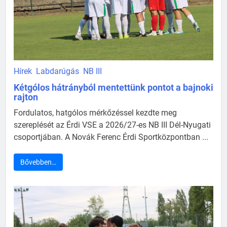
Hírek
Labdarúgás
NB III
Kétgólos hátrányból mentettünk pontot a bajnoki
rajton
Fordulatos, hatgólos mérkőzéssel kezdte meg
szereplését az Érdi VSE a 2026/27-es NB III Dél-Nyugati
csoportjában. A Novák Ferenc Érdi Sportközpontban ...
Bővebben…