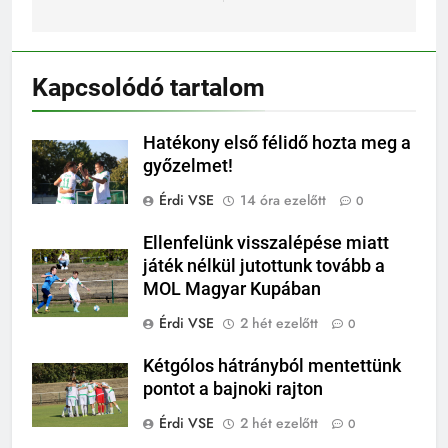
Kapcsolódó tartalom
Hatékony első félidő hozta meg a
győzelmet!
Érdi VSE
14 óra ezelőtt
0
Ellenfelünk visszalépése miatt
játék nélkül jutottunk tovább a
MOL Magyar Kupában
Érdi VSE
2 hét ezelőtt
0
Kétgólos hátrányból mentettünk
pontot a bajnoki rajton
Érdi VSE
2 hét ezelőtt
0