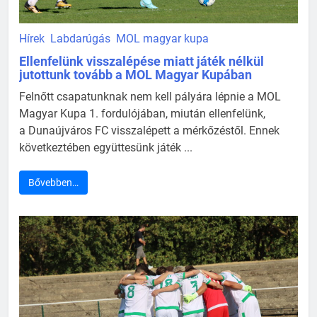
Hírek
Labdarúgás
MOL magyar kupa
Ellenfelünk visszalépése miatt játék nélkül
jutottunk tovább a MOL Magyar Kupában
Felnőtt csapatunknak nem kell pályára lépnie a MOL
Magyar Kupa 1. fordulójában, miután ellenfelünk,
a Dunaújváros FC visszalépett a mérkőzéstől. Ennek
következtében együttesünk játék ...
Bővebben…