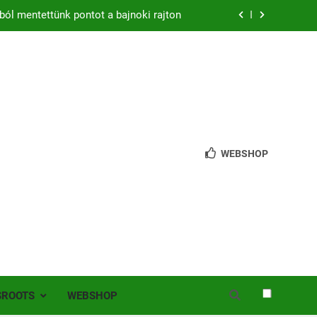
ból mentettünk pontot a bajnoki rajton
zon – hazai pályán rajtol az Érdi VSE!
bb mint 200 játékos lépett pályára Érden
 jutottunk tovább a MOL Magyar Kupában
ból mentettünk pontot a bajnoki rajton
WEBSHOP
zon – hazai pályán rajtol az Érdi VSE!
bb mint 200 játékos lépett pályára Érden
SROOTS
WEBSHOP