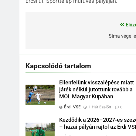
Ercsi úti Sporttelep műfüves pályáján.
Előz
Bejegyzés
navigáció
Sima vége le
Kapcsolódó tartalom
Ellenfelünk visszalépése miatt
játék nélkül jutottunk tovább a
MOL Magyar Kupában
Érdi VSE
1 Hét Ezelőtt
0
Kezdődik a 2026–2027-es szez
– hazai pályán rajtol az Érdi VS