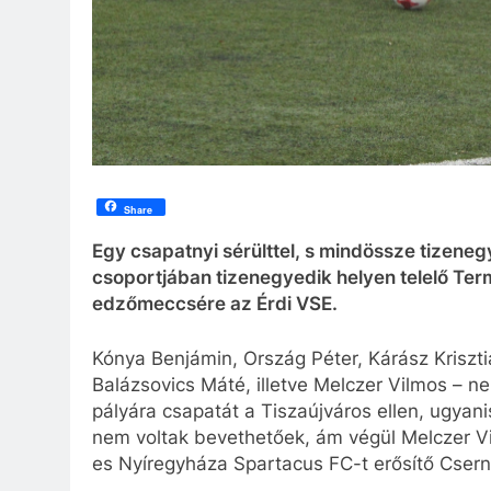
Share
Egy csapatnyi sérülttel, s mindössze tizenegy 
csoportjában tizenegyedik helyen telelő Ter
edzőmeccsére az Érdi VSE.
Kónya Benjámin, Ország Péter, Kárász Krisztiá
Balázsovics Máté, illetve Melczer Vilmos – n
pályára csapatát a Tiszaújváros ellen, ugyan
nem voltak bevethetőek, ám végül Melczer Vil
es Nyíregyháza Spartacus FC-t erősítő Csern