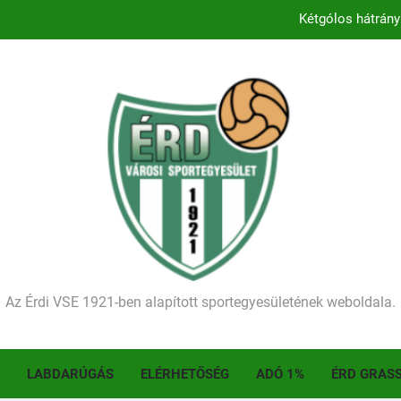
Kétgólos hátrány
Kezdődik a 2026–2027-es sze
Történelmet írt az I. Érdi Football Fesztivál – tö
Ellenfelünk visszalépése miatt játék nélkül
Kétgólos hátrány
Kezdődik a 2026–2027-es sze
Történelmet írt az I. Érdi Football Fesztivál – tö
Az Érdi VSE 1921-ben alapított sportegyesületének weboldala.
LABDARÚGÁS
ELÉRHETŐSÉG
ADÓ 1%
ÉRD GRAS