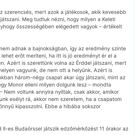
ez szerencsés, mert azok a játékosok, akik kevesebb
játszani. Meg tudtuk nézni, hogy milyen a Keleti
gyhogy összességében elégedett vagyok – értékelt
nem adnak a bajnokságban, így az eredmény szinte
het erőt meríteni, ha itt is jó eredményt ér el a
n. Azért is szerettünk volna az Érddel játszani, mert
helyen vagyunk, de nem ott a helyünk. Azért is
unkban három-négy csapat akar úgy játszani, mint az
egy Monor elleni milyen dolgunk lesz – mondta
– Nem voltunk annyira nyíltak, csak akkor, amikor
tunk esélyt rá, akkor nem szeretem, ha a csapatom
 könnyű kipasszolni. Ebbe a hibába sokszor
 II-es Budaörssel játszik edzőmérkőzést 11 órakor az