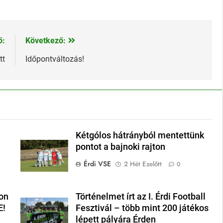
ő:
Következő:
tt
Időpontváltozás!
Kétgólos hátrányból mentettünk
pontot a bajnoki rajton
Érdi VSE
2 Hét Ezelőtt
0
on
Történelmet írt az I. Érdi Football
E!
Fesztivál – több mint 200 játékos
lépett pályára Érden