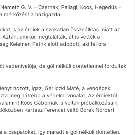
, Németh G. V. – Csernák, Pallagi, Koós, Hegedüs –
 a mérkőzést a házigazda.
kat, s az érdiek a szokatlan összeállítás miatt az
 Aztán, amikor megtalálták, át is vették a
g Kelemen Patrik előtt adódott, aki fél óra
t védenivalója, de gól nélküli döntetlennel fordultak
ényt hozott, igaz, Gerliczki Máté, a vendégek
zta meg hátrébb a védelmi vonalat. Az érdiektől
alamint Koós Gábornak is voltak próbálkozásaik,
időközben Kertész Ferencet váltó Borek Norbert
 a csapatokat, így maradt a gól nélküli döntetlen.