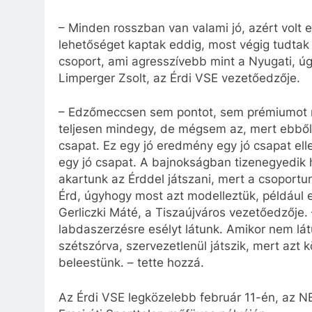
– Minden rosszban van valami jó, azért volt 
lehetőséget kaptak eddig, most végig tudtak 
csoport, ami agresszívebb mint a Nyugati, ú
Limperger Zsolt, az Érdi VSE vezetőedzője.
– Edzőmeccsen sem pontot, sem prémiumot 
teljesen mindegy, de mégsem az, mert ebből le
csapat. Ez egy jó eredmény egy jó csapat elle
egy jó csapat. A bajnokságban tizenegyedik 
akartunk az Érddel játszani, mert a csoport
Érd, úgyhogy most azt modelleztük, például 
Gerliczki Máté, a Tiszaújváros vezetőedzője. 
labdaszerzésre esélyt látunk. Amikor nem lá
szétszórva, szervezetlenül játszik, mert azt
beleestünk. – tette hozzá.
Az Érdi VSE legközelebb február 11-én, az NB