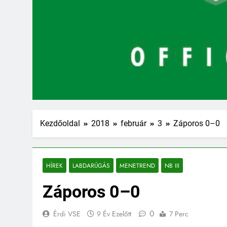
Kezdőoldal
2018
február
3
Záporos 0–0
HÍREK
LABDARÚGÁS
MENETREND
NB III
Záporos 0–0
0
Érdi VSE
9 Év Ezelőtt
7 Perc