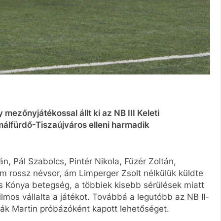
mezőnyjátékossal állt ki az NB III Keleti
málfürdő-Tiszaújváros elleni harmadik
n, Pál Szabolcs, Pintér Nikola, Füzér Zoltán,
em rossz névsor, ám Limperger Zsolt nélkülük küldte
is Kónya betegség, a többiek kisebb sérülések miatt
mos vállalta a játékot. Továbbá a legutóbb az NB II-
ák Martin próbázóként kapott lehetőséget.