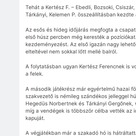
Tehát a Kertész F. – Ebedli, Bozsoki, Csiszár
Tárkányi, Kelemen P. összeállításban kezdte
Az esős és hideg időjárás megfogta a csapato
első húsz percben még keresték a pozíciókat.
kezdeményezést. Az első igazán nagy lehetősé
elteltével nem sokkal lőtt mellé balról.
A folytatásban ugyan Kertész Ferencnek is vol
a felek.
A második játékrész már egyértelmű hazai föl
szakvezető is némileg szándékos jelleggel hú
Hegedüs Norbertnek és Tárkányi Gergőnek, v
míg a vendégek is többször célba vették az 
kapuját.
A végjátékban már a szakadó hó is hátráltatta