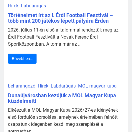
Hírek
Labdarúgás
Történelmet írt az I. Érdi Football Fesztivál –
több mint 200 játékos lépett pályára Érden
2026. július 11-én első alkalommal rendeztük meg az
Érdi Football Fesztivált a Novák Ferenc Érdi
Sportközpontban. A torna már az ...
Bővebben…
beharangozó
Hírek
Labdarúgás
MOL magyar kupa
Dunaújvárosban kezdjük a MOL Magyar Kupa
küzdelmeit!
Elkészült a MOL Magyar Kupa 2026/27-es idényének
első fordulós sorsolása, amelynek értelmében felnőtt
csapatunk idegenben kezdi meg szereplését a
sorozatban ...