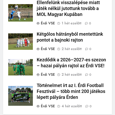
Ellenfelünk visszalépése miatt
játék nélkül jutottunk tovább a
MOL Magyar Kupában
Érdi VSE
1 hét ezelőtt
0
Kétgólos hátrányból mentettünk
pontot a bajnoki rajton
Érdi VSE
2 hét ezelőtt
0
Kezdődik a 2026–2027-es szezon
– hazai pályán rajtol az Érdi VSE!
Érdi VSE
2 hét ezelőtt
0
Történelmet írt az I. Érdi Football
Fesztivál – több mint 200 játékos
lépett pályára Érden
Érdi VSE
4 hét ezelőtt
0