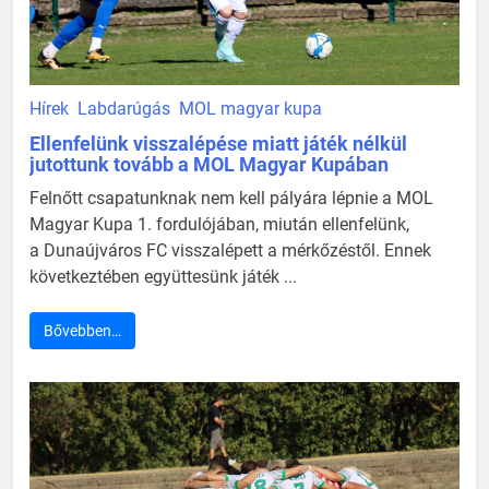
Hírek
Labdarúgás
MOL magyar kupa
Ellenfelünk visszalépése miatt játék nélkül
jutottunk tovább a MOL Magyar Kupában
Felnőtt csapatunknak nem kell pályára lépnie a MOL
Magyar Kupa 1. fordulójában, miután ellenfelünk,
a Dunaújváros FC visszalépett a mérkőzéstől. Ennek
következtében együttesünk játék ...
Bővebben…