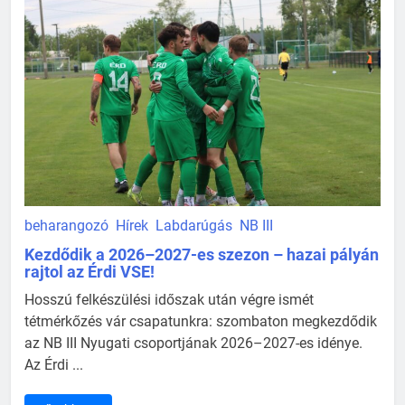
beharangozó
Hírek
Labdarúgás
NB III
Kezdődik a 2026–2027-es szezon – hazai pályán
rajtol az Érdi VSE!
Hosszú felkészülési időszak után végre ismét
tétmérkőzés vár csapatunkra: szombaton megkezdődik
az NB III Nyugati csoportjának 2026–2027-es idénye.
Az Érdi ...