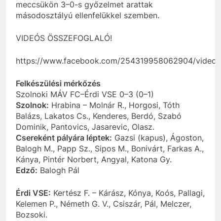
meccsükön 3–0-s győzelmet arattak
másodosztályú ellenfelükkel szemben.
VIDEÓS ÖSSZEFOGLALÓ!
https://www.facebook.com/254319958062904/video
Felkészülési mérkőzés
Szolnoki MÁV FC–Érdi VSE 0–3 (0–1)
Szolnok:
Hrabina – Molnár R., Horgosi, Tóth
Balázs, Lakatos Cs., Kenderes, Berdó, Szabó
Dominik, Pantovics, Jasarevic, Olasz.
Csereként pályára léptek:
Gazsi (kapus), Ágoston,
Balogh M., Papp Sz., Sipos M., Bonivárt, Farkas A.,
Kánya, Pintér Norbert, Angyal, Katona Gy.
Edző:
Balogh Pál
Érdi VSE:
Kertész F. – Kárász, Kónya, Koós, Pallagi,
Kelemen P., Németh G. V., Csiszár, Pál, Melczer,
Bozsoki.