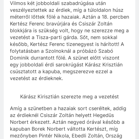
Vilmos két jobboldali szabadrúgása után
veszélyeztettek az érdiek, míg a túloldalon húsz
méterről lőttek fölé a hazaiak. Aztán a 18. percben
Kertész Ferenc bravúrjára és Csiszár Zoltán
blokkjára is szükség volt, hogy ne szerezze meg a
vezetést a Tisza-parti gárda. Sőt, nem sokkal
később, Kertész Ferenc tizenegyest is hárított! A
folytatásban a Szolnoknál a próbázó Szabó
Dominik durrantott fölé. A szünet előtt viszont
egy jobboldali érdi sarokrúgást Kárász Krisztián
csúsztatott a kapuba, megszerezve ezzel a
vezetést az érdieknek.
Kárász Kirisztián szerezte meg a vezetést
Amíg a szünetben a hazaiak sort cseréltek, addig
az érdieknél Csiszár Zoltán helyett Hegedüs
Norbert érkezett. Aztán negyed órával később a
kapuban Borek Norbert váltotta Kertészt, míg
mezőnyben Pintér Nikola, Ebedli Zoltán, Ország