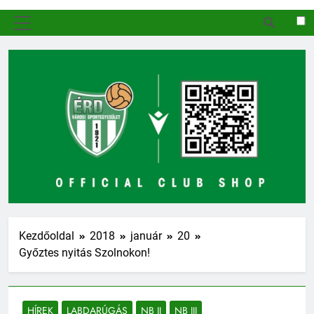
MENÜ
Kezdőoldal
2018
január
20
Győztes nyitás Szolnokon!
HÍREK
LABDARÚGÁS
NB II
NB III