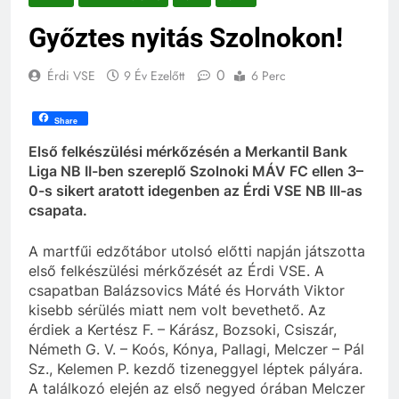
Győztes nyitás Szolnokon!
0
Érdi VSE
9 Év Ezelőtt
6 Perc
Share
Első felkészülési mérkőzésén a Merkantil Bank
Liga NB II-ben szereplő Szolnoki MÁV FC ellen 3–
0-s sikert aratott idegenben az Érdi VSE NB III-as
csapata.
A martfűi edzőtábor utolsó előtti napján játszotta
első felkészülési mérkőzését az Érdi VSE. A
csapatban Balázsovics Máté és Horváth Viktor
kisebb sérülés miatt nem volt bevethető. Az
érdiek a Kertész F. – Kárász, Bozsoki, Csiszár,
Németh G. V. – Koós, Kónya, Pallagi, Melczer – Pál
Sz., Kelemen P. kezdő tizeneggyel léptek pályára.
A találkozó elején az első negyed órában Melczer