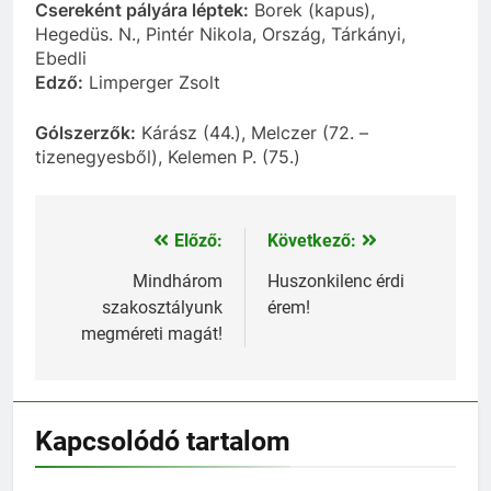
Csereként pályára léptek:
Borek (kapus),
Hegedüs. N., Pintér Nikola, Ország, Tárkányi,
Ebedli
Edző:
Limperger Zsolt
Gólszerzők:
Kárász (44.), Melczer (72. –
tizenegyesből), Kelemen P. (75.)
Előző:
Következő:
Bejegyzés
navigáció
Mindhárom
Huszonkilenc érdi
szakosztályunk
érem!
megméreti magát!
Kapcsolódó tartalom