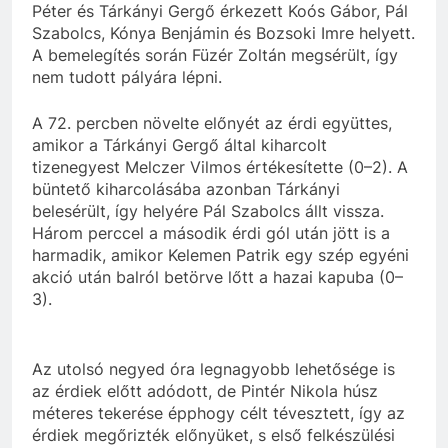
Péter és Tárkányi Gergő érkezett Koós Gábor, Pál
Szabolcs, Kónya Benjámin és Bozsoki Imre helyett.
A bemelegítés során Füzér Zoltán megsérült, így
nem tudott pályára lépni.
A 72. percben növelte előnyét az érdi együttes,
amikor a Tárkányi Gergő által kiharcolt
tizenegyest Melczer Vilmos értékesítette (0–2). A
büntető kiharcolásába azonban Tárkányi
belesérült, így helyére Pál Szabolcs állt vissza.
Három perccel a második érdi gól után jött is a
harmadik, amikor Kelemen Patrik egy szép egyéni
akció után balról betörve lőtt a hazai kapuba (0–
3).
Az utolsó negyed óra legnagyobb lehetősége is
az érdiek előtt adódott, de Pintér Nikola húsz
méteres tekerése épphogy célt tévesztett, így az
érdiek megőrizték előnyüket, s első felkészülési