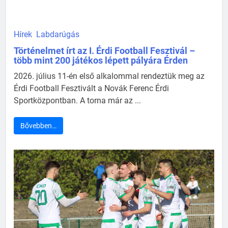
Hírek
Labdarúgás
Történelmet írt az I. Érdi Football Fesztivál –
több mint 200 játékos lépett pályára Érden
2026. július 11-én első alkalommal rendeztük meg az
Érdi Football Fesztivált a Novák Ferenc Érdi
Sportközpontban. A torna már az ...
Bővebben…