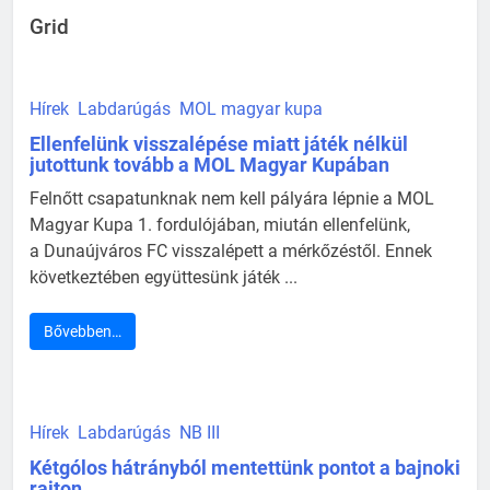
Grid
Hírek
Labdarúgás
MOL magyar kupa
Ellenfelünk visszalépése miatt játék nélkül
jutottunk tovább a MOL Magyar Kupában
Felnőtt csapatunknak nem kell pályára lépnie a MOL
Magyar Kupa 1. fordulójában, miután ellenfelünk,
a Dunaújváros FC visszalépett a mérkőzéstől. Ennek
következtében együttesünk játék ...
Bővebben…
Hírek
Labdarúgás
NB III
Kétgólos hátrányból mentettünk pontot a bajnoki
rajton