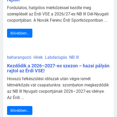
Fordulatos, hatgólos mérkőzéssel kezdte meg
szereplését az Érdi VSE a 2026/27-es NB III Dél-Nyugati
csoportjában. A Novák Ferenc Érdi Sportközpontban ...
Bővebben…
beharangozó
Hírek
Labdarúgás
NB III
Kezdődik a 2026–2027-es szezon – hazai pályán
rajtol az Érdi VSE!
Hosszú felkészülési időszak után végre ismét
tétmérkőzés vár csapatunkra: szombaton megkezdődik
az NB III Nyugati csoportjának 2026–2027-es idénye.
Az Érdi ...
Bővebben…