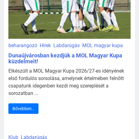
beharangozó
Hírek
Labdarúgás
MOL magyar kupa
Dunaújvárosban kezdjük a MOL Magyar Kupa
küzdelmeit!
Elkészült a MOL Magyar Kupa 2026/27-es idényének
első fordulós sorsolása, amelynek értelmében felnőtt
csapatunk idegenben kezdi meg szereplését a
sorozatban ...
Bővebben…
Klub
Labdarúgás