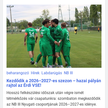
beharangozó
Hírek
Labdarúgás
NB III
Kezdődik a 2026–2027-es szezon – hazai pályán
rajtol az Érdi VSE!
Hosszú felkészülési időszak után végre ismét
tétmérkőzés vár csapatunkra: szombaton megkezdődik
az NB III Nyugati csoportjának 2026–2027-es idénye.