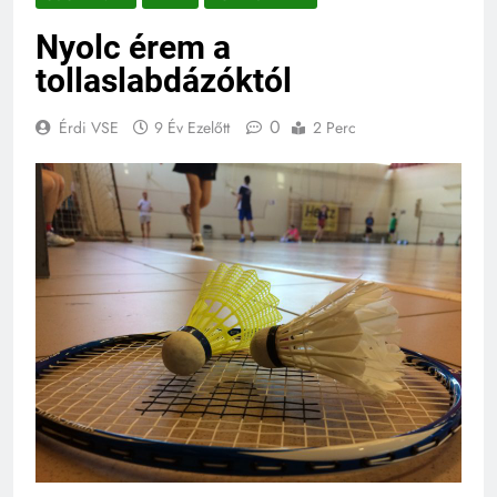
Nyolc érem a
tollaslabdázóktól
0
Érdi VSE
9 Év Ezelőtt
2 Perc