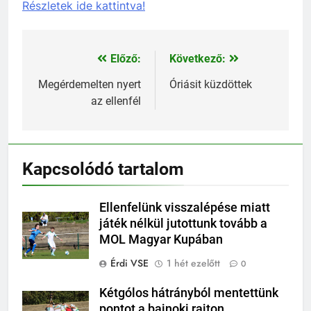
Részletek ide kattintva!
Előző:
Következő:
Bejegyzés
navigáció
Megérdemelten nyert
Óriásit küzdöttek
az ellenfél
Kapcsolódó tartalom
Ellenfelünk visszalépése miatt
játék nélkül jutottunk tovább a
MOL Magyar Kupában
Érdi VSE
1 hét ezelőtt
0
Kétgólos hátrányból mentettünk
pontot a bajnoki rajton