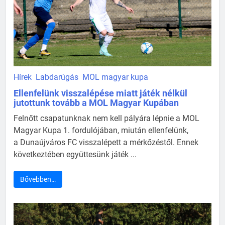
Hírek
Labdarúgás
MOL magyar kupa
Ellenfelünk visszalépése miatt játék nélkül
jutottunk tovább a MOL Magyar Kupában
Felnőtt csapatunknak nem kell pályára lépnie a MOL
Magyar Kupa 1. fordulójában, miután ellenfelünk,
a Dunaújváros FC visszalépett a mérkőzéstől. Ennek
következtében együttesünk játék ...
Bővebben…