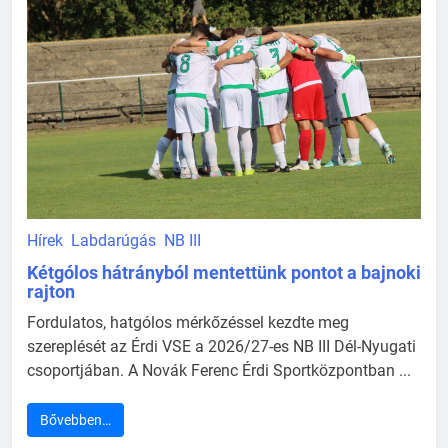
Hírek
Labdarúgás
NB III
Kétgólos hátrányból mentettünk pontot a bajnoki
rajton
Fordulatos, hatgólos mérkőzéssel kezdte meg
szereplését az Érdi VSE a 2026/27-es NB III Dél-Nyugati
csoportjában. A Novák Ferenc Érdi Sportközpontban ...
Bővebben…