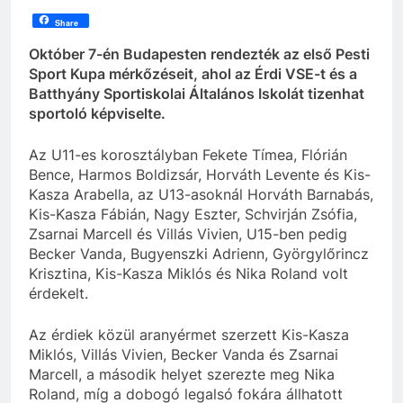
Share
Október 7-én Budapesten rendezték az első Pesti
Sport Kupa mérkőzéseit, ahol az Érdi VSE-t és a
Batthyány Sportiskolai Általános Iskolát tizenhat
sportoló képviselte.
Az U11-es korosztályban Fekete Tímea, Flórián
Bence, Harmos Boldizsár, Horváth Levente és Kis-
Kasza Arabella, az U13-asoknál Horváth Barnabás,
Kis-Kasza Fábián, Nagy Eszter, Schvirján Zsófia,
Zsarnai Marcell és Villás Vivien, U15-ben pedig
Becker Vanda, Bugyenszki Adrienn, Györgylőrincz
Krisztina, Kis-Kasza Miklós és Nika Roland volt
érdekelt.
Az érdiek közül aranyérmet szerzett Kis-Kasza
Miklós, Villás Vivien, Becker Vanda és Zsarnai
Marcell, a második helyet szerezte meg Nika
Roland, míg a dobogó legalsó fokára állhatott