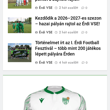
Érdi VSE
2 hét ezelőtt
0
Kezdődik a 2026–2027-es szezon
– hazai pályán rajtol az Érdi VSE!
Érdi VSE
2 hét ezelőtt
0
Történelmet írt az I. Érdi Football
Fesztivál – több mint 200 játékos
lépett pályára Érden
Érdi VSE
4 hét ezelőtt
0