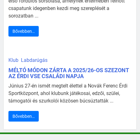
első fordulós sorsolása, amelynek értelmében felnőtt
csapatunk idegenben kezdi meg szereplését a
sorozatban ...
Bővebben…
Klub
Labdarúgás
MÉLTÓ MÓDON ZÁRTA A 2025/26-OS SZEZONT
AZ ÉRDI VSE CSALÁDI NAPJA
Június 27-én ismét megtelt élettel a Novák Ferenc Érdi
Sportközpont, ahol klubunk játékosai, edzői, szülei,
támogatói és szurkolói közösen búcsúztatták ...
Bővebben…