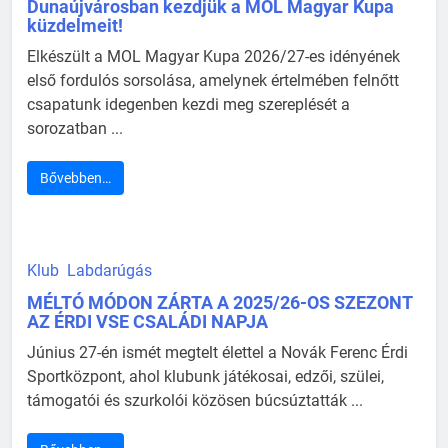
Dunaújvárosban kezdjük a MOL Magyar Kupa
küzdelmeit!
Elkészült a MOL Magyar Kupa 2026/27-es idényének
első fordulós sorsolása, amelynek értelmében felnőtt
csapatunk idegenben kezdi meg szereplését a
sorozatban ...
Bővebben…
Klub
Labdarúgás
MÉLTÓ MÓDON ZÁRTA A 2025/26-OS SZEZONT
AZ ÉRDI VSE CSALÁDI NAPJA
Június 27-én ismét megtelt élettel a Novák Ferenc Érdi
Sportközpont, ahol klubunk játékosai, edzői, szülei,
támogatói és szurkolói közösen búcsúztatták ...