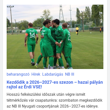
beharangozó
Hírek
Labdarúgás
NB III
Kezdődik a 2026–2027-es szezon – hazai pályán
rajtol az Érdi VSE!
Hosszú felkészülési időszak után végre ismét
tétmérkőzés vár csapatunkra: szombaton megkezdődik
az NB III Nyugati csoportjának 2026–2027-es idénye.