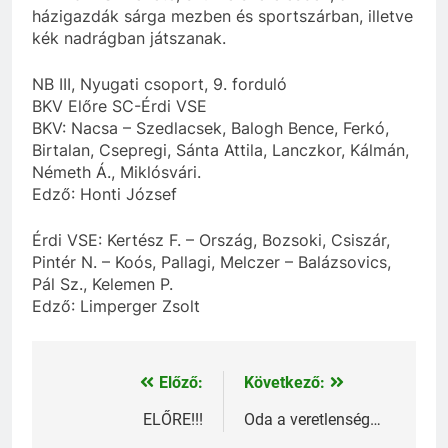
házigazdák sárga mezben és sportszárban, illetve
kék nadrágban játszanak.
NB III, Nyugati csoport, 9. forduló
BKV Előre SC-Érdi VSE
BKV: Nacsa – Szedlacsek, Balogh Bence, Ferkó,
Birtalan, Csepregi, Sánta Attila, Lanczkor, Kálmán,
Németh Á., Miklósvári.
Edző: Honti József
Érdi VSE: Kertész F. – Ország, Bozsoki, Csiszár,
Pintér N. – Koós, Pallagi, Melczer – Balázsovics,
Pál Sz., Kelemen P.
Edző: Limperger Zsolt
Előző:
Következő:
Bejegyzés
navigáció
ELŐRE!!!
Oda a veretlenség…