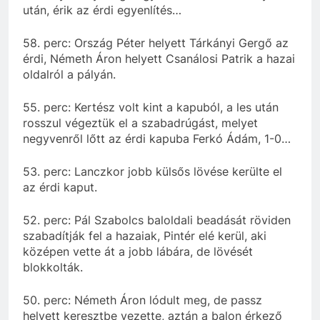
után, érik az érdi egyenlítés…
58. perc: Ország Péter helyett Tárkányi Gergő az
érdi, Németh Áron helyett Csanálosi Patrik a hazai
oldalról a pályán.
55. perc: Kertész volt kint a kapuból, a les után
rosszul végeztük el a szabadrúgást, melyet
negyvenről lőtt az érdi kapuba Ferkó Ádám, 1-0…
53. perc: Lanczkor jobb külsős lövése kerülte el
az érdi kaput.
52. perc: Pál Szabolcs baloldali beadását röviden
szabadítják fel a hazaiak, Pintér elé kerül, aki
középen vette át a jobb lábára, de lövését
blokkolták.
50. perc: Németh Áron lódult meg, de passz
helyett keresztbe vezette, aztán a balon érkező