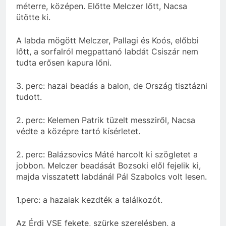
méterre, középen. Előtte Melczer lőtt, Nacsa
ütötte ki.
A labda mögött Melczer, Pallagi és Koós, előbbi
lőtt, a sorfalról megpattanó labdát Csiszár nem
tudta erősen kapura lőni.
3. perc: hazai beadás a balon, de Ország tisztázni
tudott.
2. perc: Kelemen Patrik tüzelt messziről, Nacsa
védte a középre tartó kísérletet.
2. perc: Balázsovics Máté harcolt ki szögletet a
jobbon. Melczer beadását Bozsoki elől fejelik ki,
majda visszatett labdánál Pál Szabolcs volt lesen.
1.perc: a hazaiak kezdték a találkozót.
Az Érdi VSE fekete, szürke szerelésben, a