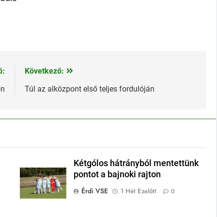
ő:
Következő:
on
Túl az alközpont első teljes fordulóján
Kétgólos hátrányból mentettünk
pontot a bajnoki rajton
Érdi VSE
1 Hét Ezelőtt
0