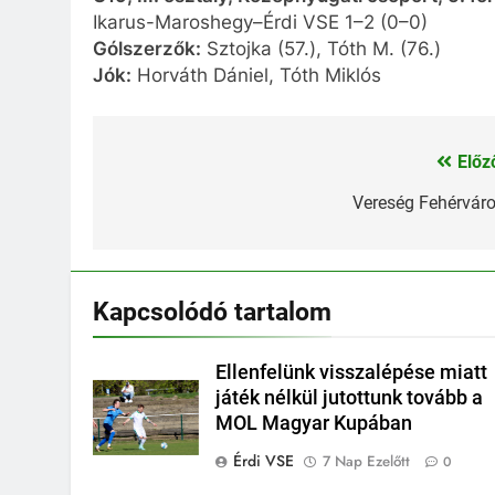
Ikarus-Maroshegy–Érdi VSE 1–2 (0–0)
Gólszerzők:
Sztojka (57.), Tóth M. (76.)
Jók:
Horváth Dániel, Tóth Miklós
Előz
Bejegyzés
navigáció
Vereség Fehérvár
Kapcsolódó tartalom
Ellenfelünk visszalépése miatt
játék nélkül jutottunk tovább a
MOL Magyar Kupában
Érdi VSE
7 Nap Ezelőtt
0