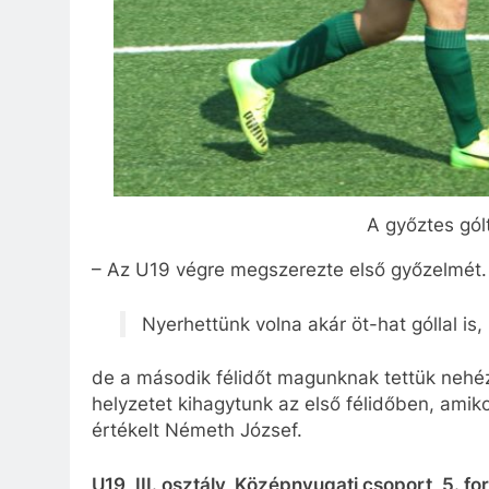
A győztes gól
– Az U19 végre megszerezte első győzelmét.
Nyerhettünk volna akár öt-hat góllal is,
de a második félidőt magunknak tettük nehéz
helyzetet kihagytunk az első félidőben, amik
értékelt Németh József.
U19, III. osztály, Középnyugati csoport, 5. fo