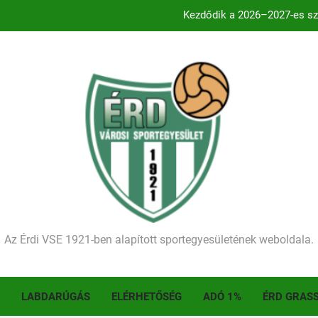
Kezdődik a 2026–2027-es sze
Történelmet írt az I. Érdi Football Fesztivál – tö
Ellenfelünk visszalépése miatt játék nélkül
Kétgólos hátrány
Kezdődik a 2026–2027-es sze
Történelmet írt az I. Érdi Football Fesztivál – tö
Az Érdi VSE 1921-ben alapított sportegyesületének weboldala.
LABDARÚGÁS
ELÉRHETŐSÉG
ADÓ 1%
ÉRD GRAS