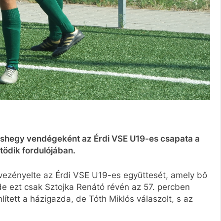
shegy vendégeként az Érdi VSE U19-es csapata a
ödik fordulójában.
vezényelte az Érdi VSE U19-es együttesét, amely bő
de ezt csak Sztojka Renátó révén az 57. percben
lített a házigazda, de Tóth Miklós válaszolt, s az