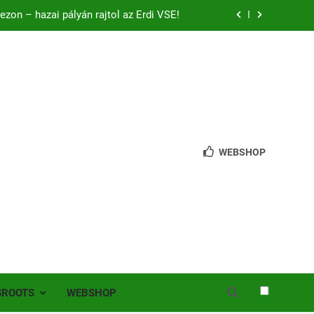
zon – hazai pályán rajtol az Érdi VSE!
bb mint 200 játékos lépett pályára Érden
 jutottunk tovább a MOL Magyar Kupában
ból mentettünk pontot a bajnoki rajton
zon – hazai pályán rajtol az Érdi VSE!
WEBSHOP
bb mint 200 játékos lépett pályára Érden
SROOTS
WEBSHOP