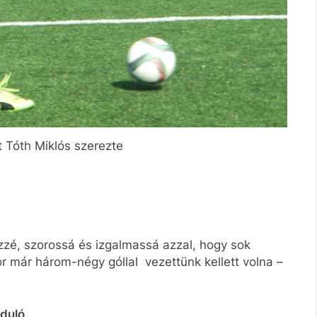
t Tóth Miklós szerezte
zé, szorossá és izgalmassá azzal, hogy sok
or már három-négy góllal vezettünk kellett volna –
rduló