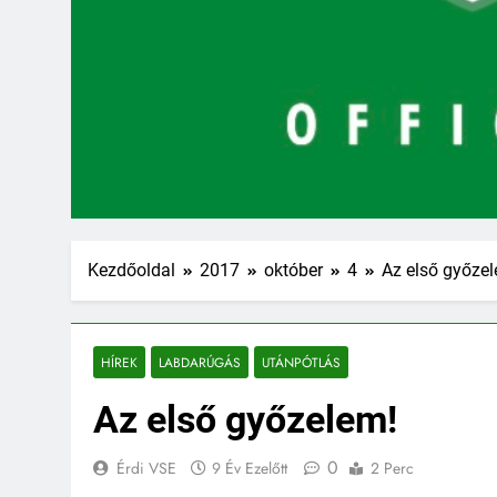
Kezdőoldal
2017
október
4
Az első győze
HÍREK
LABDARÚGÁS
UTÁNPÓTLÁS
Az első győzelem!
0
Érdi VSE
9 Év Ezelőtt
2 Perc