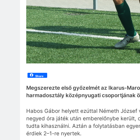
Share
Megszerezte első győzelmét az Ikarus-Maro
harmadosztály középnyugati csoportjának öt
Habos Gábor helyett ezúttal Németh József 
negyed óra játék után emberelőnybe került, 
tudta kihasználni. Aztán a folytatásban egyen
érdiek 2–1-re nyertek.