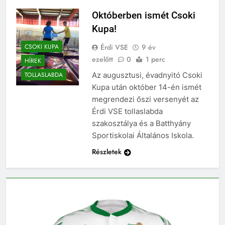
Októberben ismét Csoki
Kupa!
Érdi VSE
9 év
CSOKI KUPA
ezelőtt
0
1 perc
HÍREK
Az augusztusi, évadnyitó Csoki
TOLLASLABDA
Kupa után október 14-én ismét
megrendezi őszi versenyét az
Érdi VSE tollaslabda
szakosztálya és a Batthyány
Sportiskolai Általános Iskola.
Részletek