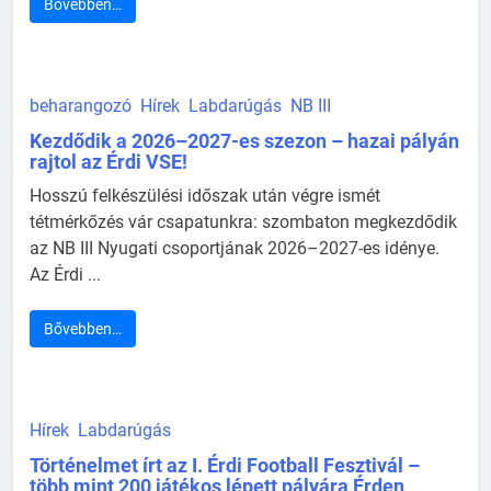
Bővebben…
beharangozó
Hírek
Labdarúgás
NB III
Kezdődik a 2026–2027-es szezon – hazai pályán
rajtol az Érdi VSE!
Hosszú felkészülési időszak után végre ismét
tétmérkőzés vár csapatunkra: szombaton megkezdődik
az NB III Nyugati csoportjának 2026–2027-es idénye.
Az Érdi ...
Bővebben…
Hírek
Labdarúgás
Történelmet írt az I. Érdi Football Fesztivál –
több mint 200 játékos lépett pályára Érden