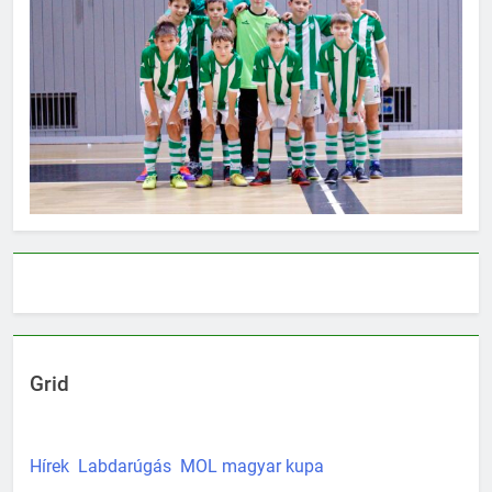
Grid
Hírek
Labdarúgás
MOL magyar kupa