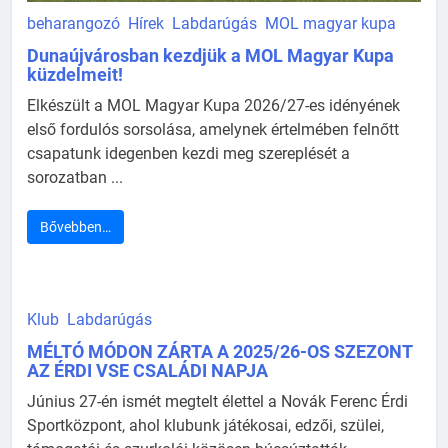
beharangozó
Hírek
Labdarúgás
MOL magyar kupa
Dunaújvárosban kezdjük a MOL Magyar Kupa
küzdelmeit!
Elkészült a MOL Magyar Kupa 2026/27-es idényének
első fordulós sorsolása, amelynek értelmében felnőtt
csapatunk idegenben kezdi meg szereplését a
sorozatban ...
Bővebben…
Klub
Labdarúgás
MÉLTÓ MÓDON ZÁRTA A 2025/26-OS SZEZONT
AZ ÉRDI VSE CSALÁDI NAPJA
Június 27-én ismét megtelt élettel a Novák Ferenc Érdi
Sportközpont, ahol klubunk játékosai, edzői, szülei,