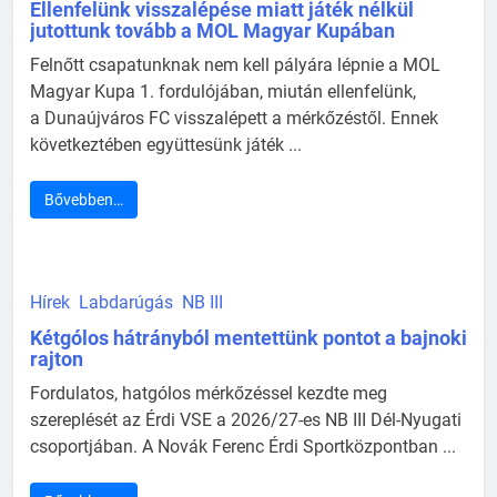
Ellenfelünk visszalépése miatt játék nélkül
jutottunk tovább a MOL Magyar Kupában
Felnőtt csapatunknak nem kell pályára lépnie a MOL
Magyar Kupa 1. fordulójában, miután ellenfelünk,
a Dunaújváros FC visszalépett a mérkőzéstől. Ennek
következtében együttesünk játék ...
Bővebben…
Hírek
Labdarúgás
NB III
Kétgólos hátrányból mentettünk pontot a bajnoki
rajton
Fordulatos, hatgólos mérkőzéssel kezdte meg
szereplését az Érdi VSE a 2026/27-es NB III Dél-Nyugati
csoportjában. A Novák Ferenc Érdi Sportközpontban ...