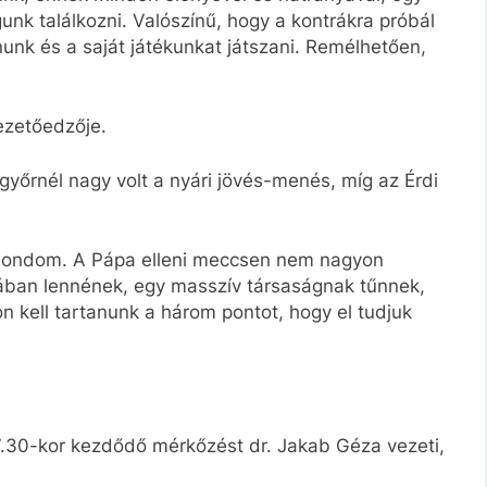
nk találkozni. Valószínű, hogy a kontrákra próbál
unk és a saját játékunkat játszani. Remélhetően,
ezetőedzője.
yőrnél nagy volt a nyári jövés-menés, míg az Érdi
ondom. A Pápa elleni meccsen nem nagyon
ában lennének, egy masszív társaságnak tűnnek,
n kell tartanunk a három pontot, hogy el tudjuk
17.30-kor kezdődő mérkőzést dr. Jakab Géza vezeti,