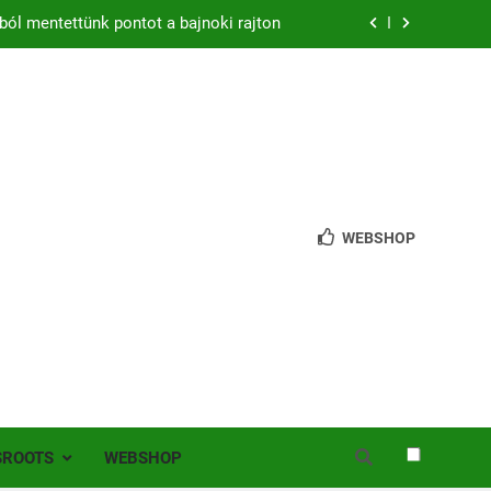
ból mentettünk pontot a bajnoki rajton
zon – hazai pályán rajtol az Érdi VSE!
bb mint 200 játékos lépett pályára Érden
 jutottunk tovább a MOL Magyar Kupában
ból mentettünk pontot a bajnoki rajton
WEBSHOP
zon – hazai pályán rajtol az Érdi VSE!
bb mint 200 játékos lépett pályára Érden
SROOTS
WEBSHOP