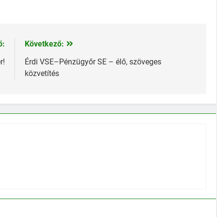
ő:
Következő:
r!
Érdi VSE–Pénzügyőr SE – élő, szöveges
közvetítés