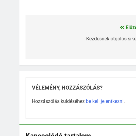
Előz
Bejegyzés
navigáció
Kezdésnek ötgólos sike
VÉLEMÉNY, HOZZÁSZÓLÁS?
Hozzászólás küldéséhez
be kell jelentkezni
.
Kapcsolódó tartalom