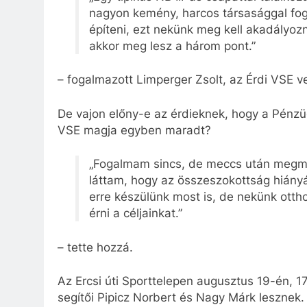
nagyon kemény, harcos társasággal fogu
építeni, ezt nekünk meg kell akadályozn
akkor meg lesz a három pont.”
– fogalmazott Limperger Zsolt, az Érdi VSE v
De vajon előny-e az érdieknek, hogy a Pénzüg
VSE magja egyben maradt?
„Fogalmam sincs, de meccs után megm
láttam, hogy az összeszokottság hiány
erre készülünk most is, de nekünk ottho
érni a céljainkat.”
– tette hozzá.
Az Ercsi úti Sporttelepen augusztus 19-én, 
segítői Pipicz Norbert és Nagy Márk lesznek.