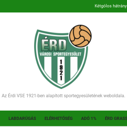
Kétgólos hátrány
Kezdődik a 2026–2027-es sze
Történelmet írt az I. Érdi Football Fesztivál – tö
Ellenfelünk visszalépése miatt játék nélkül
Kétgólos hátrány
Kezdődik a 2026–2027-es sze
Történelmet írt az I. Érdi Football Fesztivál – tö
Az Érdi VSE 1921-ben alapított sportegyesületének weboldala.
LABDARÚGÁS
ELÉRHETŐSÉG
ADÓ 1%
ÉRD GRAS