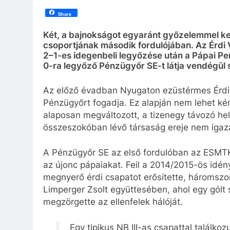
Share
Két, a bajnokságot egyaránt győzelemmel kez
csoportjának második fordulójában. Az Érdi 
2–1-es idegenbeli legyőzése után a Pápai Pe
0-ra legyőző Pénzügyőr SE-t látja vendégül 
Az előző évadban Nyugaton ezüstérmes Érdi 
Pénzügyőrt fogadja. Ez alapján nem lehet kér
alaposan megváltozott, a tizenegy távozó he
összeszokóban lévő társaság ereje nem igaz
A Pénzügyőr SE az első fordulóban az ESMTK p
az újonc pápaiakat. Feil a 2014/2015-ös idé
megnyerő érdi csapatot erősítette, háromszo
Limperger Zsolt együttesében, ahol egy gólt s
megzörgette az ellenfelek hálóját.
„Egy tipikus NB III-as csapattal találk