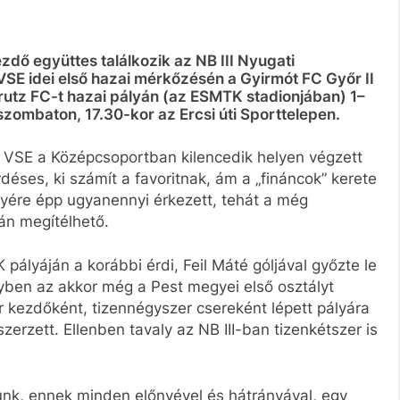
dő együttes találkozik az NB III Nyugati
VSE idei első hazai mérkőzésén a Gyirmót FC Győr II
rutz FC-t hazai pályán (az ESMTK stadionjában) 1–
szombaton, 17.30-kor az Ercsi úti Sporttelepen.
VSE a Középcsoportban kilencedik helyen végzett
déses, ki számít a favoritnak, ám a „fináncok” kerete
lyére épp ugyanennyi érkezett, tehát a még
án megítélhető.
ályáján a korábbi érdi, Feil Máté góljával győzte le
nyben az akkor még a Pest megyei első osztályt
r kezdőként, tizennégyszer csereként lépett pályára
zerzett. Ellenben tavaly az NB III-ban tizenkétszer is
ozunk, ennek minden előnyével és hátrányával, egy