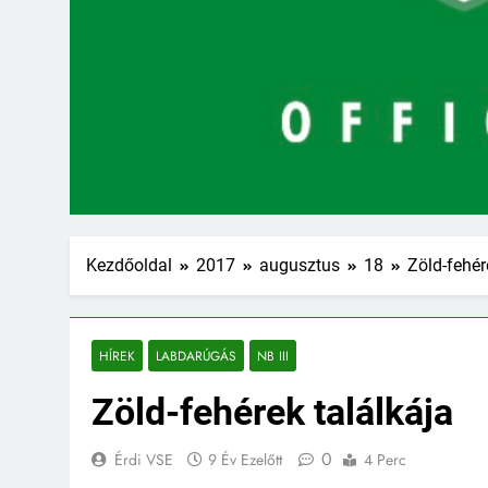
Kezdőoldal
2017
augusztus
18
Zöld-fehér
HÍREK
LABDARÚGÁS
NB III
Zöld-fehérek találkája
0
Érdi VSE
9 Év Ezelőtt
4 Perc