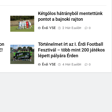
Kétgólos hátrányból mentettünk
pontot a bajnoki rajton
Érdi VSE
2 Hét Ezelőtt
0
on
Történelmet írt az I. Érdi Football
E!
Fesztivál – több mint 200 játékos
lépett pályára Érden
Érdi VSE
4 Hét Ezelőtt
0