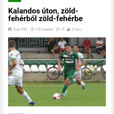
Kalandos úton, zöld-
fehérből zöld-fehérbe
0
Érdi VSE
9 Év Ezelőtt
5 Perc