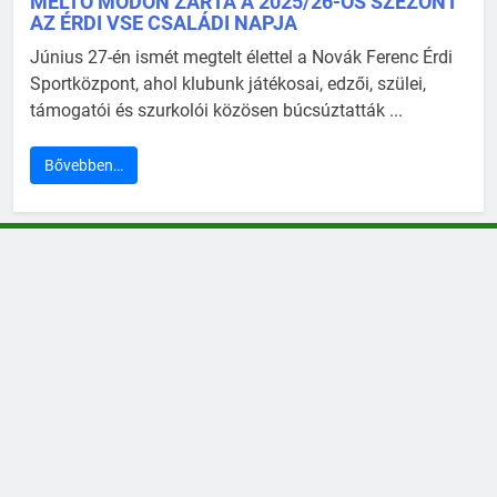
MÉLTÓ MÓDON ZÁRTA A 2025/26-OS SZEZONT
AZ ÉRDI VSE CSALÁDI NAPJA
Június 27-én ismét megtelt élettel a Novák Ferenc Érdi
Sportközpont, ahol klubunk játékosai, edzői, szülei,
támogatói és szurkolói közösen búcsúztatták ...
Bővebben…