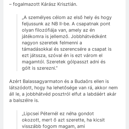
– fogalmazott Kárász Krisztián.
„A személyes célom az első hely és hogy
feljussunk az NB II-be. A csapatnak pont
olyan filozófiája van, amely az én
játékomra is jellemző. Jobbhátvédként
nagyon szeretek felmenni a
támadásokkal és szerencsére a csapat is
ezt játssza, szóval én is ezt várom el
magamtól. Szeretek gólpasszt adni és
gólt is szerezni.”
Azért Balassagyarmaton és a Budaörs ellen is
látszódott, hogy ha lehetősége van rá, akkor nem
áll le, a jobbhátvéd posztról elfut a labdáért akár
a balszélre is.
„Lipcsei Péternél ez néha gondot
okozott, mert ő azt szerette, ha kicsit
visszább fogom magam, ami