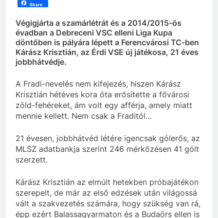
Share
Végigjárta a szamárlétrát és a 2014/2015-ös
évadban a Debreceni VSC elleni Liga Kupa
döntőben is pályára lépett a Ferencvárosi TC-ben
Kárász Krisztián, az Érdi VSE új játékosa, 21 éves
jobbhátvédje.
A Fradi-nevelés nem kifejezés, hiszen Kárász
Krisztián hétéves kora óta erősítette a fővárosi
zöld-fehéreket, ám volt egy afférja, amely miatt
mennie kellett. Nem csak a Fraditól…
21 évesen, jobbhátvéd létére igencsak gólerős, az
MLSZ adatbankja szerint 246 mérkőzésen 41 gólt
szerzett.
Kárász Krisztián az elmúlt hetekben próbajátékon
szerepelt, de már az első edzések után világossá
vált a szakvezetés számára, hogy szükség van rá,
épp ezért Balassagyarmaton és a Budaörs ellen is