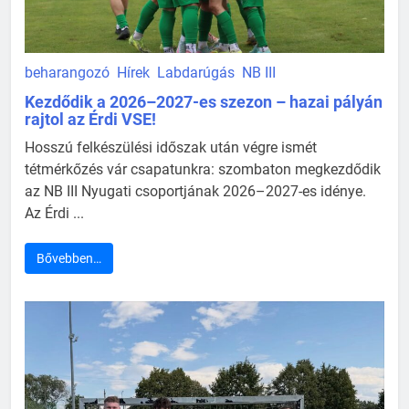
beharangozó
Hírek
Labdarúgás
NB III
Kezdődik a 2026–2027-es szezon – hazai pályán
rajtol az Érdi VSE!
Hosszú felkészülési időszak után végre ismét
tétmérkőzés vár csapatunkra: szombaton megkezdődik
az NB III Nyugati csoportjának 2026–2027-es idénye.
Az Érdi ...
Bővebben…