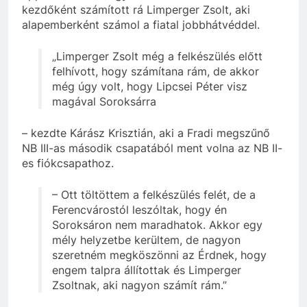
kezdőként számított rá Limperger Zsolt, aki
alapemberként számol a fiatal jobbhátvéddel.
„Limperger Zsolt még a felkészülés előtt
felhívott, hogy számítana rám, de akkor
még úgy volt, hogy Lipcsei Péter visz
magával Soroksárra
– kezdte Kárász Krisztián, aki a Fradi megszűnő
NB III-as második csapatából ment volna az NB II-
es fiókcsapathoz.
– Ott töltöttem a felkészülés felét, de a
Ferencvárostól leszóltak, hogy én
Soroksáron nem maradhatok. Akkor egy
mély helyzetbe kerültem, de nagyon
szeretném megköszönni az Érdnek, hogy
engem talpra állítottak és Limperger
Zsoltnak, aki nagyon számít rám.”