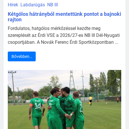
Hírek
Labdarúgás
NB III
Kétgólos hátrányból mentettünk pontot a bajnoki
rajton
Fordulatos, hatgólos mérkőzéssel kezdte meg
szereplését az Érdi VSE a 2026/27-es NB III Dél-Nyugati
csoportjában. A Novák Ferenc Érdi Sportközpontban ...
Bővebben…