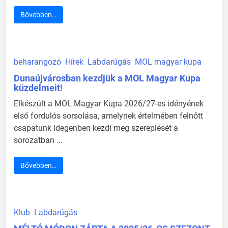
Bővebben…
beharangozó
Hírek
Labdarúgás
MOL magyar kupa
Dunaújvárosban kezdjük a MOL Magyar Kupa
küzdelmeit!
Elkészült a MOL Magyar Kupa 2026/27-es idényének
első fordulós sorsolása, amelynek értelmében felnőtt
csapatunk idegenben kezdi meg szereplését a
sorozatban ...
Bővebben…
Klub
Labdarúgás