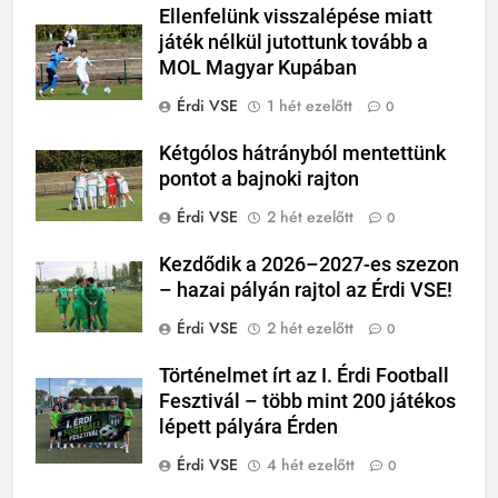
Ellenfelünk visszalépése miatt
játék nélkül jutottunk tovább a
MOL Magyar Kupában
Érdi VSE
1 hét ezelőtt
0
Kétgólos hátrányból mentettünk
pontot a bajnoki rajton
Érdi VSE
2 hét ezelőtt
0
Kezdődik a 2026–2027-es szezon
– hazai pályán rajtol az Érdi VSE!
Érdi VSE
2 hét ezelőtt
0
Történelmet írt az I. Érdi Football
Fesztivál – több mint 200 játékos
lépett pályára Érden
Érdi VSE
4 hét ezelőtt
0