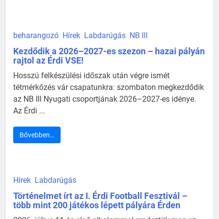
beharangozó
Hírek
Labdarúgás
NB III
Kezdődik a 2026–2027-es szezon – hazai pályán
rajtol az Érdi VSE!
Hosszú felkészülési időszak után végre ismét
tétmérkőzés vár csapatunkra: szombaton megkezdődik
az NB III Nyugati csoportjának 2026–2027-es idénye.
Az Érdi ...
Bővebben…
Hírek
Labdarúgás
Történelmet írt az I. Érdi Football Fesztivál –
több mint 200 játékos lépett pályára Érden