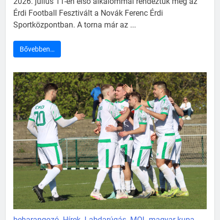
2026. július 11-én első alkalommal rendeztük meg az
Érdi Football Fesztivált a Novák Ferenc Érdi
Sportközpontban. A torna már az ...
Bővebben…
beharangozó
Hírek
Labdarúgás
MOL magyar kupa