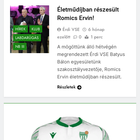
Életműdíjban részesült
Romics Ervin!
Érdi VSE
6 hónap
HÍREK
KLUB
ezelőtt
0
1 perc
LABDARÚGÁS
A mögöttünk álló hétvégén
NB III
megrendezett Érdi VSE Batyus
Bálon egyesületünk
szakosztályvezetője, Romics
Ervin életműdíjban részesült.
Részletek