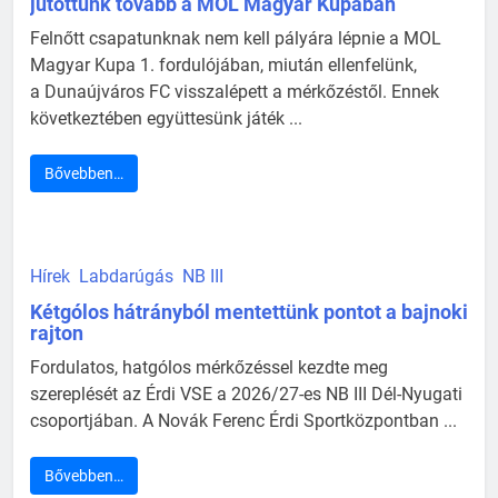
jutottunk tovább a MOL Magyar Kupában
Felnőtt csapatunknak nem kell pályára lépnie a MOL
Magyar Kupa 1. fordulójában, miután ellenfelünk,
a Dunaújváros FC visszalépett a mérkőzéstől. Ennek
következtében együttesünk játék ...
Bővebben…
Hírek
Labdarúgás
NB III
Kétgólos hátrányból mentettünk pontot a bajnoki
rajton
Fordulatos, hatgólos mérkőzéssel kezdte meg
szereplését az Érdi VSE a 2026/27-es NB III Dél-Nyugati
csoportjában. A Novák Ferenc Érdi Sportközpontban ...
Bővebben…