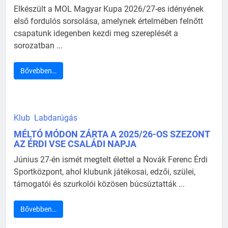
Elkészült a MOL Magyar Kupa 2026/27-es idényének
első fordulós sorsolása, amelynek értelmében felnőtt
csapatunk idegenben kezdi meg szereplését a
sorozatban ...
Bővebben…
Klub
Labdarúgás
MÉLTÓ MÓDON ZÁRTA A 2025/26-OS SZEZONT
AZ ÉRDI VSE CSALÁDI NAPJA
Június 27-én ismét megtelt élettel a Novák Ferenc Érdi
Sportközpont, ahol klubunk játékosai, edzői, szülei,
támogatói és szurkolói közösen búcsúztatták ...
Bővebben…