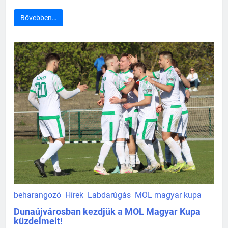
Bővebben…
beharangozó
Hírek
Labdarúgás
MOL magyar kupa
Dunaújvárosban kezdjük a MOL Magyar Kupa
küzdelmeit!