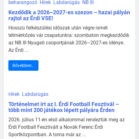
beharangozó
Hírek
Labdarúgás
NB III
Kezdődik a 2026–2027-es szezon – hazai pályán
rajtol az Érdi VSE!
Hosszú felkészülési időszak után végre ismét
tétmérkőzés vár csapatunkra: szombaton megkezdődik
az NB III Nyugati csoportjának 2026–2027-es idénye.
Az Érdi ...
Bővebben…
Hírek
Labdarúgás
Történelmet írt az I. Érdi Football Fesztivál –
több mint 200 játékos lépett pályára Érden
2026. július 11-én első alkalommal rendeztük meg az
Érdi Football Fesztivált a Novák Ferenc Érdi
Sportközpontban. A torna már az ...