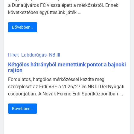
a Dunaújváros FC visszalépett a mérkőzéstől. Ennek
következtében együttesünk játék ...
Bővebben…
Hírek
Labdarúgás
NB III
Kétgólos hátrányból mentettünk pontot a bajnoki
rajton
Fordulatos, hatgólos mérkőzéssel kezdte meg
szereplését az Érdi VSE a 2026/27-es NB III Dél-Nyugati
csoportjában. A Novák Ferenc Érdi Sportközpontban ...
Bővebben…