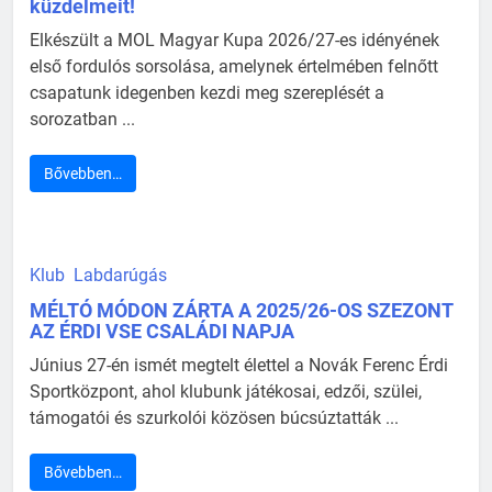
küzdelmeit!
Elkészült a MOL Magyar Kupa 2026/27-es idényének
első fordulós sorsolása, amelynek értelmében felnőtt
csapatunk idegenben kezdi meg szereplését a
sorozatban ...
Bővebben…
Klub
Labdarúgás
MÉLTÓ MÓDON ZÁRTA A 2025/26-OS SZEZONT
AZ ÉRDI VSE CSALÁDI NAPJA
Június 27-én ismét megtelt élettel a Novák Ferenc Érdi
Sportközpont, ahol klubunk játékosai, edzői, szülei,
támogatói és szurkolói közösen búcsúztatták ...
Bővebben…