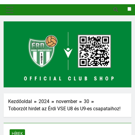
MENÜ
Kezdőoldal
2024
november
30
Toborzót hirdet az Érdi VSE U8 és U9-es csapataihoz!
HÍREK