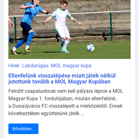
Hírek
Labdarúgás
MOL magyar kupa
Ellenfelünk visszalépése miatt játék nélkül
jutottunk tovább a MOL Magyar Kupában
Felnőtt csapatunknak nem kell pályára lépnie a MOL
Magyar Kupa 1. fordulójában, miután ellenfelünk,
a Dunaújváros FC visszalépett a mérkőzéstől. Ennek
következtében együttesünk játék ...
Bővebben…