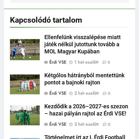
Kapcsolódó tartalom
Ellenfelünk visszalépése miatt
játék nélkül jutottunk tovább a
MOL Magyar Kupában
Érdi VSE
1 hét ezelőtt
0
Kétgólos hátrányból mentettünk
pontot a bajnoki rajton
Érdi VSE
2 hét ezelőtt
0
Kezdődik a 2026–2027-es szezon
– hazai pályán rajtol az Érdi VSE!
Érdi VSE
2 hét ezelőtt
0
Történelmet írt az I. Érdi Football