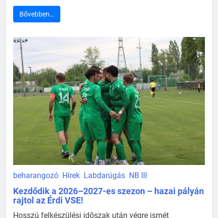
Bővebben…
beharangozó
Hírek
Labdarúgás
NB III
Kezdődik a 2026–2027-es szezon – hazai pályán
rajtol az Érdi VSE!
Hosszú felkészülési időszak után végre ismét