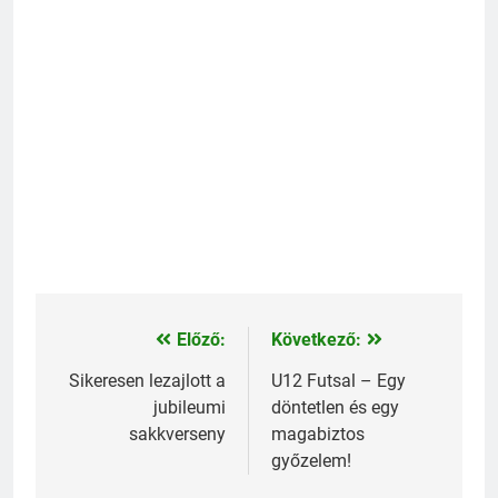
Előző:
Következő:
Bejegyzés
navigáció
Sikeresen lezajlott a
U12 Futsal – Egy
jubileumi
döntetlen és egy
sakkverseny
magabiztos
győzelem!