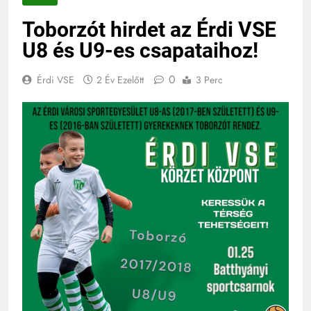
Toborzót hirdet az Érdi VSE
U8 és U9-es csapataihoz!
0
Érdi VSE
2 Év Ezelőtt
3 Perc