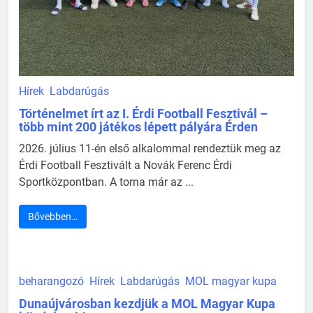
Hírek
Labdarúgás
Történelmet írt az I. Érdi Football Fesztivál –
több mint 200 játékos lépett pályára Érden
2026. július 11-én első alkalommal rendeztük meg az
Érdi Football Fesztivált a Novák Ferenc Érdi
Sportközpontban. A torna már az ...
Bővebben…
beharangozó
Hírek
Labdarúgás
MOL magyar kupa
Dunaújvárosban kezdjük a MOL Magyar Kupa