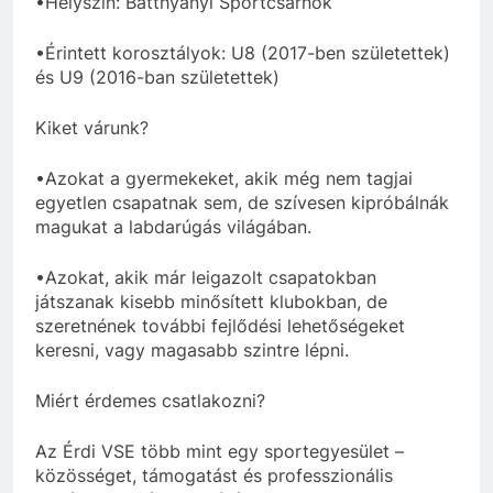
•Helyszín: Batthyányi Sportcsarnok
•Érintett korosztályok: U8 (2017-ben születettek)
és U9 (2016-ban születettek)
Kiket várunk?
•Azokat a gyermekeket, akik még nem tagjai
egyetlen csapatnak sem, de szívesen kipróbálnák
magukat a labdarúgás világában.
•Azokat, akik már leigazolt csapatokban
játszanak kisebb minősített klubokban, de
szeretnének további fejlődési lehetőségeket
keresni, vagy magasabb szintre lépni.
Miért érdemes csatlakozni?
Az Érdi VSE több mint egy sportegyesület –
közösséget, támogatást és professzionális