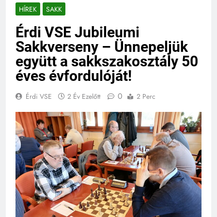
HÍREK
SAKK
Érdi VSE Jubileumi
Sakkverseny – Ünnepeljük
együtt a sakkszakosztály 50
éves évfordulóját!
0
Érdi VSE
2 Év Ezelőtt
2 Perc