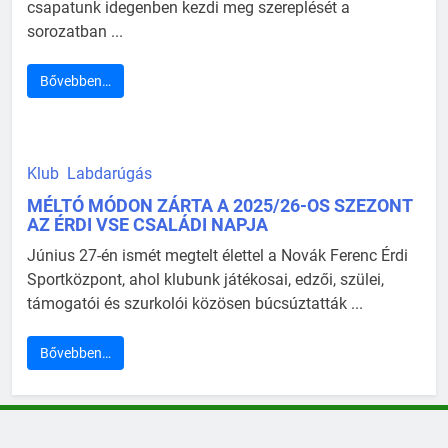
csapatunk idegenben kezdi meg szereplését a
sorozatban ...
Bővebben…
Klub
Labdarúgás
MÉLTÓ MÓDON ZÁRTA A 2025/26-OS SZEZONT
AZ ÉRDI VSE CSALÁDI NAPJA
Június 27-én ismét megtelt élettel a Novák Ferenc Érdi
Sportközpont, ahol klubunk játékosai, edzői, szülei,
támogatói és szurkolói közösen búcsúztatták ...
Bővebben…