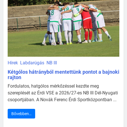
Hírek
Labdarúgás
NB III
Kétgólos hátrányból mentettünk pontot a bajnoki
rajton
Fordulatos, hatgólos mérkőzéssel kezdte meg
szereplését az Érdi VSE a 2026/27-es NB III Dél-Nyugati
csoportjában. A Novák Ferenc Érdi Sportközpontban ...
Bővebben…