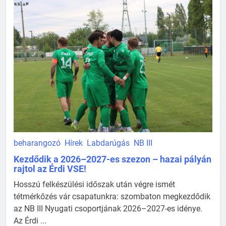
beharangozó
Hírek
Labdarúgás
NB III
Kezdődik a 2026–2027-es szezon – hazai pályán
rajtol az Érdi VSE!
Hosszú felkészülési időszak után végre ismét
tétmérkőzés vár csapatunkra: szombaton megkezdődik
az NB III Nyugati csoportjának 2026–2027-es idénye.
Az Érdi ...