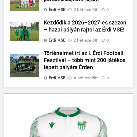
Érdi VSE
2 hét ezelőtt
0
Kezdődik a 2026–2027-es szezon
– hazai pályán rajtol az Érdi VSE!
Érdi VSE
2 hét ezelőtt
0
Történelmet írt az I. Érdi Football
Fesztivál – több mint 200 játékos
lépett pályára Érden
Érdi VSE
4 hét ezelőtt
0