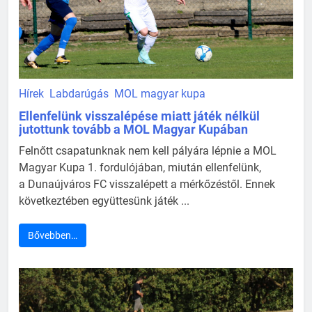
Hírek
Labdarúgás
MOL magyar kupa
Ellenfelünk visszalépése miatt játék nélkül
jutottunk tovább a MOL Magyar Kupában
Felnőtt csapatunknak nem kell pályára lépnie a MOL
Magyar Kupa 1. fordulójában, miután ellenfelünk,
a Dunaújváros FC visszalépett a mérkőzéstől. Ennek
következtében együttesünk játék ...
Bővebben…