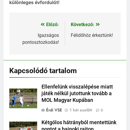
különleges évfordulót!
Előző:
Következő:
Bejegyzés
navigáció
Igazságos
Félidőhöz érkeztünk!
pontosztozkodás!
Kapcsolódó tartalom
Ellenfelünk visszalépése miatt
játék nélkül jutottunk tovább a
MOL Magyar Kupában
Érdi VSE
1 hét ezelőtt
0
Kétgólos hátrányból mentettünk
pontot a bajnoki rajton