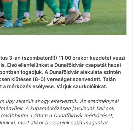
tus 3-án (szombaton!!!) 11:00 órakor kezdetét veszi
. Első ellenfelünket a Dunaföldvár csapatát hazai
ontban fogadjuk. A Dunaföldvár alakulata szintén
csen kiütéses (8-0) vereséget szenvedett. Talán
at a mérkőzés esélyese. Várjuk szurkolóinkat.
m úgy sikerült ahogy elterveztük. Az eredménynél
ítményünk. A kupamérkőzésen javulnunk kell sok
továbbjutni. Láttam a Dunaföldvár mérkőzését,
unk ki, mert akkor becsapjuk saját magunkat.