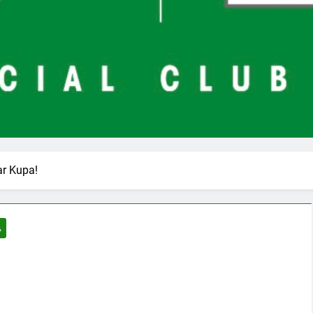
r Kupa!
A