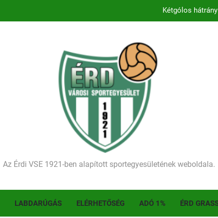
Kétgólos hátrány
Kezdődik a 2026–2027-es sze
Történelmet írt az I. Érdi Football Fesztivál – tö
Ellenfelünk visszalépése miatt játék nélkül
Kétgólos hátrány
Kezdődik a 2026–2027-es sze
Történelmet írt az I. Érdi Football Fesztivál – tö
Az Érdi VSE 1921-ben alapított sportegyesületének weboldala.
LABDARÚGÁS
ELÉRHETŐSÉG
ADÓ 1%
ÉRD GRAS