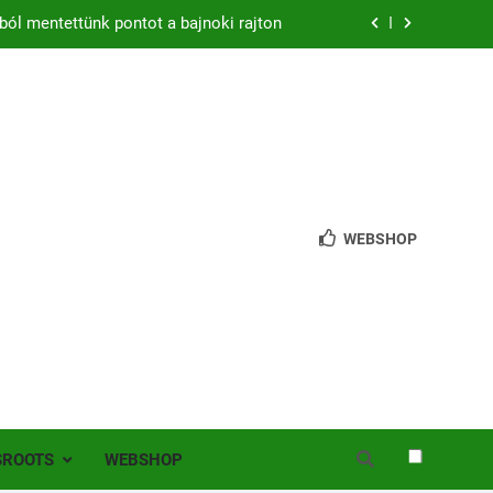
ból mentettünk pontot a bajnoki rajton
zon – hazai pályán rajtol az Érdi VSE!
bb mint 200 játékos lépett pályára Érden
 jutottunk tovább a MOL Magyar Kupában
ból mentettünk pontot a bajnoki rajton
WEBSHOP
zon – hazai pályán rajtol az Érdi VSE!
bb mint 200 játékos lépett pályára Érden
SROOTS
WEBSHOP