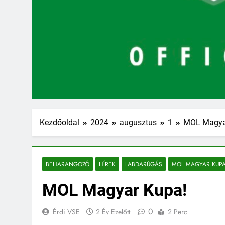
Kezdőoldal
2024
augusztus
1
MOL Magya
BEHARANGOZÓ
HÍREK
LABDARÚGÁS
MOL MAGYAR KUP
MOL Magyar Kupa!
0
Érdi VSE
2 Év Ezelőtt
2 Perc