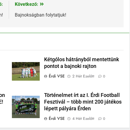
ő:
Következő:
n!
Bajnokságban folytatjuk!
Kétgólos hátrányból mentettünk
pontot a bajnoki rajton
Érdi VSE
2 Hét Ezelőtt
0
on
Történelmet írt az I. Érdi Football
E!
Fesztivál – több mint 200 játékos
lépett pályára Érden
Érdi VSE
4 Hét Ezelőtt
0