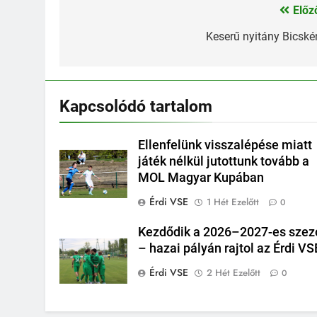
Előz
Bejegyzés
navigáció
Keserű nyitány Bicské
Kapcsolódó tartalom
Ellenfelünk visszalépése miatt
játék nélkül jutottunk tovább a
MOL Magyar Kupában
Érdi VSE
1 Hét Ezelőtt
0
Kezdődik a 2026–2027-es szez
– hazai pályán rajtol az Érdi VS
Érdi VSE
2 Hét Ezelőtt
0