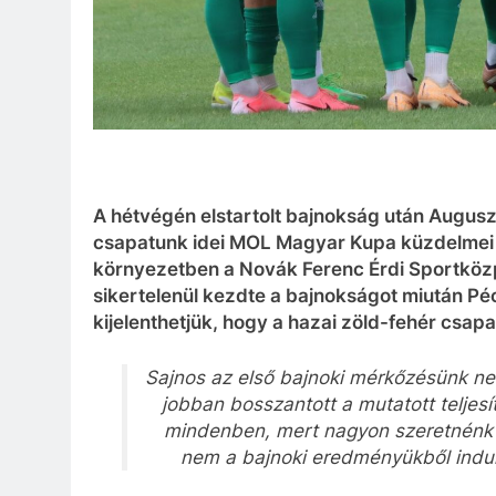
A hétvégén elstartolt bajnokság után Augusz
csapatunk idei MOL Magyar Kupa küzdelmei is
környezetben a Novák Ferenc Érdi Sportközp
sikertelenül kezdte a bajnokságot miután Pé
kijelenthetjük, hogy a hazai zöld-fehér csap
Sajnos az első bajnoki mérkőzésünk ne
jobban bosszantott a mutatott teljes
mindenben, mert nagyon szeretnénk 
nem a bajnoki eredményükből indul