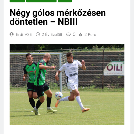
Négy gólos mérkőzésen
döntetlen – NBIII
0
Érdi VSE
2 Év Ezelőtt
2 Perc