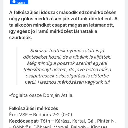
Share
A felkészülési időszak második edzőmérkőzésén
négy gólos mérkőzésen játszottunk döntetlent. A
találkozón mindkét csapat magasan letámadott,
így egész jó iramú mérkőzést láthattak a
szurkolók.
Sokszor tudtunk nyomás alatt is jó
döntéseket hozni, de a hibáink is kijöttek.
Még mindig a posztok szerinti egyéni
teljesítményt nézem, de jövő héten már a
csapatrészek csiszolgatása is előtérbe
kerül. Hasznos mérkőzésen vagyunk túl
-foglalta össze Domján Attila.
Felkészülési mérkőzés
Érdi VSE – Budaörs 2-2 (0-0)
Kezdőcsapat
: Tóth – Kárász, Kertai, Gál, Pintér N.
– Göblyös, Döbrégi, Morvai, Balogh – Kincses,