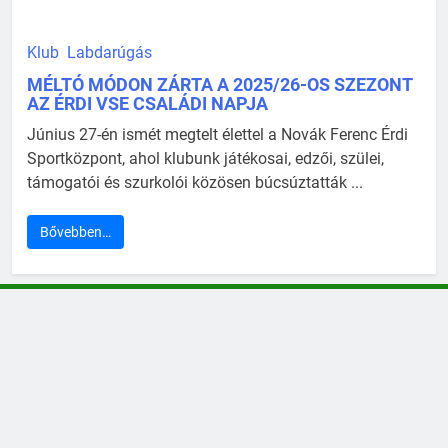
Klub
Labdarúgás
MÉLTÓ MÓDON ZÁRTA A 2025/26-OS SZEZONT
AZ ÉRDI VSE CSALÁDI NAPJA
Június 27-én ismét megtelt élettel a Novák Ferenc Érdi
Sportközpont, ahol klubunk játékosai, edzői, szülei,
támogatói és szurkolói közösen búcsúztatták ...
Bővebben…