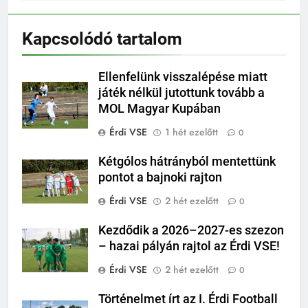
Kapcsolódó tartalom
Ellenfelünk visszalépése miatt
játék nélkül jutottunk tovább a
MOL Magyar Kupában
Érdi VSE
1 hét ezelőtt
0
Kétgólos hátrányból mentettünk
pontot a bajnoki rajton
Érdi VSE
2 hét ezelőtt
0
Kezdődik a 2026–2027-es szezon
– hazai pályán rajtol az Érdi VSE!
Érdi VSE
2 hét ezelőtt
0
Történelmet írt az I. Érdi Football