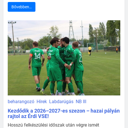
Bővebben…
beharangozó
Hírek
Labdarúgás
NB III
Kezdődik a 2026–2027-es szezon – hazai pályán
rajtol az Érdi VSE!
Hosszú felkészülési időszak után végre ismét