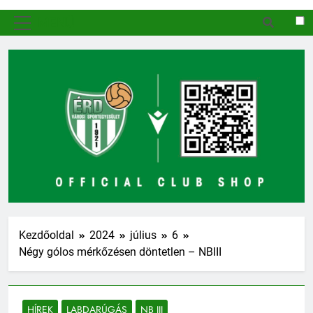
MENÜ
Kezdőoldal
2024
július
6
Négy gólos mérkőzésen döntetlen – NBIII
HÍREK
LABDARÚGÁS
NB III