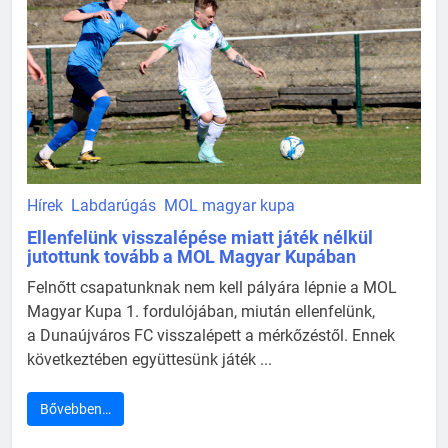
Hírek
Labdarúgás
MOL magyar kupa
Ellenfelünk visszalépése miatt játék nélkül
jutottunk tovább a MOL Magyar Kupában
Felnőtt csapatunknak nem kell pályára lépnie a MOL
Magyar Kupa 1. fordulójában, miután ellenfelünk,
a Dunaújváros FC visszalépett a mérkőzéstől. Ennek
következtében együttesünk játék ...
Bővebben…