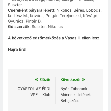
Suszter
Csereként pályára lépett:
Nikolics, Béres, Loboda,
Kertész M., Kovács, Polgár, Terejánszki, Kővágó,
Gyurácz, Pintér D.
Gólszerzők
: Suszter, Nikolics
A következő edzőmérkőzés a Vasas II. ellen lesz.
Hajrá Érd!
Előző:
Következő:
Bejegyzés
navigáció
GYÁSZOL AZ ÉRDI
Nyári Táborunk
VSE – Klub
Második Hetének
Befejezése