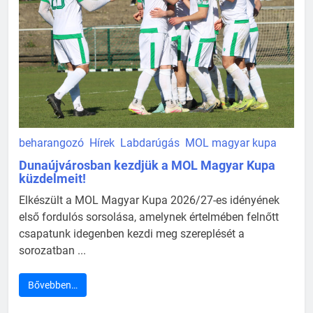
beharangozó
Hírek
Labdarúgás
MOL magyar kupa
Dunaújvárosban kezdjük a MOL Magyar Kupa
küzdelmeit!
Elkészült a MOL Magyar Kupa 2026/27-es idényének
első fordulós sorsolása, amelynek értelmében felnőtt
csapatunk idegenben kezdi meg szereplését a
sorozatban ...
Bővebben…