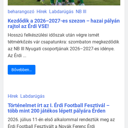
beharangozó
Hírek
Labdarúgás
NB III
Kezdődik a 2026–2027-es szezon – hazai pályán
rajtol az Érdi VSE!
Hosszú felkészülési időszak után végre ismét
tétmérkőzés vár csapatunkra: szombaton megkezdődik
az NB III Nyugati csoportjának 2026–2027-es idénye.
Az Érdi ...
Bővebben…
Hírek
Labdarúgás
Történelmet írt az I. Érdi Football Fesztivál –
több mint 200 játékos lépett pályára Érden
2026. július 11-én első alkalommal rendeztük meg az
Érdi Football Fesztivált a Novák Ferenc Érdi