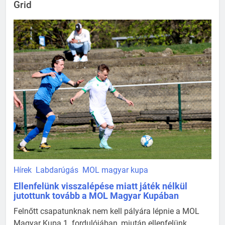
Grid
Hírek
Labdarúgás
MOL magyar kupa
Ellenfelünk visszalépése miatt játék nélkül
jutottunk tovább a MOL Magyar Kupában
Felnőtt csapatunknak nem kell pályára lépnie a MOL
Magyar Kupa 1. fordulójában, miután ellenfelünk,