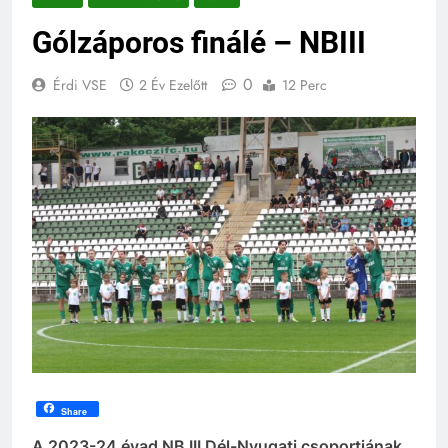
Gólzáporos finálé – NBIII
0
Érdi VSE
2 Év Ezelőtt
12 Perc
Share
A 2023-24 évad NB III Dél-Nyugati csoportjának