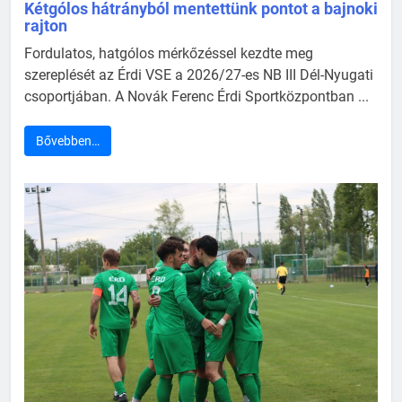
Kétgólos hátrányból mentettünk pontot a bajnoki
rajton
Fordulatos, hatgólos mérkőzéssel kezdte meg
szereplését az Érdi VSE a 2026/27-es NB III Dél-Nyugati
csoportjában. A Novák Ferenc Érdi Sportközpontban ...
Bővebben…