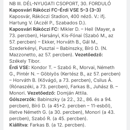
NB III. DÉL-NYUGATI CSOPORT, 30. FORDULÓ
Kaposvári Rákóczi FC–Érdi VSE 5–3 (3–3)
Kaposvár, Rákóczi Stadion, 400 néző. V.: ifj.
Hartung V. (Aczél P., Szabados D.).
Kaposvári Rákóczi FC:
Mikler D. – Heil (Mayer, a
73. percben), Harsányi, Kis-Fónai (Szabó M., az
57. percben) – Ekker, Horváth B., Gál M.,
Szederkényi, Pusztai – Babinszky, Bíró D. (N.
Mazzonetto, az 57. percben).
Vezetőedző:
Székely Tibor.
Érdi VSE:
Kondor T. – Szabó R., Morvai, Németh
G., Pintér N. – Göblyös (Kertész B., az 57. percben)
– Horváth B. (Kővágó, a 73. percben), Csilus Á.
(Rónaszéki, a 73. percben), Farkas B., Juhász B. –
Monori.
Vezetőedző:
Domján Attila.
Gólszerzők:
Babinszky (a 22., 32., 86. és a 94.
percben), Bíró D. (a 45+2. percben – 11-esből),
illetve Németh G. (a 30. percben), Monori (a 43.
percben), Szabó R. (a 45. percben).
Kiállítva:
Farkas B. (a 12. percben).