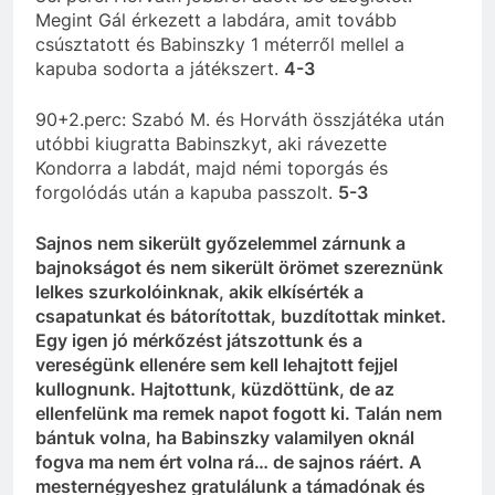
Megint Gál érkezett a labdára, amit tovább
csúsztatott és Babinszky 1 méterről mellel a
kapuba sodorta a játékszert.
4-3
90+2.perc: Szabó M. és Horváth összjátéka után
utóbbi kiugratta Babinszkyt, aki rávezette
Kondorra a labdát, majd némi toporgás és
forgolódás után a kapuba passzolt.
5-3
Sajnos nem sikerült győzelemmel zárnunk a
bajnokságot és nem sikerült örömet szereznünk
lelkes szurkolóinknak, akik elkísérték a
csapatunkat és bátorítottak, buzdítottak minket.
Egy igen jó mérkőzést játszottunk és a
vereségünk ellenére sem kell lehajtott fejjel
kullognunk. Hajtottunk, küzdöttünk, de az
ellenfelünk ma remek napot fogott ki. Talán nem
bántuk volna, ha Babinszky valamilyen oknál
fogva ma nem ért volna rá… de sajnos ráért. A
mesternégyeshez gratulálunk a támadónak és