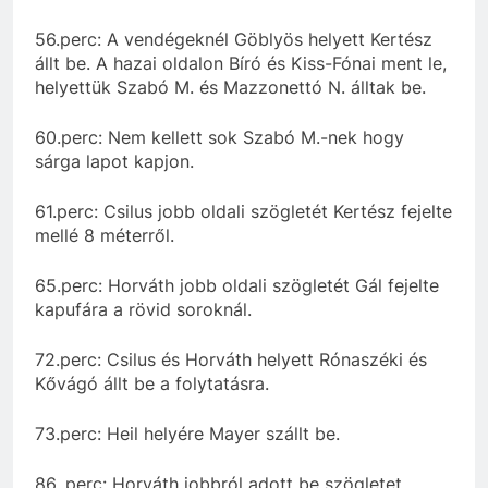
56.perc: A vendégeknél Göblyös helyett Kertész
állt be. A hazai oldalon Bíró és Kiss-Fónai ment le,
helyettük Szabó M. és Mazzonettó N. álltak be.
60.perc: Nem kellett sok Szabó M.-nek hogy
sárga lapot kapjon.
61.perc: Csilus jobb oldali szögletét Kertész fejelte
mellé 8 méterről.
65.perc: Horváth jobb oldali szögletét Gál fejelte
kapufára a rövid soroknál.
72.perc: Csilus és Horváth helyett Rónaszéki és
Kővágó állt be a folytatásra.
73.perc: Heil helyére Mayer szállt be.
86. perc: Horváth jobbról adott be szögletet.