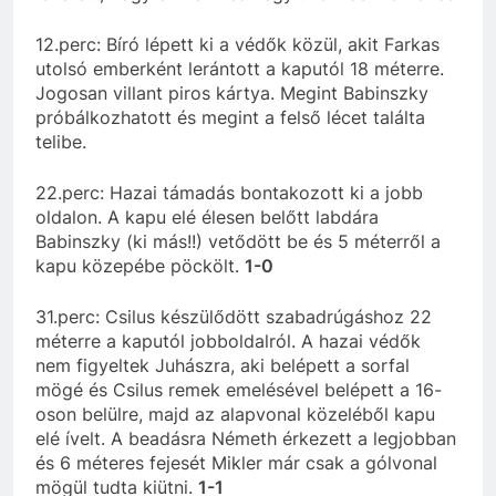
12.perc: Bíró lépett ki a védők közül, akit Farkas
utolsó emberként lerántott a kaputól 18 méterre.
Jogosan villant piros kártya. Megint Babinszky
próbálkozhatott és megint a felső lécet találta
telibe.
22.perc: Hazai támadás bontakozott ki a jobb
oldalon. A kapu elé élesen belőtt labdára
Babinszky (ki más!!) vetődött be és 5 méterről a
kapu közepébe pöckölt.
1-0
31.perc: Csilus készülődött szabadrúgáshoz 22
méterre a kaputól jobboldalról. A hazai védők
nem figyeltek Juhászra, aki belépett a sorfal
mögé és Csilus remek emelésével belépett a 16-
oson belülre, majd az alapvonal közeléből kapu
elé ívelt. A beadásra Németh érkezett a legjobban
és 6 méteres fejesét Mikler már csak a gólvonal
mögül tudta kiütni.
1-1