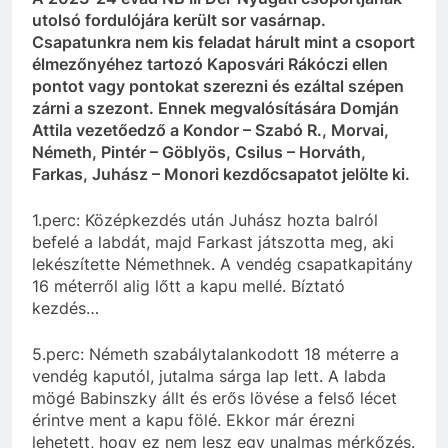
utolsó fordulójára került sor vasárnap.
Csapatunkra nem kis feladat hárult mint a csoport
élmezőnyéhez tartozó Kaposvári Rákóczi ellen
pontot vagy pontokat szerezni és ezáltal szépen
zárni a szezont. Ennek megvalósítására Domján
Attila vezetőedző a Kondor – Szabó R., Morvai,
Németh, Pintér – Göblyös, Csilus – Horváth,
Farkas, Juhász – Monori kezdőcsapatot jelölte ki.
1.perc: Középkezdés után Juhász hozta balról
befelé a labdát, majd Farkast játszotta meg, aki
lekészítette Némethnek. A vendég csapatkapitány
16 méterről alig lőtt a kapu mellé. Bíztató
kezdés…
5.perc: Németh szabálytalankodott 18 méterre a
vendég kaputól, jutalma sárga lap lett. A labda
mögé Babinszky állt és erős lövése a felső lécet
érintve ment a kapu fölé. Ekkor már érezni
lehetett, hogy ez nem lesz egy unalmas mérkőzés.