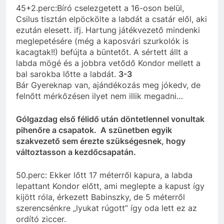
45+2.perc:Bíró cselezgetett a 16-oson belül,
Csilus tisztán elpöckölte a labdát a csatár elől, aki
ezután elesett. ifj. Hartung játékvezető mindenki
meglepetésére (még a kaposvári szurkolók is
kacagtak!!) befújta a büntetőt. A sértett állt a
labda mögé és a jobbra vetődő Kondor mellett a
bal sarokba lőtte a labdát.
3-3
Bár Gyereknap van, ajándékozás meg jókedv, de
felnőtt mérkőzésen ilyet nem illik megadni…
Gólgazdag első félidő után döntetlennel vonultak
pihenőre a csapatok. A szünetben egyik
szakvezető sem érezte szükségesnek, hogy
változtasson a kezdőcsapatán.
50.perc: Ekker lőtt 17 méterről kapura, a labda
lepattant Kondor előtt, ami meglepte a kapust így
kijött róla, érkezett Babinszky, de 5 méterről
szerencsénkre „lyukat rúgott” így oda lett ez az
ordító ziccer.