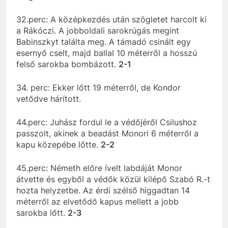
32.perc: A középkezdés után szögletet harcolt ki
a Rákóczi. A jobboldali sarokrúgás megint
Babinszkyt találta meg. A támadó csinált egy
esernyő cselt, majd ballal 10 méterről a hosszú
felső sarokba bombázott.
2-1
34. perc: Ekker lőtt 19 méterről, de Kondor
vetődve hárított.
44.perc: Juhász fordul le a védőjéről Csilushoz
passzolt, akinek a beadást Monori 6 méterről a
kapu közepébe lőtte.
2-2
45.perc: Németh előre ívelt labdáját Monor
átvette és egyből a védők közül kilépő Szabó R.-t
hozta helyzetbe. Az érdi szélső higgadtan 14
méterről az elvetődő kapus mellett a jobb
sarokba lőtt.
2-3