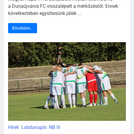
a Dunaújváros FC visszalépett a mérkőzéstől. Ennek
következtében együttesünk játék ...
Bővebben…
Hírek
Labdarúgás
NB III