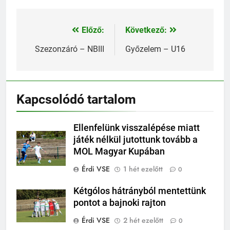
Előző:
Következő:
Bejegyzés
navigáció
Szezonzáró – NBIII
Győzelem – U16
Kapcsolódó tartalom
Ellenfelünk visszalépése miatt
játék nélkül jutottunk tovább a
MOL Magyar Kupában
Érdi VSE
1 hét ezelőtt
0
Kétgólos hátrányból mentettünk
pontot a bajnoki rajton
Érdi VSE
2 hét ezelőtt
0