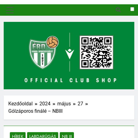
MENÜ
Kezdőoldal
2024
május
27
Gólzáporos finálé – NBIII
HÍREK
LABDARÚGÁS
NB III