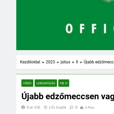
Kezdőoldal
2023
július
9
Újabb edzőmeccs
HÍREK
LABDARÚGÁS
NB III
Újabb edzőmeccsen vagy
0
Érdi VSE
3 Év Ezelőtt
4 Perc