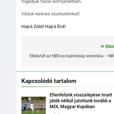
fogadjuk hazai környezetben.
Várjuk kedves szurkolóinkat!
Hajrá Zöld! Hajrá Érd!
Előz
Bejegyzés
navigáció
Elkészült az NB3-as bajnokság sorsolása – NBI
Kapcsolódó tartalom
Ellenfelünk visszalépése miatt
játék nélkül jutottunk tovább a
MOL Magyar Kupában