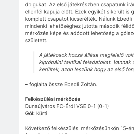
dolgukat. Az első játékrészben csapatunk irány
ellenfél kapuja előtt. Ezek egyikét sikerült is
komplett csapatot kicserélték. Nálunk Ebedli
mindenki lehetőséghez jutotta második félidőb
mérkőzés képe és adódott lehetőség a gólsz
született.
A játékosok hozzá állása megfelelő vol
kipróbálni taktikai feladatokat. Vannak
kerültek, azon leszünk hogy az első ford
– foglalta össze Ebedli Zoltán.
Felkészülési mérkőzés
Dunaújváros FC-Érdi VSE 0-1 (0-1)
Gól
: Kürti
Következő felkészülési mérkőzésünkön 15-én