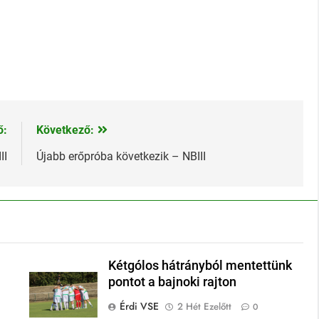
ő:
Következő:
II
Újabb erőpróba következik – NBIII
Kétgólos hátrányból mentettünk
pontot a bajnoki rajton
Érdi VSE
2 Hét Ezelőtt
0