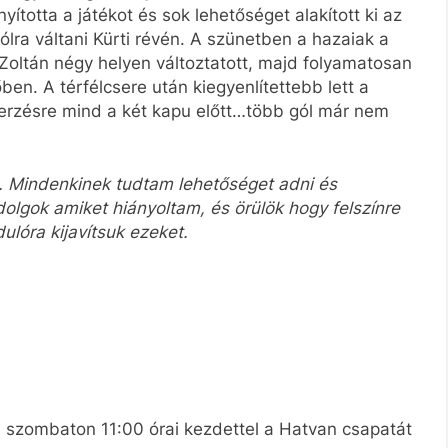
ította a játékot és sok lehetőséget alakított ki az
 gólra váltani Kürti révén. A szünetben a hazaiak a
 Zoltán négy helyen változtatott, majd folyamatosan
en. A térfélcsere után kiegyenlítettebb lett a
erzésre mind a két kapu előtt…több gól már nem
t. Mindenkinek tudtam lehetőséget adni és
 dolgok amiket hiányoltam, és örülök hogy felszínre
ulóra kijavítsuk ezeket.
 szombaton 11:00 órai kezdettel a Hatvan csapatát