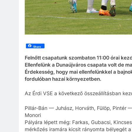
Share
Felnőtt csapatunk szombaton 11:00 órai kezde
Ellenfelünk a Dunaújváros csapata volt de m
Érdekesség, hogy mai ellenfelünkkel a bajno
fordulóban hazai környezetben.
Az Érdi VSE a következő összeállításban kez
Pillár-Bán — Juhász, Horváth, Fülöp, Pintér
Monori
Pályára lépett még: Farkas, Gubacsi, Kincses,
mérkőzés iramára kicsit rányomta bélyegét a 