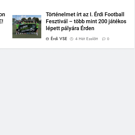
on
Történelmet írt az I. Érdi Football
E!
Fesztivál – több mint 200 játékos
lépett pályára Érden
Érdi VSE
4 Hét Ezelőtt
0