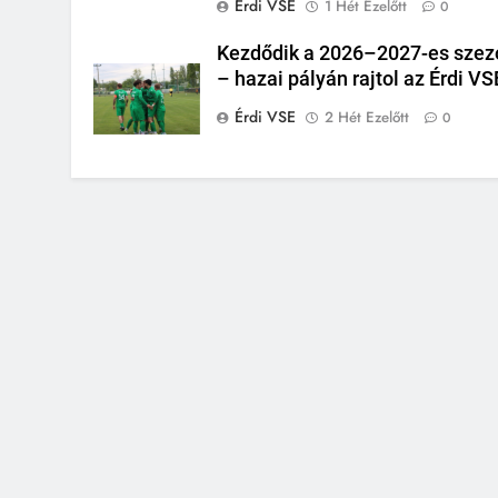
Érdi VSE
1 Hét Ezelőtt
0
Kezdődik a 2026–2027-es szez
– hazai pályán rajtol az Érdi VS
Érdi VSE
2 Hét Ezelőtt
0