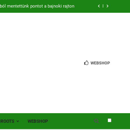
ból mentettünk pontot a bajnoki rajton
zon – hazai pályán rajtol az Érdi VSE!
bb mint 200 játékos lépett pályára Érden
 jutottunk tovább a MOL Magyar Kupában
ból mentettünk pontot a bajnoki rajton
WEBSHOP
zon – hazai pályán rajtol az Érdi VSE!
bb mint 200 játékos lépett pályára Érden
SROOTS
WEBSHOP