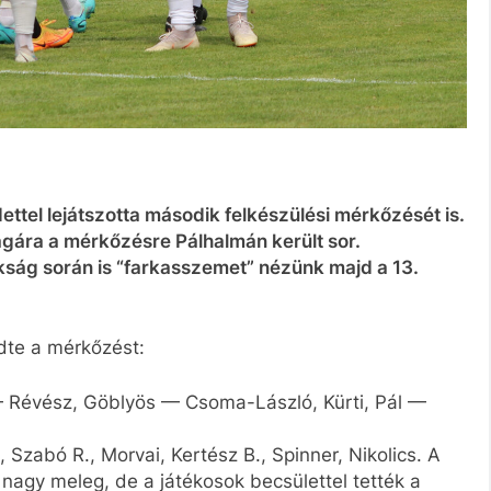
ttel lejátszotta második felkészülési mérkőzését is.
agára a mérkőzésre Pálhalmán került sor.
kság során is “farkasszemet” nézünk majd a 13.
dte a mérkőzést:
 — Révész, Göblyös — Csoma-László, Kürti, Pál —
 Szabó R., Morvai, Kertész B., Spinner, Nikolics. A
nagy meleg, de a játékosok becsülettel tették a