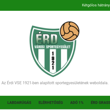
Kétgólos hátrány
Kezdődik a 2026–2027-es sze
Történelmet írt az I. Érdi Football Fesztivál – tö
Ellenfelünk visszalépése miatt játék nélkül
Kétgólos hátrány
Kezdődik a 2026–2027-es sze
Történelmet írt az I. Érdi Football Fesztivál – tö
Az Érdi VSE 1921-ben alapított sportegyesületének weboldala.
LABDARÚGÁS
ELÉRHETŐSÉG
ADÓ 1%
ÉRD GRAS