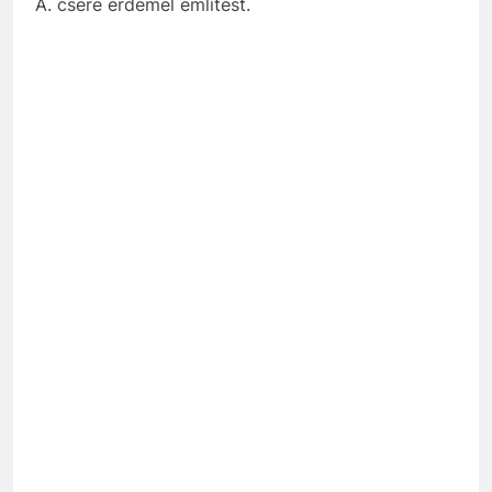
A.
csere
érdemel említést.