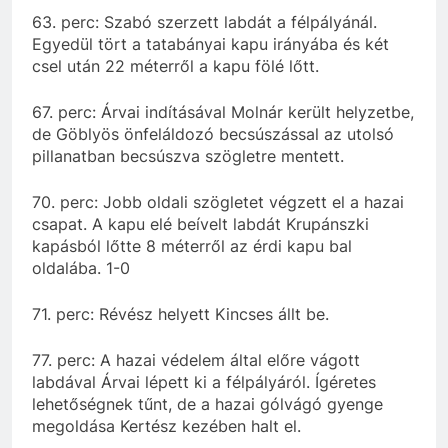
63. perc: Szabó szerzett labdát a félpályánál.
Egyedül tört a tatabányai kapu irányába és két
csel után 22 méterről a kapu fölé lőtt.
67. perc:
Árvai
indításával Molnár került helyzetbe,
de
Göblyös
önfeláldozó becsúszással az utolsó
pillanatban
becsúszva szögletre mentett.
70. perc: Jobb oldali szögletet végzett el a hazai
csapat. A kapu elé beívelt labdát
Krupánszki
kapásból
lőtte
8 méterről az érdi kapu bal
oldalába. 1-0
71. perc: Révész helyett Kincses állt be.
77. perc: A hazai védelem által előre vágott
labdával
Árvai
lépett ki a félpályáról. Ígéretes
lehetőségnek
tűnt, de a hazai gólvágó gyenge
megoldása Kertész kezében halt el.