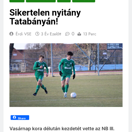
Sikertelen nyitány
Tatabányán!
0
Érdi VSE
3 Év Ezelőtt
13 Perc
Share
Vasárnap kora délután kezdetét vette az
NB
III.