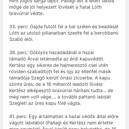
mint jogos sárga lapot.
Pallagi
állt
a letett labda
mögé de jól helyezett lövését a fiatal Lóth
bravúrral védte.
33. perc:
Gajda
futott fel a bal szélen és beadását
Lóth az utolsó pillanatban szedte fel a berobbanó
Szabó elől.
36. perc:
Göblyös
hazadádánál a hazai
támadó
Árvai
letámadta az érdi kapuvédőt.
Kertész egy sikeres
de
hajmeresztő csel után
röviden szabadított fel és így az ellenfél másik
támadója Szegő került óriási
ziccerbe
. A kapu
szinte üres, de a 16 méterről leadott lövést
Kertész elképesztő bravúrral hárítani
tudta
… de
még nem volt vége…. a tovább pattanó labdát
Szegleti az üres kapu fölé vágta.
41. perc: Egy ártalmatlan a hazai védők által előre
vágott labdából (
Pallagi
és Kertész nem értette
meg
egymást)
Árvai
került nagy helyzetbe, de 16