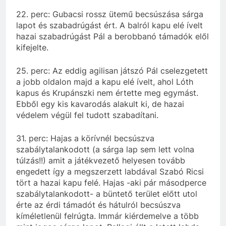
22. perc: Gubacsi rossz ütemű becsúszása sárga
lapot és szabadrúgást ért. A balról kapu elé ívelt
hazai
szabadrúgást Pál a berobbanó támadók elől
kifejelte.
25. perc: Az eddig agilisan játszó Pál cselezgetett
a jobb oldalon majd a kapu elé ívelt, ahol Lóth
kapus
és
Krupánszki
nem értette meg egymást.
Ebből egy kis kavarodás alakult ki, de hazai
védelem végül
fel
tudott szabadítani.
31. perc: Hajas a körívnél becsúszva
szabálytalankodott (a sárga lap sem lett volna
túlzás!!) amit a
játékvezető
helyesen tovább
engedett így a megszerzett labdával Szabó Ricsi
tört a hazai kapu felé. Hajas -aki pár másodperce
szabálytalankodott- a büntető terület előtt utol
érte az érdi támadót és
hátulról
becsúszva
kíméletlenül felrúgta. Immár kiérdemelve a több