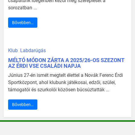
csapatunk idegenben kezdi meg szereplését a
sorozatban ...
Bővebben…
Klub
Labdarúgás
MÉLTÓ MÓDON ZÁRTA A 2025/26-OS SZEZONT
AZ ÉRDI VSE CSALÁDI NAPJA
Június 27-én ismét megtelt élettel a Novák Ferenc Érdi
Sportközpont, ahol klubunk játékosai, edzői, szülei,
támogatói és szurkolói közösen búcsúztatták ...
Bővebben…