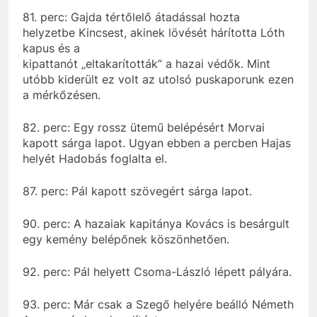
81. perc:
Gajda
tértőlelő átadással hozta
helyzetbe Kincsest, akinek lövését hárította Lóth
kapus és a
kipattanót
„eltakarították” a hazai védők. Mint
utóbb kiderült ez volt az utolsó puskaporunk ezen
a
mérkőzésen
.
82. perc: Egy rossz ütemű belépésért
Morvai
kapott sárga lapot. Ugyan ebben a percben Hajas
helyét
Hadobás
foglalta el.
87. perc: Pál kapott szövegért sárga lapot.
90. perc: A hazaiak kapitánya Kovács is besárgult
egy kemény belépőnek köszönhetően.
92. perc: Pál helyett Csoma-László lépett pályára.
93. perc: Már csak a Szegő helyére beálló Németh