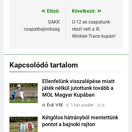
Előző:
Következő:
Bejegyzés
navigáció
SAKK
U-12 es csapatunk
csapatbajnokság
részt vett a III.
Winkler-Trans kupán!
Kapcsolódó tartalom
Ellenfelünk visszalépése miatt
játék nélkül jutottunk tovább a
MOL Magyar Kupában
Érdi VSE
1 hét ezelőtt
0
Kétgólos hátrányból mentettünk
pontot a bajnoki rajton