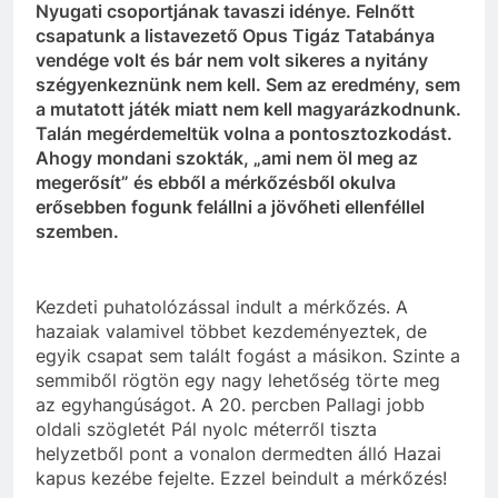
Nyugati csoportjának tavaszi idénye. Felnőtt
csapatunk
a listavezető Opus
Tigáz
Tatabánya
vendége volt és bár nem volt sikeres a nyitány
szégyenkeznünk
nem kell. Sem az eredmény, sem
a mutatott játék miatt nem kell magyarázkodnunk.
Talán megérdemeltük volna a pontosztozkodást.
Ahogy mondani szokták, „ami nem öl meg az
megerősít
” és ebből a mérkőzésből okulva
erősebben fogunk felállni a jövőheti ellenféllel
szemben.
Kezdeti puhatolózással indult a mérkőzés. A
hazaiak valamivel többet kezdeményeztek, de
egyik
csapat
sem talált fogást a másikon. Szinte a
semmiből rögtön egy nagy lehetőség törte meg
az
egyhangúságot
. A 20. percben
Pallagi
jobb
oldali szögletét Pál nyolc méterről tiszta
helyzetből pont a
vonalon
dermedten álló Hazai
kapus kezébe fejelte. Ezzel beindult a mérkőzés!