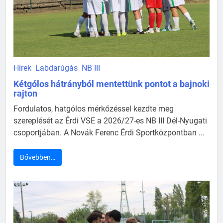
Hírek
Labdarúgás
NB III
Kétgólos hátrányból mentettünk pontot a bajnoki
rajton
Fordulatos, hatgólos mérkőzéssel kezdte meg
szereplését az Érdi VSE a 2026/27-es NB III Dél-Nyugati
csoportjában. A Novák Ferenc Érdi Sportközpontban ...
Bővebben…