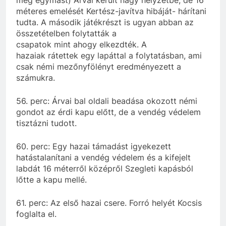
méteres emelését Kertész-javítva hibáját- hárítani
tudta
. A második játékrészt is ugyan abban az
összetételben folytatták a
csapatok
mint
ahogy
elkezdték. A
hazaiak
rátettek egy lapáttal a folytatásban, ami
csak némi mezőnyfölényt eredményezett a
számukra
.
56. perc:
Árvai
bal oldali beadása okozott némi
gondot az érdi kapu előtt, de a vendég védelem
tisztázni
tudott.
60. perc: Egy hazai támadást igyekezett
hatástalanítani a vendég védelem és a kifejelt
labdát 16
méterről
középről Szegleti kapásból
lőtte a kapu mellé.
61. perc: Az első hazai csere. Forró helyét Kocsis
foglalta el.