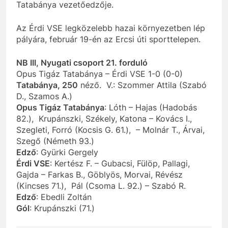
Tatabánya vezetőedzője.
Az Érdi VSE legközelebb hazai környezetben lép
pályára, február 19-én az Ercsi úti sporttelepen.
NB III, Nyugati csoport 21. forduló
Opus Tigáz Tatabánya – Érdi VSE 1-0 (0-0)
Tatabánya, 250
néző. V.: Szommer Attila (Szabó
D., Szamos A.)
Opus Tigáz Tatabánya
: Lóth – Hajas (Hadobás
82.), Krupánszki, Székely, Katona – Kovács I.,
Szegleti, Forró (Kocsis G. 61.), – Molnár T., Árvai,
Szegő (Németh 93.)
Edző
: Gyürki Gergely
Érdi VSE
: Kertész F. – Gubacsi, Fülöp, Pallagi,
Gajda – Farkas B., Göblyös, Morvai, Révész
(Kincses 71.), Pál (Csoma L. 92.) – Szabó R.
Edző
: Ebedli Zoltán
Gól
: Krupánszki (71.)