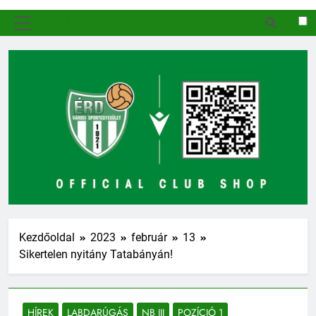
MENÜ
Kezdőoldal
2023
február
13
Sikertelen nyitány Tatabányán!
HÍREK
LABDARÚGÁS
NB III
POZÍCIÓ 1