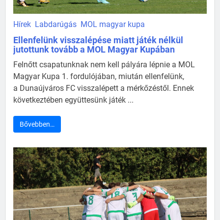
Hírek
Labdarúgás
MOL magyar kupa
Ellenfelünk visszalépése miatt játék nélkül
jutottunk tovább a MOL Magyar Kupában
Felnőtt csapatunknak nem kell pályára lépnie a MOL
Magyar Kupa 1. fordulójában, miután ellenfelünk,
a Dunaújváros FC visszalépett a mérkőzéstől. Ennek
következtében együttesünk játék ...
Bővebben…