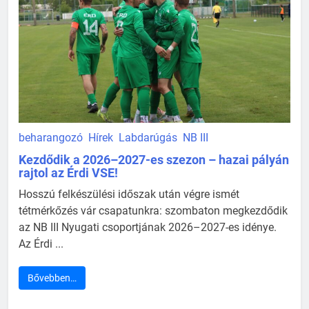
beharangozó
Hírek
Labdarúgás
NB III
Kezdődik a 2026–2027-es szezon – hazai pályán
rajtol az Érdi VSE!
Hosszú felkészülési időszak után végre ismét
tétmérkőzés vár csapatunkra: szombaton megkezdődik
az NB III Nyugati csoportjának 2026–2027-es idénye.
Az Érdi ...
Bővebben…