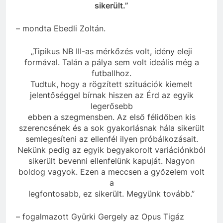
sikerült.”
– mondta Ebedli Zoltán.
„Tipikus NB III-as mérkőzés volt, idény eleji
formával. Talán a pálya sem volt ideális még a
futballhoz.
Tudtuk, hogy a rögzített szituációk kiemelt
jelentőséggel bírnak hiszen az Érd az egyik
legerősebb
ebben a szegmensben. Az első félidőben kis
szerencsének és a sok gyakorlásnak hála sikerült
semlegesíteni az ellenfél ilyen próbálkozásait.
Nekünk pedig az egyik begyakorolt variációnkból
sikerült bevenni ellenfelünk kapuját. Nagyon
boldog vagyok. Ezen a meccsen a győzelem volt
a
legfontosabb, ez sikerült. Megyünk tovább.”
– fogalmazott Gyürki Gergely az Opus Tigáz