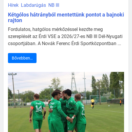
Hírek
Labdarúgás
NB III
Kétgólos hátrányból mentettünk pontot a bajnoki
rajton
Fordulatos, hatgólos mérkőzéssel kezdte meg
szereplését az Érdi VSE a 2026/27-es NB III Dél-Nyugati
csoportjában. A Novák Ferenc Érdi Sportközpontban ...
Bővebben…