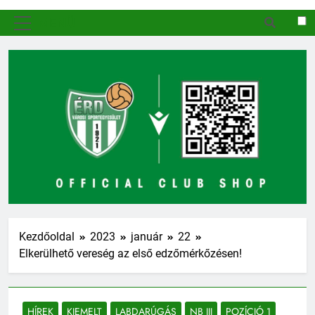
MENÜ
Kezdőoldal
2023
január
22
Elkerülhető vereség az első edzőmérkőzésen!
HÍREK
KIEMELT
LABDARÚGÁS
NB III
POZÍCIÓ 1