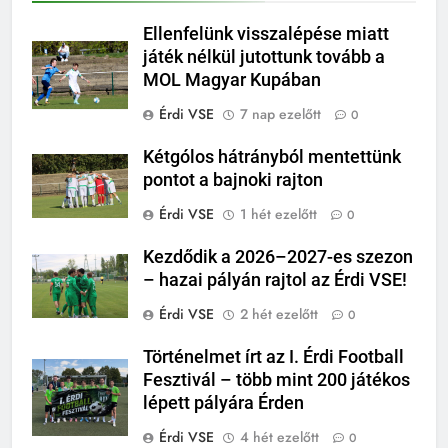
Ellenfelünk visszalépése miatt
játék nélkül jutottunk tovább a
MOL Magyar Kupában
Érdi VSE
7 nap ezelőtt
0
Kétgólos hátrányból mentettünk
pontot a bajnoki rajton
Érdi VSE
1 hét ezelőtt
0
Kezdődik a 2026–2027-es szezon
– hazai pályán rajtol az Érdi VSE!
Érdi VSE
2 hét ezelőtt
0
Történelmet írt az I. Érdi Football
Fesztivál – több mint 200 játékos
lépett pályára Érden
Érdi VSE
4 hét ezelőtt
0