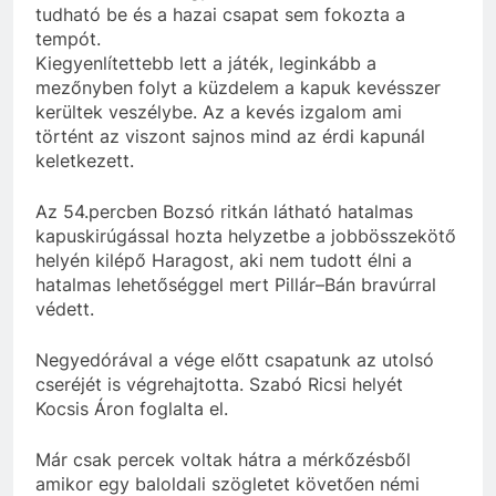
tudható be és a hazai csapat sem fokozta a
tempót.
Kiegyenlítettebb lett a játék, leginkább a
mezőnyben folyt a küzdelem a kapuk kevésszer
kerültek veszélybe. Az a kevés izgalom ami
történt az viszont sajnos mind az érdi kapunál
keletkezett.
Az 54.percben Bozsó ritkán látható hatalmas
kapuskirúgással hozta helyzetbe a jobbösszekötő
helyén kilépő Haragost, aki nem tudott élni a
hatalmas lehetőséggel mert Pillár–Bán bravúrral
védett.
Negyedórával a vége előtt csapatunk az utolsó
cseréjét is végrehajtotta. Szabó Ricsi helyét
Kocsis Áron foglalta el.
Már csak percek voltak hátra a mérkőzésből
amikor egy baloldali szögletet követően némi