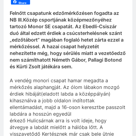
Share
Felnőtt csapatunk edzőmérkőzésen fogadta az
NB III.Közép csportjának középmezőnyéhez
tartozó Monor SE csapatát. Az Ebedli-Csiszár
duó által edzett érdiek a csúcsterhelésnek szánt
„edzőtábort” magában foglaló hetet zárta ezzel a
mérkőzéssel. A hazai csapat helyzetét
nehezítette még, hogy sérülés miatt a vezetőedző
nem számíthatott Németh Gábor, Pallagi Botond
és Kürti Zsolt játékára sem.
A vendég monori csapat hamar megadta a
mérkőzés alaphangját. Az ólom lábakon mozgó
érdiek hibáját(eladott labda a középpályán)
kihasználva a jobb oldalon indítottak
ellentámadást, majd a 16-oson keresztbe passzolt
labdára a hosszún egyedül
érkező
Hulicsárnak
arra is volt ideje, hogy
átvegye a labdát mielőtt a hálóba lőtt. A
visszavetődő Kertésznek már csak bele ütnie