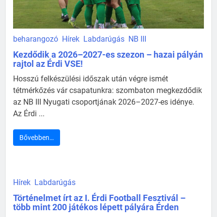
beharangozó
Hírek
Labdarúgás
NB III
Kezdődik a 2026–2027-es szezon – hazai pályán
rajtol az Érdi VSE!
Hosszú felkészülési időszak után végre ismét
tétmérkőzés vár csapatunkra: szombaton megkezdődik
az NB III Nyugati csoportjának 2026–2027-es idénye.
Az Érdi ...
Bővebben…
Hírek
Labdarúgás
Történelmet írt az I. Érdi Football Fesztivál –
több mint 200 játékos lépett pályára Érden