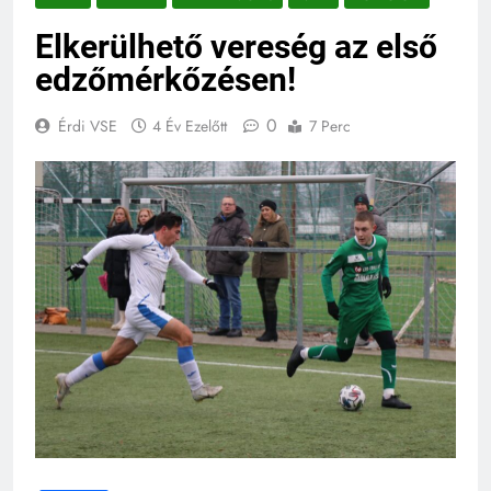
Elkerülhető vereség az első
edzőmérkőzésen!
0
Érdi VSE
4 Év Ezelőtt
7 Perc