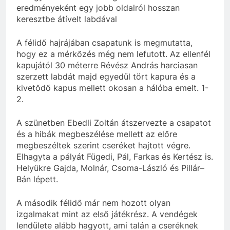
eredményeként egy jobb oldalról hosszan
keresztbe átívelt labdával
A félidő hajrájában csapatunk is megmutatta,
hogy ez a mérkőzés még nem lefutott. Az ellenfél
kapujától 30 méterre Révész András harciasan
szerzett labdát majd egyedül tört kapura és a
kivetődő kapus mellett okosan a hálóba emelt. 1-
2.
A szünetben Ebedli Zoltán átszervezte a csapatot
és a hibák megbeszélése mellett az előre
megbeszéltek szerint cseréket hajtott végre.
Elhagyta a pályát Fügedi, Pál, Farkas és Kertész is.
Helyükre Gajda, Molnár, Csoma-László és Pillár–
Bán lépett.
A második félidő már nem hozott olyan
izgalmakat mint az első játékrész. A vendégek
lendülete alább hagyott, ami talán a cseréknek