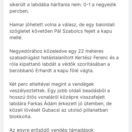
sikerült a labdába hárítania nem. 0-1 a negyedik
percben.
Hamar jöhetett volna a válasz, de egy baloldali
szögletet követően Pál Szabolcs fejelt a kapu
mellé.
Negyedórához közeledve egy 22 méteres
szabadrúgást hatástalanított Kertész Ferenc és a
róla kipattanó labdát a védők szorításában a
berobbanó
Erhardt
a kapu fölé vágta.
Két perc elteltével megint a vendégek
veszélyeztettek. Egy jobb oldali beadásból a
hosszú ötös vonaláról középre visszafejelt
labdára Farkas Ádám érkezett jó ütemben, de
közeli lövését Gubacsi az utolsó pillanatban
blokkolta.
Az egyre erősödő vendég támadások