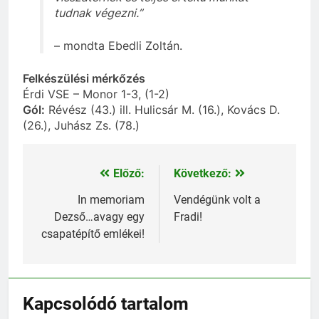
tudnak végezni.”
– mondta Ebedli Zoltán.
Felkészülési mérkőzés
Érdi VSE – Monor 1-3, (1-2)
Gól:
Révész (43.) ill. Hulicsár M. (16.), Kovács D.
(26.), Juhász Zs. (78.)
Előző:
Következő:
Bejegyzés
navigáció
In memoriam
Vendégünk volt a
Dezső…avagy egy
Fradi!
csapatépítő emlékei!
Kapcsolódó tartalom