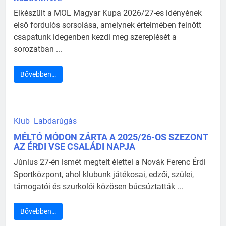
Elkészült a MOL Magyar Kupa 2026/27-es idényének
első fordulós sorsolása, amelynek értelmében felnőtt
csapatunk idegenben kezdi meg szereplését a
sorozatban ...
Bővebben…
Klub
Labdarúgás
MÉLTÓ MÓDON ZÁRTA A 2025/26-OS SZEZONT
AZ ÉRDI VSE CSALÁDI NAPJA
Június 27-én ismét megtelt élettel a Novák Ferenc Érdi
Sportközpont, ahol klubunk játékosai, edzői, szülei,
támogatói és szurkolói közösen búcsúztatták ...
Bővebben…