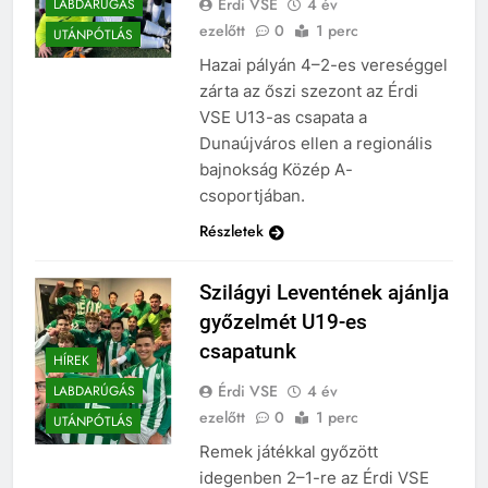
Érdi VSE
4 év
LABDARÚGÁS
ezelőtt
0
1 perc
UTÁNPÓTLÁS
Hazai pályán 4–2-es vereséggel
zárta az őszi szezont az Érdi
VSE U13-as csapata a
Dunaújváros ellen a regionális
bajnokság Közép A-
csoportjában.
Részletek
Szilágyi Leventének ajánlja
győzelmét U19-es
csapatunk
HÍREK
Érdi VSE
4 év
LABDARÚGÁS
ezelőtt
0
1 perc
UTÁNPÓTLÁS
Remek játékkal győzött
idegenben 2–1-re az Érdi VSE