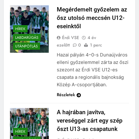
Megérdemelt győzelem az
ősz utolsó meccsén U12-
eseinktől
HÍREK
Érdi VSE
4 év
LABDARÚGÁS
ezelőtt
0
1 perc
UTÁNPÓTLÁS
Hazai pályán 4–0-s Dunaújváros
elleni győzelemmel zárta az őszi
szezont az Érdi VSE U12-es
csapata a regionális bajnokság
Közép A-csoportjában.
Részletek
A hajrában javítva,
vereséggel zárt egy szép
őszt U13-as csapatunk
HÍREK