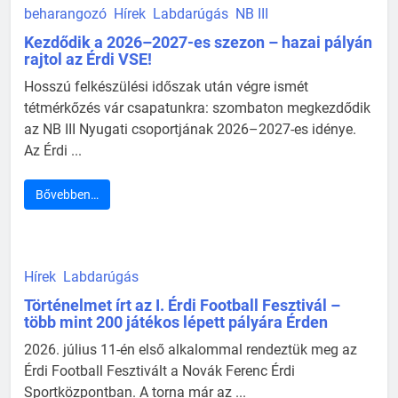
beharangozó
Hírek
Labdarúgás
NB III
Kezdődik a 2026–2027-es szezon – hazai pályán
rajtol az Érdi VSE!
Hosszú felkészülési időszak után végre ismét
tétmérkőzés vár csapatunkra: szombaton megkezdődik
az NB III Nyugati csoportjának 2026–2027-es idénye.
Az Érdi ...
Bővebben…
Hírek
Labdarúgás
Történelmet írt az I. Érdi Football Fesztivál –
több mint 200 játékos lépett pályára Érden
2026. július 11-én első alkalommal rendeztük meg az
Érdi Football Fesztivált a Novák Ferenc Érdi
Sportközpontban. A torna már az ...