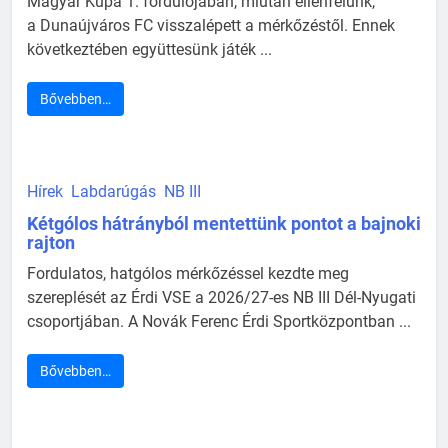
Magyar Kupa 1. fordulójában, miután ellenfelünk,
a Dunaújváros FC visszalépett a mérkőzéstől. Ennek
következtében együttesünk játék ...
Bővebben…
Hírek
Labdarúgás
NB III
Kétgólos hátrányból mentettünk pontot a bajnoki
rajton
Fordulatos, hatgólos mérkőzéssel kezdte meg
szereplését az Érdi VSE a 2026/27-es NB III Dél-Nyugati
csoportjában. A Novák Ferenc Érdi Sportközpontban ...
Bővebben…