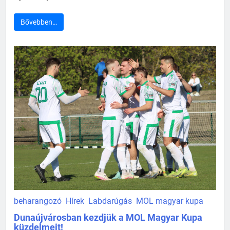
Bővebben…
beharangozó
Hírek
Labdarúgás
MOL magyar kupa
Dunaújvárosban kezdjük a MOL Magyar Kupa
küzdelmeit!