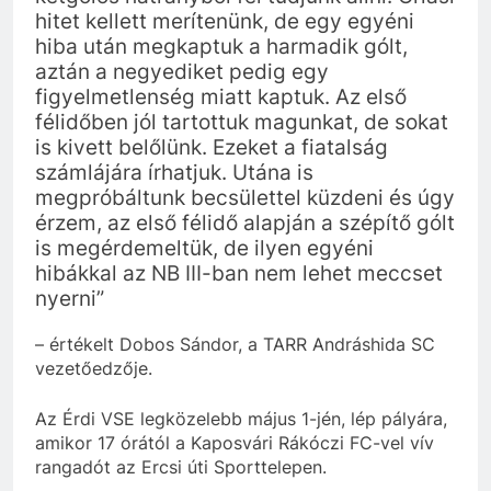
hitet kellett merítenünk, de egy egyéni
hiba után megkaptuk a harmadik gólt,
aztán a negyediket pedig egy
figyelmetlenség miatt kaptuk. Az első
félidőben jól tartottuk magunkat, de sokat
is kivett belőlünk. Ezeket a fiatalság
számlájára írhatjuk. Utána is
megpróbáltunk becsülettel küzdeni és úgy
érzem, az első félidő alapján a szépítő gólt
is megérdemeltük, de ilyen egyéni
hibákkal az NB III-ban nem lehet meccset
nyerni”
– értékelt Dobos Sándor, a TARR Andráshida SC
vezetőedzője.
Az Érdi VSE legközelebb május 1-jén, lép pályára,
amikor 17 órától a Kaposvári Rákóczi FC-vel vív
rangadót az Ercsi úti Sporttelepen.