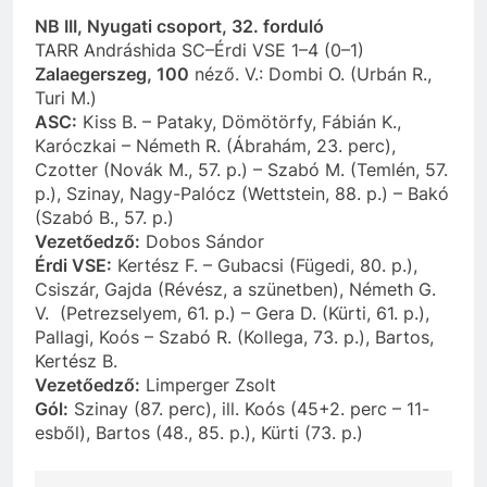
NB III, Nyugati csoport, 32. forduló
TARR Andráshida SC–Érdi VSE 1–4 (0–1)
Zalaegerszeg, 100
néző. V.: Dombi O. (Urbán R.,
Turi M.)
ASC:
Kiss B. – Pataky, Dömötörfy, Fábián K.,
Karóczkai – Németh R. (Ábrahám, 23. perc),
Czotter (Novák M., 57. p.) – Szabó M. (Temlén, 57.
p.), Szinay, Nagy-Palócz (Wettstein, 88. p.) – Bakó
(Szabó B., 57. p.)
Vezetőedző:
Dobos Sándor
Érdi VSE:
Kertész F. – Gubacsi (Fügedi, 80. p.),
Csiszár, Gajda (Révész, a szünetben), Németh G.
V. (Petrezselyem, 61. p.) – Gera D. (Kürti, 61. p.),
Pallagi, Koós – Szabó R. (Kollega, 73. p.), Bartos,
Kertész B.
Vezetőedző:
Limperger Zsolt
Gól:
Szinay (87. perc), ill. Koós (45+2. perc – 11-
esből), Bartos (48., 85. p.), Kürti (73. p.)