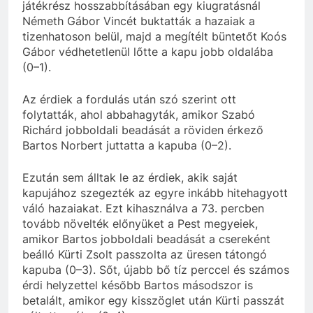
játékrész hosszabbításában egy kiugratásnál
Németh Gábor Vincét buktatták a hazaiak a
tizenhatoson belül, majd a megítélt büntetőt Koós
Gábor védhetetlenül lőtte a kapu jobb oldalába
(0–1).
Az érdiek a fordulás után szó szerint ott
folytatták, ahol abbahagyták, amikor Szabó
Richárd jobboldali beadását a röviden érkező
Bartos Norbert juttatta a kapuba (0–2).
Ezután sem álltak le az érdiek, akik saját
kapujához szegezték az egyre inkább hitehagyott
váló hazaiakat. Ezt kihasználva a 73. percben
tovább növelték előnyüket a Pest megyeiek,
amikor Bartos jobboldali beadását a csereként
beálló Kürti Zsolt passzolta az üresen tátongó
kapuba (0–3). Sőt, újabb bő tíz perccel és számos
érdi helyzettel később Bartos másodszor is
betalált, amikor egy kisszöglet után Kürti passzát