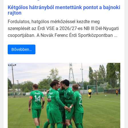
Kétgólos hátrányból mentettünk pontot a bajnoki
rajton
Fordulatos, hatgólos mérkőzéssel kezdte meg
szereplését az Érdi VSE a 2026/27-es NB III Dél-Nyugati
csoportjában. A Novák Ferenc Érdi Sportközpontban ...
Bővebben…