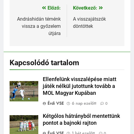
Előző:
Következő:
Bejegyzés
navigáció
Andráshidán térnénk
A visszajátszók
vissza a győzelem
döntöttek
útjára
Kapcsolódó tartalom
Ellenfelünk visszalépése miatt
játék nélkül jutottunk tovább a
MOL Magyar Kupában
Érdi VSE
6 nap ezelőtt
0
Kétgólos hátrányból mentettünk
pontot a bajnoki rajton
Érdi VSE
1 hét ezelőtt
0