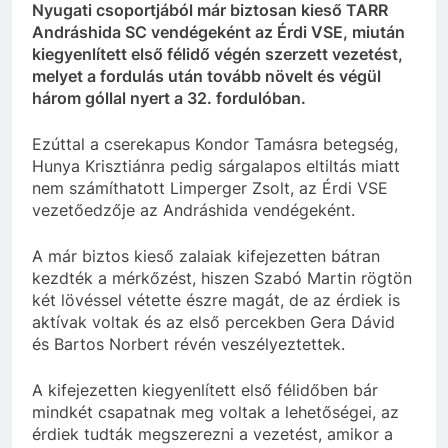
Nyugati csoportjából már biztosan kieső TARR
Andráshida SC vendégeként az Érdi VSE, miután
kiegyenlített első félidő végén szerzett vezetést,
melyet a fordulás után tovább növelt és végül
három góllal nyert a 32. fordulóban.
Ezúttal a cserekapus Kondor Tamásra betegség,
Hunya Krisztiánra pedig sárgalapos eltiltás miatt
nem számíthatott Limperger Zsolt, az Érdi VSE
vezetőedzője az Andráshida vendégeként.
A már biztos kieső zalaiak kifejezetten bátran
kezdték a mérkőzést, hiszen Szabó Martin rögtön
két lövéssel vétette észre magát, de az érdiek is
aktívak voltak és az első percekben Gera Dávid
és Bartos Norbert révén veszélyeztettek.
A kifejezetten kiegyenlített első félidőben bár
mindkét csapatnak meg voltak a lehetőségei, az
érdiek tudták megszerezni a vezetést, amikor a