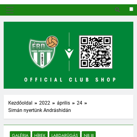
MENÜ
Kezdőoldal
2022
április
24
Simán nyertünk Andráshidán
GALÉRIA
HÍREK
LABDARÚGÁS
NB III