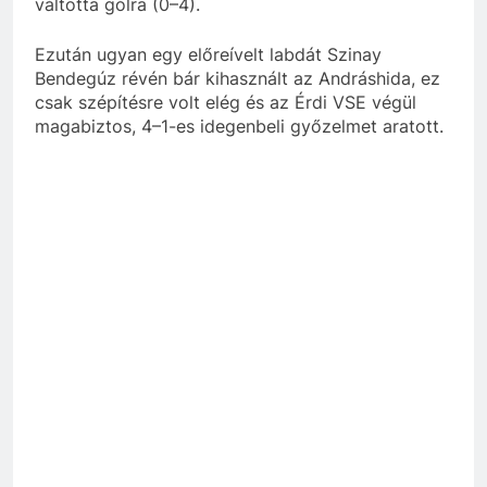
váltotta gólra (0–4).
Ezután ugyan egy előreívelt labdát Szinay
Bendegúz révén bár kihasznált az Andráshida, ez
csak szépítésre volt elég és az Érdi VSE végül
magabiztos, 4–1-es idegenbeli győzelmet aratott.