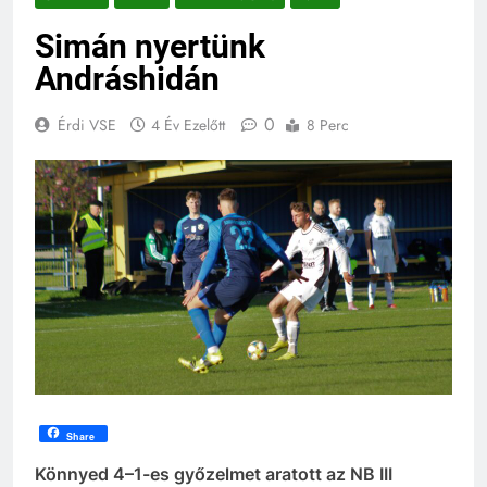
Simán nyertünk
Andráshidán
0
Érdi VSE
4 Év Ezelőtt
8 Perc
Share
Könnyed 4–1-es győzelmet aratott az NB III