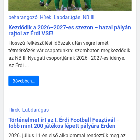
beharangozó
Hírek
Labdarúgás
NB III
Kezdődik a 2026–2027-es szezon – hazai pályán
rajtol az Érdi VSE!
Hosszú felkészülési időszak után végre ismét
tétmérkőzés vár csapatunkra: szombaton megkezdődik
az NB III Nyugati csoportjának 2026–2027-es idénye.
Az Érdi ...
Bővebben…
Hírek
Labdarúgás
Történelmet írt az I. Érdi Football Fesztivál –
több mint 200 játékos lépett pályára Érden
2026. július 11-én első alkalommal rendeztük meg az