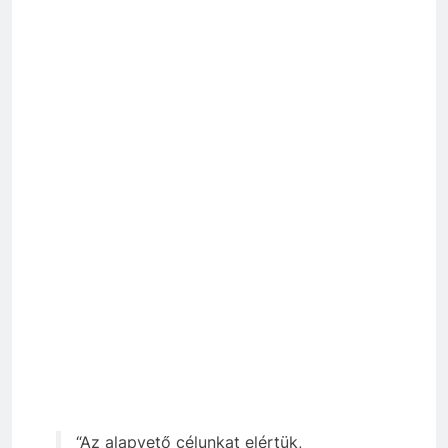
“Az alapvető célunkat elértük,