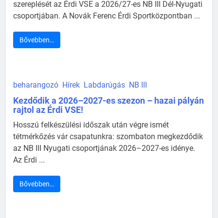
szereplését az Érdi VSE a 2026/27-es NB III Dél-Nyugati
csoportjában. A Novák Ferenc Érdi Sportközpontban ...
Bővebben…
beharangozó
Hírek
Labdarúgás
NB III
Kezdődik a 2026–2027-es szezon – hazai pályán
rajtol az Érdi VSE!
Hosszú felkészülési időszak után végre ismét
tétmérkőzés vár csapatunkra: szombaton megkezdődik
az NB III Nyugati csoportjának 2026–2027-es idénye.
Az Érdi ...
Bővebben…