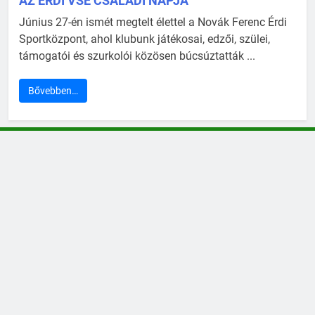
AZ ÉRDI VSE CSALÁDI NAPJA
Június 27-én ismét megtelt élettel a Novák Ferenc Érdi
Sportközpont, ahol klubunk játékosai, edzői, szülei,
támogatói és szurkolói közösen búcsúztatták ...
Bővebben…