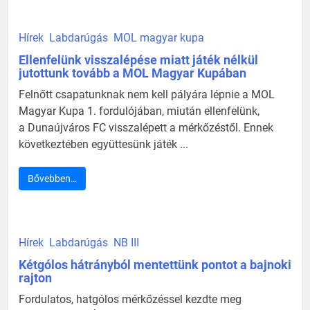
Hírek
Labdarúgás
MOL magyar kupa
Ellenfelünk visszalépése miatt játék nélkül
jutottunk tovább a MOL Magyar Kupában
Felnőtt csapatunknak nem kell pályára lépnie a MOL
Magyar Kupa 1. fordulójában, miután ellenfelünk,
a Dunaújváros FC visszalépett a mérkőzéstől. Ennek
következtében együttesünk játék ...
Bővebben…
Hírek
Labdarúgás
NB III
Kétgólos hátrányból mentettünk pontot a bajnoki
rajton
Fordulatos, hatgólos mérkőzéssel kezdte meg