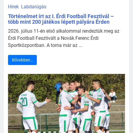
Hírek
Labdarúgás
Történelmet írt az I. Érdi Football Fesztivál –
több mint 200 játékos lépett pályára Érden
2026. július 11-én első alkalommal rendeztük meg az
Érdi Football Fesztivált a Novák Ferenc Érdi
Sportközpontban. A torna már az ...
Bővebben…