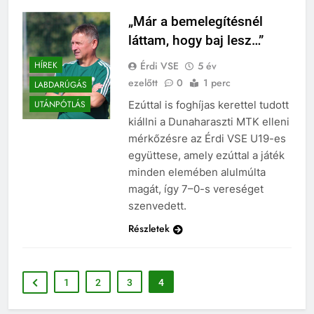
„Már a bemelegítésnél
láttam, hogy baj lesz…”
Érdi VSE
5 év
HÍREK
ezelőtt
0
1 perc
LABDARÚGÁS
Ezúttal is foghíjas kerettel tudott
UTÁNPÓTLÁS
kiállni a Dunaharaszti MTK elleni
mérkőzésre az Érdi VSE U19-es
együttese, amely ezúttal a játék
minden elemében alulmúlta
magát, így 7–0-s vereséget
szenvedett.
Részletek
1
2
3
4