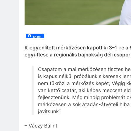
Share
Kiegyenlített mérkőzésen kapott ki 3–1-re 
együttese a regionális bajnokság déli csoport
Csapatom a mai mérkőzésen tisztes hel
is kapus nélkül próbálunk sikeresek le
nem tükrözi a mérkőzés képét, Végig kieg
van kettő csatár, aki képes meccset e
fejlesztenünk. Még mindig problémát ok
mérkőzésen a sok átadás-átvételi hiba
javítsunk”
– Váczy Bálint.