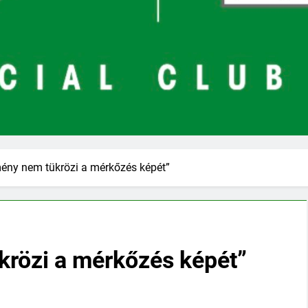
ény nem tükrözi a mérkőzés képét”
rözi a mérkőzés képét”