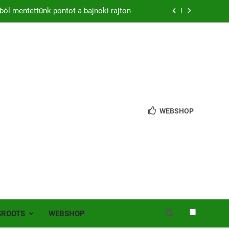
ból mentettünk pontot a bajnoki rajton
zon – hazai pályán rajtol az Érdi VSE!
bb mint 200 játékos lépett pályára Érden
 jutottunk tovább a MOL Magyar Kupában
ból mentettünk pontot a bajnoki rajton
WEBSHOP
zon – hazai pályán rajtol az Érdi VSE!
bb mint 200 játékos lépett pályára Érden
SROOTS
WEBSHOP