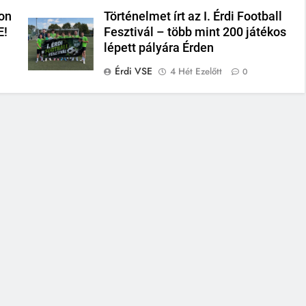
on
Történelmet írt az I. Érdi Football
E!
Fesztivál – több mint 200 játékos
lépett pályára Érden
Érdi VSE
4 Hét Ezelőtt
0