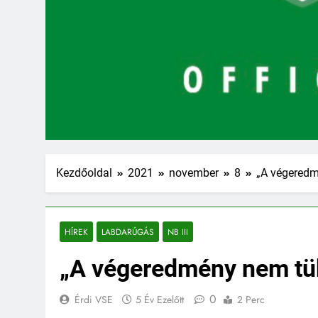
Kezdőoldal
2021
november
8
„A végeredm
HÍREK
LABDARÚGÁS
NB III
„A végeredmény nem tük
0
Érdi VSE
5 Év Ezelőtt
2 Perc