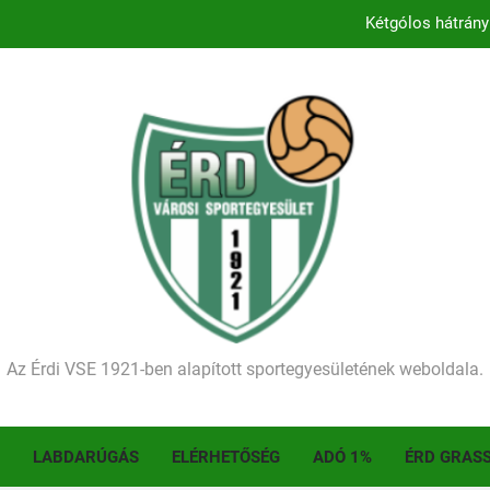
Kétgólos hátrány
Kezdődik a 2026–2027-es sze
Történelmet írt az I. Érdi Football Fesztivál – tö
Ellenfelünk visszalépése miatt játék nélkül
Kétgólos hátrány
Kezdődik a 2026–2027-es sze
Történelmet írt az I. Érdi Football Fesztivál – tö
Az Érdi VSE 1921-ben alapított sportegyesületének weboldala.
LABDARÚGÁS
ELÉRHETŐSÉG
ADÓ 1%
ÉRD GRAS