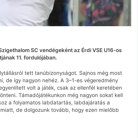
a Szigethalom SC vendégeként az Érdi VSE U16-os
jának 11. fordulójában.
ytállásról tett tanúbizonyságot. Sajnos még most
nni, de így nagyon nehéz. A 3–1-es végeredmény
yenlített volt a játék, csak az ellenfél keretében
ldönteni. Támadójátékunkon még nagyon sokat kell
oz a folyamatos labdatartás, labdajáratás a
 miatt, de dolgozunk tovább, hogy ezen mielőbb