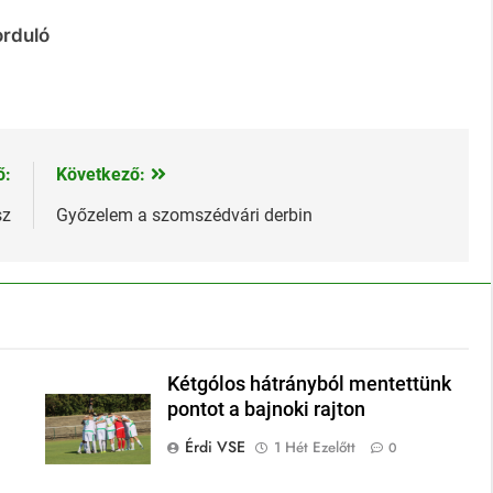
orduló
ő:
Következő:
sz
Győzelem a szomszédvári derbin
Kétgólos hátrányból mentettünk
pontot a bajnoki rajton
Érdi VSE
1 Hét Ezelőtt
0