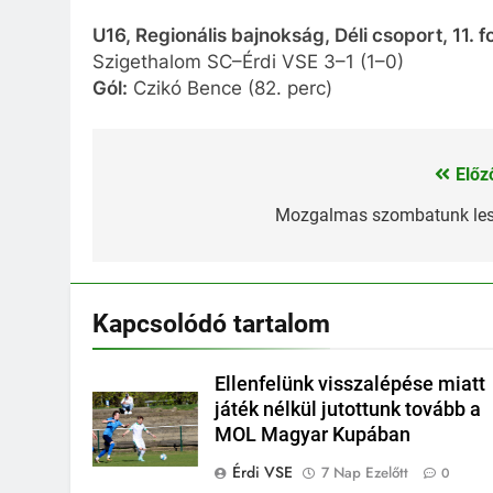
U16, Regionális bajnokság, Déli csoport, 11. f
Szigethalom SC–Érdi VSE 3–1 (1–0)
Gól:
Czikó Bence (82. perc)
Előz
Bejegyzés
navigáció
Mozgalmas szombatunk le
Kapcsolódó tartalom
Ellenfelünk visszalépése miatt
játék nélkül jutottunk tovább a
MOL Magyar Kupában
Érdi VSE
7 Nap Ezelőtt
0