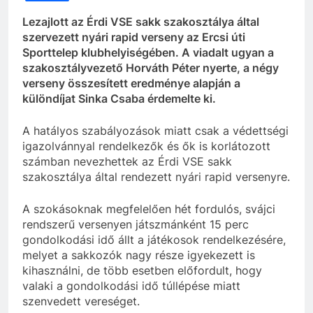
Lezajlott az Érdi VSE sakk szakosztálya által
szervezett nyári rapid verseny az Ercsi úti
Sporttelep klubhelyiségében. A viadalt ugyan a
szakosztályvezető Horváth Péter nyerte, a négy
verseny összesített eredménye alapján a
különdíjat Sinka Csaba érdemelte ki.
A hatályos szabályozások miatt csak a védettségi
igazolvánnyal rendelkezők és ők is korlátozott
számban nevezhettek az Érdi VSE sakk
szakosztálya által rendezett nyári rapid versenyre.
A szokásoknak megfelelően hét fordulós, svájci
rendszerű versenyen játszmánként 15 perc
gondolkodási idő állt a játékosok rendelkezésére,
melyet a sakkozók nagy része igyekezett is
kihasználni, de több esetben előfordult, hogy
valaki a gondolkodási idő túllépése miatt
szenvedett vereséget.