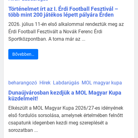
Történelmet írt az I. Érdi Football Fesztivál –
több mint 200 játékos lépett pályára Érden
2026. július 11-én első alkalommal rendeztük meg az
Érdi Football Fesztivált a Novák Ferenc Érdi
Sportközpontban. A torna már az ...
Bővebben…
beharangozó
Hírek
Labdarúgás
MOL magyar kupa
Dunaújvárosban kezdjük a MOL Magyar Kupa
küzdelmeit!
Elkészült a MOL Magyar Kupa 2026/27-es idényének
első fordulós sorsolása, amelynek értelmében felnőtt
csapatunk idegenben kezdi meg szereplését a
sorozatban ...