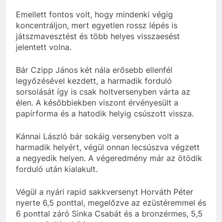
Emellett fontos volt, hogy mindenki végig
koncentráljon, mert egyetlen rossz lépés is
játszmavesztést és több helyes visszaesést
jelentett volna.
Bár Czipp János két nála erősebb ellenfél
legyőzésével kezdett, a harmadik forduló
sorsolását így is csak holtversenyben várta az
élen. A későbbiekben viszont érvényesült a
papírforma és a hatodik helyig csúszott vissza.
Kánnai László bár sokáig versenyben volt a
harmadik helyért, végül onnan lecsúszva végzett
a negyedik helyen. A végeredmény már az ötödik
forduló után kialakult.
Végül a nyári rapid sakkversenyt Horváth Péter
nyerte 6,5 ponttal, megelőzve az ezüstéremmel és
6 ponttal záró Sinka Csabát és a bronzérmes, 5,5