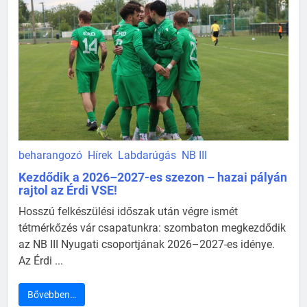
beharangozó
Hírek
Labdarúgás
NB III
Kezdődik a 2026–2027-es szezon – hazai pályán
rajtol az Érdi VSE!
Hosszú felkészülési időszak után végre ismét
tétmérkőzés vár csapatunkra: szombaton megkezdődik
az NB III Nyugati csoportjának 2026–2027-es idénye.
Az Érdi ...
Bővebben…