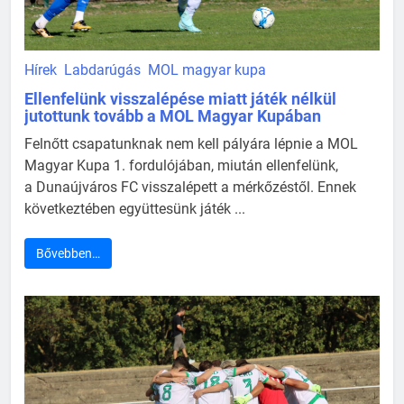
Hírek
Labdarúgás
MOL magyar kupa
Ellenfelünk visszalépése miatt játék nélkül
jutottunk tovább a MOL Magyar Kupában
Felnőtt csapatunknak nem kell pályára lépnie a MOL
Magyar Kupa 1. fordulójában, miután ellenfelünk,
a Dunaújváros FC visszalépett a mérkőzéstől. Ennek
következtében együttesünk játék ...
Bővebben…