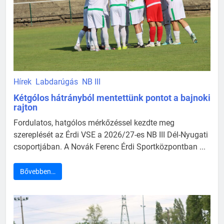
Hírek
Labdarúgás
NB III
Kétgólos hátrányból mentettünk pontot a bajnoki
rajton
Fordulatos, hatgólos mérkőzéssel kezdte meg
szereplését az Érdi VSE a 2026/27-es NB III Dél-Nyugati
csoportjában. A Novák Ferenc Érdi Sportközpontban ...
Bővebben…