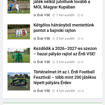
játék nélkül jutottunk tovább a
MOL Magyar Kupában
Érdi VSE
1 hét ezelőtt
0
Kétgólos hátrányból mentettünk
pontot a bajnoki rajton
Érdi VSE
2 hét ezelőtt
0
Kezdődik a 2026–2027-es szezon
– hazai pályán rajtol az Érdi VSE!
Érdi VSE
2 hét ezelőtt
0
Történelmet írt az I. Érdi Football
Fesztivál – több mint 200 játékos
lépett pályára Érden
Érdi VSE
4 hét ezelőtt
0