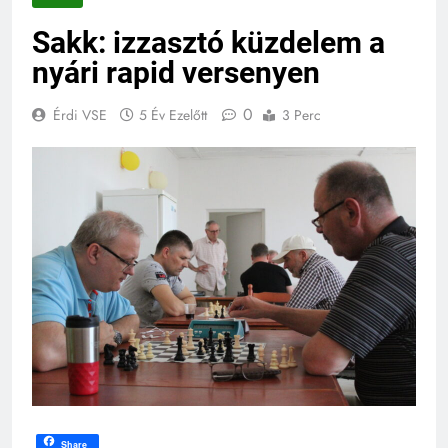
Sakk: izzasztó küzdelem a
nyári rapid versenyen
0
Érdi VSE
5 Év Ezelőtt
3 Perc
Share