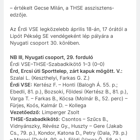
– értékelt Gecse Milán, a THSE asszisztens-
edzője.
Az Érdi VSE legközelebb április 18-án, 17 órától a
Lipót Pékség SE vendégeként lép pályára a
Nyugati csoport 30. körében.
NB III, Nyugati csoport, 29. forduló
Érdi VSE–THSE-Szabadkikötő 1–3 (0–0)
Érd, Ercsi úti Sporttelep, zárt kapuk mögött. V.:
Szalai L. (Keszthelyi, Farkas G. Z.)
Érdi VSE:
Kertész F. – Honti (Balogh Á. 55. p.;
Ebedli, 81. p.), Bozsoki, Földesi (Kertész B., 81. p.),
Varga T. – Farkas B., Kócsa (Molnár B., 52. perc) –
Fürjes, Koós, Kalmár D. – Kollega
Vezetőedző:
Limperger Zsolt
THSE-Szabadkikötő:
Csontos – Szűcs B.,
Vidnyánszky, Révész Gy., Huszty – Gere (Jakab
Cs., 79. p.), Kondor, Katona D., Petry (Dala, 79. p.)
– Marosi (Dukát, 90. p.), Földi (Varga Ö., 58. p.)