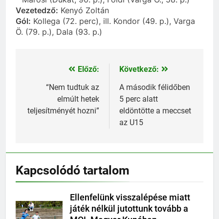
Vezetedző:
Kenyó Zoltán
Gól:
Kollega (72. perc), ill. Kondor (49. p.), Varga
Ö. (79. p.), Dala (93. p.)
Előző:
Következő:
Bejegyzés
navigáció
“Nem tudtuk az
A második félidőben
elmúlt hetek
5 perc alatt
teljesítményét hozni”
eldöntötte a meccset
az U15
Kapcsolódó tartalom
Ellenfelünk visszalépése miatt
játék nélkül jutottunk tovább a