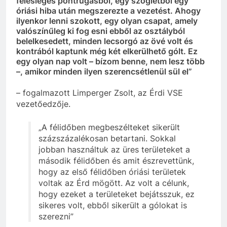
felesleges pontrúgásból, egy szögletből egy
óriási hiba után megszerezte a vezetést. Ahogy
ilyenkor lenni szokott, egy olyan csapat, amely
valószínűleg ki fog esni ebből az osztályból
belelkesedett, minden lecsorgó az övé volt és
kontrából kaptunk még két elkerülhető gólt. Ez
egy olyan nap volt – bízom benne, nem lesz több
–, amikor minden ilyen szerencsétlenül sül el”
– fogalmazott Limperger Zsolt, az Érdi VSE
vezetőedzője.
„A félidőben megbeszélteket sikerült
százszázalékosan betartani. Sokkal
jobban használtuk az üres területeket a
második félidőben és amit észrevettünk,
hogy az első félidőben óriási területek
voltak az Érd mögött. Az volt a célunk,
hogy ezeket a területeket bejátsszuk, ez
sikeres volt, ebből sikerült a gólokat is
szerezni”