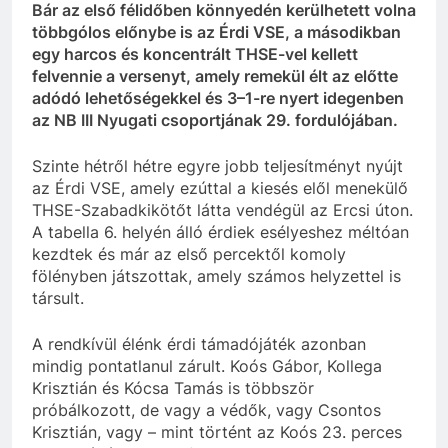
Bár az első félidőben könnyedén kerülhetett volna
többgólos előnybe is az Érdi VSE, a másodikban
egy harcos és koncentrált THSE-vel kellett
felvennie a versenyt, amely remekül élt az előtte
adódó lehetőségekkel és 3–1-re nyert idegenben
az NB III Nyugati csoportjának 29. fordulójában.
Szinte hétről hétre egyre jobb teljesítményt nyújt
az Érdi VSE, amely ezúttal a kiesés elől menekülő
THSE-Szabadkikötőt látta vendégül az Ercsi úton.
A tabella 6. helyén álló érdiek esélyeshez méltóan
kezdtek és már az első percektől komoly
fölényben játszottak, amely számos helyzettel is
társult.
A rendkívül élénk érdi támadójáték azonban
mindig pontatlanul zárult. Koós Gábor, Kollega
Krisztián és Kócsa Tamás is többször
próbálkozott, de vagy a védők, vagy Csontos
Krisztián, vagy – mint történt az Koós 23. perces