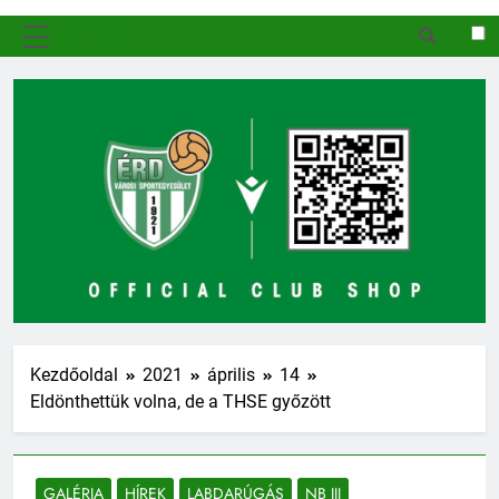
MENÜ
Kezdőoldal
2021
április
14
Eldönthettük volna, de a THSE győzött
GALÉRIA
HÍREK
LABDARÚGÁS
NB III