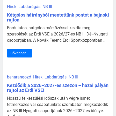
Hírek
Labdarúgás
NB III
Kétgólos hátrányból mentettünk pontot a bajnoki
rajton
Fordulatos, hatgólos mérkőzéssel kezdte meg
szereplését az Érdi VSE a 2026/27-es NB III Dél-Nyugati
csoportjában. A Novák Ferenc Érdi Sportközpontban ...
Bővebben…
beharangozó
Hírek
Labdarúgás
NB III
Kezdődik a 2026–2027-es szezon – hazai pályán
rajtol az Érdi VSE!
Hosszú felkészülési időszak után végre ismét
tétmérkőzés vár csapatunkra: szombaton megkezdődik
az NB III Nyugati csoportjának 2026–2027-es idénye.