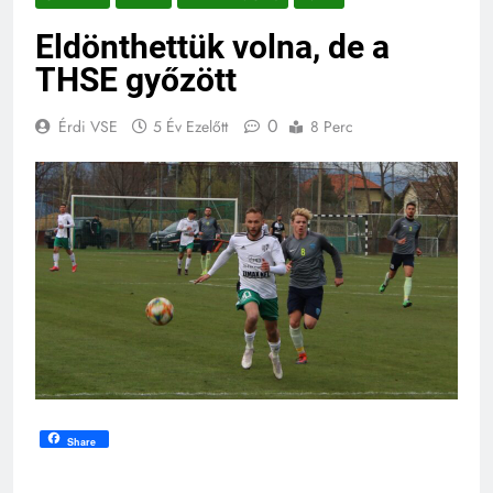
Eldönthettük volna, de a
THSE győzött
0
Érdi VSE
5 Év Ezelőtt
8 Perc
Share