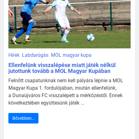
Hírek
Labdarúgás
MOL magyar kupa
Ellenfelünk visszalépése miatt játék nélkül
jutottunk tovább a MOL Magyar Kupában
Felnőtt csapatunknak nem kell pályára lépnie a MOL
Magyar Kupa 1. fordulójában, miután ellenfelünk,
a Dunaújváros FC visszalépett a mérkőzéstől. Ennek
következtében együttesünk játék ...
Bővebben…