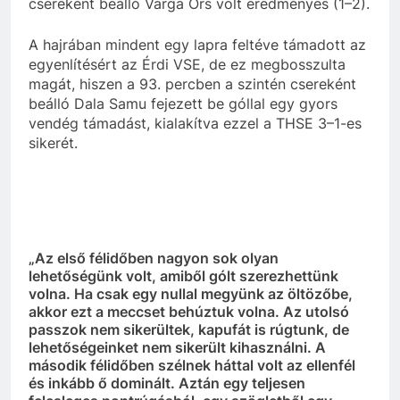
csereként beálló Varga Örs volt eredményes (1–2).
A hajrában mindent egy lapra feltéve támadott az
egyenlítésért az Érdi VSE, de ez megbosszulta
magát, hiszen a 93. percben a szintén csereként
beálló Dala Samu fejezett be góllal egy gyors
vendég támadást, kialakítva ezzel a THSE 3–1-es
sikerét.
„Az első félidőben nagyon sok olyan
lehetőségünk volt, amiből gólt szerezhettünk
volna. Ha csak egy nullal megyünk az öltözőbe,
akkor ezt a meccset behúztuk volna. Az utolsó
passzok nem sikerültek, kapufát is rúgtunk, de
lehetőségeinket nem sikerült kihasználni. A
második félidőben szélnek háttal volt az ellenfél
és inkább ő dominált. Aztán egy teljesen