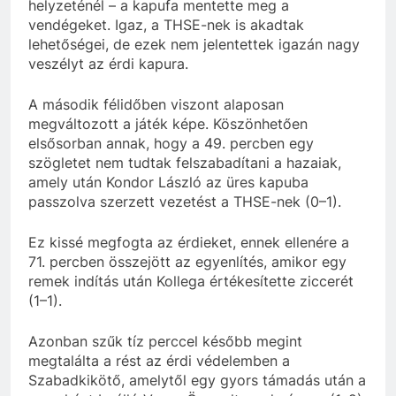
helyzeténél – a kapufa mentette meg a
vendégeket. Igaz, a THSE-nek is akadtak
lehetőségei, de ezek nem jelentettek igazán nagy
veszélyt az érdi kapura.
A második félidőben viszont alaposan
megváltozott a játék képe. Köszönhetően
elsősorban annak, hogy a 49. percben egy
szögletet nem tudtak felszabadítani a hazaiak,
amely után Kondor László az üres kapuba
passzolva szerzett vezetést a THSE-nek (0–1).
Ez kissé megfogta az érdieket, ennek ellenére a
71. percben összejött az egyenlítés, amikor egy
remek indítás után Kollega értékesítette ziccerét
(1–1).
Azonban szűk tíz perccel később megint
megtalálta a rést az érdi védelemben a
Szabadkikötő, amelytől egy gyors támadás után a