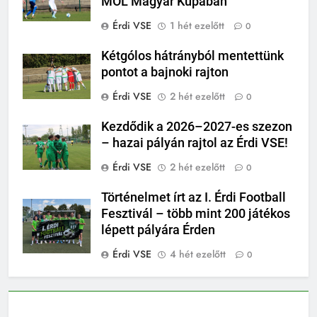
MOL Magyar Kupában
Érdi VSE
1 hét ezelőtt
0
Kétgólos hátrányból mentettünk
pontot a bajnoki rajton
Érdi VSE
2 hét ezelőtt
0
Kezdődik a 2026–2027-es szezon
– hazai pályán rajtol az Érdi VSE!
Érdi VSE
2 hét ezelőtt
0
Történelmet írt az I. Érdi Football
Fesztivál – több mint 200 játékos
lépett pályára Érden
Érdi VSE
4 hét ezelőtt
0