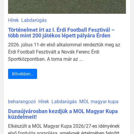
Hírek
Labdarúgás
Történelmet írt az I. Érdi Football Fesztivál –
több mint 200 játékos lépett pályára Érden
2026. július 11-én első alkalommal rendeztük meg az
Érdi Football Fesztivált a Novák Ferenc Érdi
Sportközpontban. A torna már az ...
Bővebben…
beharangozó
Hírek
Labdarúgás
MOL magyar kupa
Dunaújvárosban kezdjük a MOL Magyar Kupa
küzdelmeit!
Elkészült a MOL Magyar Kupa 2026/27-es idényének
első fordulós sorsolása, amelynek értelmében felnőtt