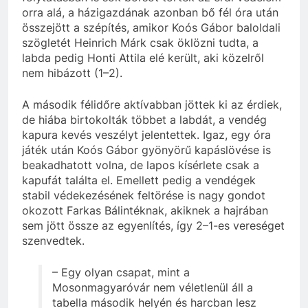
orra alá, a házigazdának azonban bő fél óra után
összejött a szépítés, amikor Koós Gábor baloldali
szögletét Heinrich Márk csak öklözni tudta, a
labda pedig Honti Attila elé került, aki közelről
nem hibázott (1–2).
A második félidőre aktívabban jöttek ki az érdiek,
de hiába birtokolták többet a labdát, a vendég
kapura kevés veszélyt jelentettek. Igaz, egy óra
játék után Koós Gábor gyönyörű kapáslövése is
beakadhatott volna, de lapos kísérlete csak a
kapufát találta el. Emellett pedig a vendégek
stabil védekezésének feltörése is nagy gondot
okozott Farkas Bálintéknak, akiknek a hajrában
sem jött össze az egyenlítés, így 2–1-es vereséget
szenvedtek.
– Egy olyan csapat, mint a
Mosonmagyaróvár nem véletlenül áll a
tabella második helyén és harcban lesz