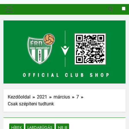
MENÜ
Kezdőoldal
2021
március
7
Csak szépíteni tudtunk
HÍREK
LABDARÚGÁS
NB III