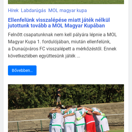
Hírek
Labdarúgás
MOL magyar kupa
Ellenfelünk visszalépése miatt játék nélkül
jutottunk tovább a MOL Magyar Kupában
Felnőtt csapatunknak nem kell pályára lépnie a MOL
Magyar Kupa 1. fordulójában, miután ellenfelünk,
a Dunaújváros FC visszalépett a mérkőzéstől. Ennek
következtében együttesünk játék ...
Bővebben…