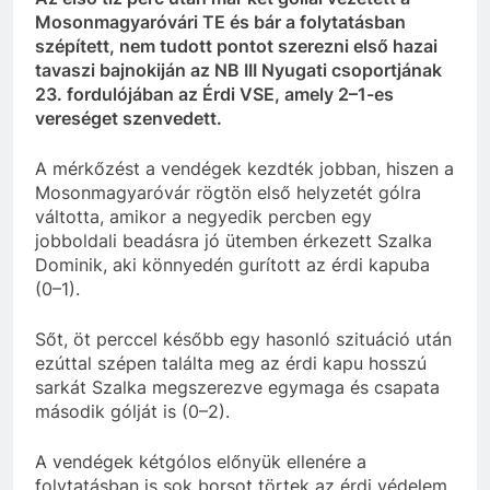
Mosonmagyaróvári TE és bár a folytatásban
szépített, nem tudott pontot szerezni első hazai
tavaszi bajnokiján az NB III Nyugati csoportjának
23. fordulójában az Érdi VSE, amely 2–1-es
vereséget szenvedett.
A mérkőzést a vendégek kezdték jobban, hiszen a
Mosonmagyaróvár rögtön első helyzetét gólra
váltotta, amikor a negyedik percben egy
jobboldali beadásra jó ütemben érkezett Szalka
Dominik, aki könnyedén gurított az érdi kapuba
(0–1).
Sőt, öt perccel később egy hasonló szituáció után
ezúttal szépen találta meg az érdi kapu hosszú
sarkát Szalka megszerezve egymaga és csapata
második gólját is (0–2).
A vendégek kétgólos előnyük ellenére a
folytatásban is sok borsot törtek az érdi védelem