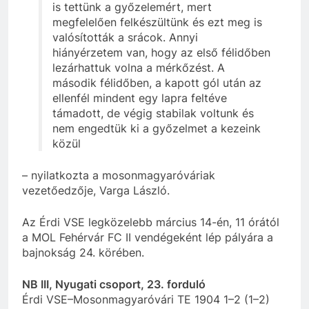
is tettünk a győzelemért, mert
megfelelően felkészültünk és ezt meg is
valósították a srácok. Annyi
hiányérzetem van, hogy az első félidőben
lezárhattuk volna a mérkőzést. A
második félidőben, a kapott gól után az
ellenfél mindent egy lapra feltéve
támadott, de végig stabilak voltunk és
nem engedtük ki a győzelmet a kezeink
közül
– nyilatkozta a mosonmagyaróváriak
vezetőedzője, Varga László.
Az Érdi VSE legközelebb március 14-én, 11 órától
a MOL Fehérvár FC II vendégeként lép pályára a
bajnokság 24. körében.
NB III, Nyugati csoport, 23. forduló
Érdi VSE–Mosonmagyaróvári TE 1904 1–2 (1–2)