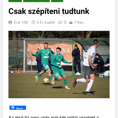
Csak szépíteni tudtunk
0
Érdi VSE
5 Év Ezelőtt
7 Perc
Share
Az első tíz perc után már két góllal vezetett a