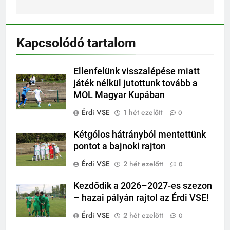
Kapcsolódó tartalom
Ellenfelünk visszalépése miatt
játék nélkül jutottunk tovább a
MOL Magyar Kupában
Érdi VSE
1 hét ezelőtt
0
Kétgólos hátrányból mentettünk
pontot a bajnoki rajton
Érdi VSE
2 hét ezelőtt
0
Kezdődik a 2026–2027-es szezon
– hazai pályán rajtol az Érdi VSE!
Érdi VSE
2 hét ezelőtt
0