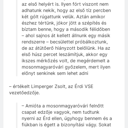
az első helyért is. Ilyen fórt viszont nem
adhatunk nekik, hogy az első tíz percben
két gólt rúgattunk velük. Aztán amikor
észhez tértünk, jókor jött a szépítés és
bíztam benne, hogy a második félidőben
– ahol sajnos át kellett állnunk egy másik
rendszerre – becsülettel próbálkoztunk,
de az átütőerő hiányzott belőlünk. Ha az
első húsz percet leszámítjuk, akkor egy
ikszes mérkőzés volt, de megérdemelt a
mosonmagyaróvári győzelem, mert ilyen
előnyt senkinek sem lehet adni
– értékelt Limperger Zsolt, az Érdi VSE
vezetőedzője.
– Amióta a mosonmagyaróvári felnőtt
csapat edzője vagyok, nem tudtunk
nyerni az Érd ellen, úgyhogy bennem és a
fiúkban is égett a bizonyítási vágy. Sokat