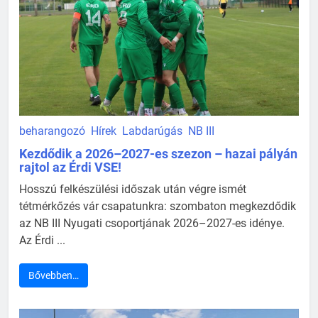
beharangozó
Hírek
Labdarúgás
NB III
Kezdődik a 2026–2027-es szezon – hazai pályán
rajtol az Érdi VSE!
Hosszú felkészülési időszak után végre ismét
tétmérkőzés vár csapatunkra: szombaton megkezdődik
az NB III Nyugati csoportjának 2026–2027-es idénye.
Az Érdi ...
Bővebben…