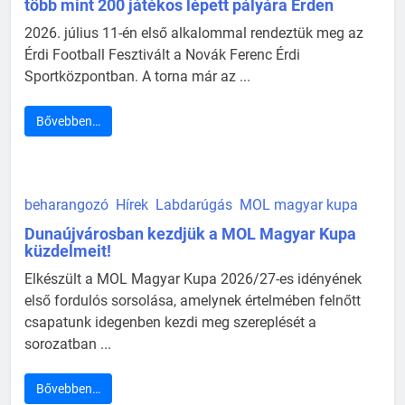
több mint 200 játékos lépett pályára Érden
2026. július 11-én első alkalommal rendeztük meg az
Érdi Football Fesztivált a Novák Ferenc Érdi
Sportközpontban. A torna már az ...
Bővebben…
beharangozó
Hírek
Labdarúgás
MOL magyar kupa
Dunaújvárosban kezdjük a MOL Magyar Kupa
küzdelmeit!
Elkészült a MOL Magyar Kupa 2026/27-es idényének
első fordulós sorsolása, amelynek értelmében felnőtt
csapatunk idegenben kezdi meg szereplését a
sorozatban ...
Bővebben…