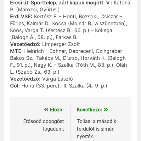
Ercsi úti Sporttelep, zárt kapuk mögött. V.:
Katona
B. (Marozsi, Gyürüsi)
Érdi VSE:
Kertész F. – Honti, Bozsoki, Csiszár –
Fürjes, Kalmár D., Kócsa (Molnár B., a szünetben),
Koós, Varga T. (Kertész B., 66. p.) – Kollega
(Balogh Á., 58. p.), Farkas B.
Vezetőedző:
Limperger Zsolt
MTE:
Heinrich – Bohner, Debreceni, Czingráber
–
Bakos Sz., Takács M., D’urso, Horváth K. (Balogh
F., 91. p.), Nagy K. – Szalka (Tóth M., 83. p.), Oláh
L. (Szabó Zs., 63. p.)
Vezetőedző:
Varga László
Gól:
Honti (33. perc), ill. Szalka (4., 9. p.)
Előző:
Következő:
Bejegyzés
navigáció
Erősödő dobogóst
Tollas: a második
fogadunk
fordulót is simán
nyerték