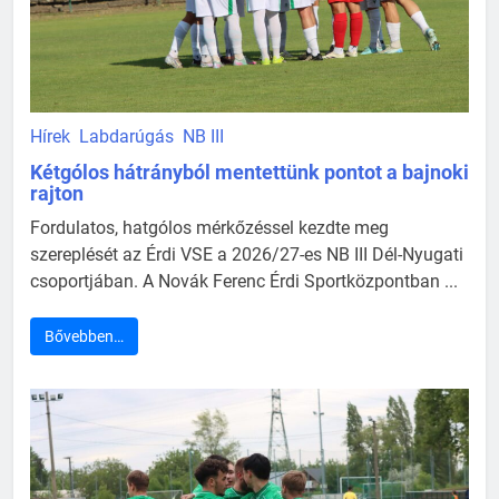
Hírek
Labdarúgás
NB III
Kétgólos hátrányból mentettünk pontot a bajnoki
rajton
Fordulatos, hatgólos mérkőzéssel kezdte meg
szereplését az Érdi VSE a 2026/27-es NB III Dél-Nyugati
csoportjában. A Novák Ferenc Érdi Sportközpontban ...
Bővebben…