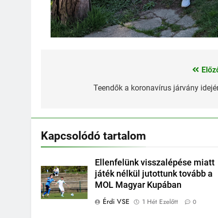
Előz
Bejegyzés
navigáció
Teendők a koronavírus járvány idejé
Kapcsolódó tartalom
Ellenfelünk visszalépése miatt
játék nélkül jutottunk tovább a
MOL Magyar Kupában
Érdi VSE
1 Hét Ezelőtt
0