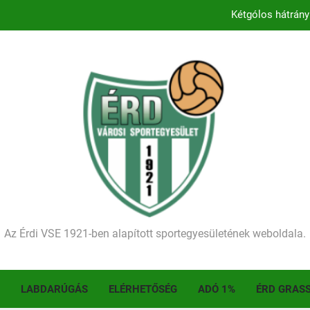
Kezdődik a 2026–2027-es sze
Történelmet írt az I. Érdi Football Fesztivál – tö
Ellenfelünk visszalépése miatt játék nélkül
Kétgólos hátrány
Kezdődik a 2026–2027-es sze
Történelmet írt az I. Érdi Football Fesztivál – tö
Az Érdi VSE 1921-ben alapított sportegyesületének weboldala.
LABDARÚGÁS
ELÉRHETŐSÉG
ADÓ 1%
ÉRD GRAS