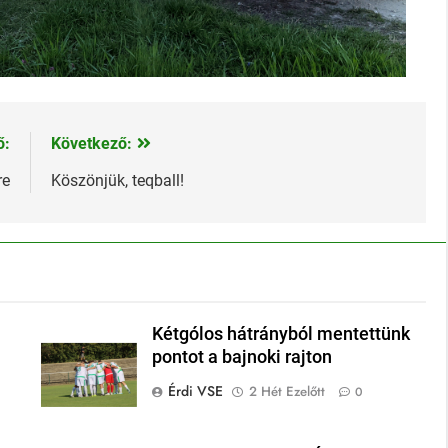
ő:
Következő:
re
Köszönjük, teqball!
Kétgólos hátrányból mentettünk
pontot a bajnoki rajton
Érdi VSE
2 Hét Ezelőtt
0