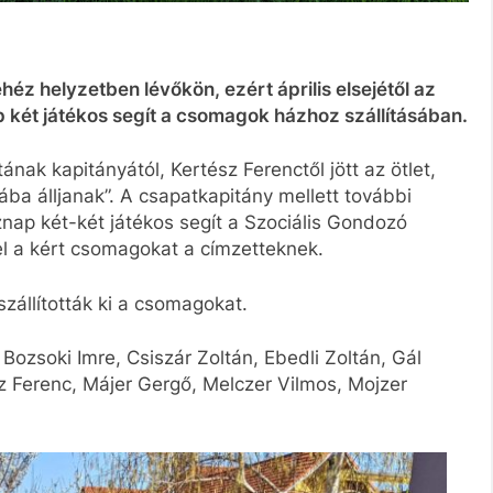
ehéz helyzetben lévőkön, ezért április elsejétől az
két játékos segít a csomagok házhoz szállításában.
ának kapitányától, Kertész Ferenctől jött az ötlet,
ába álljanak”. A csapatkapitány mellett további
znap két-két játékos segít a Szociális Gondozó
 el a kért csomagokat a címzetteknek.
zállították ki a csomagokat.
Bozsoki Imre, Csiszár Zoltán, Ebedli Zoltán, Gál
z Ferenc, Májer Gergő, Melczer Vilmos, Mojzer