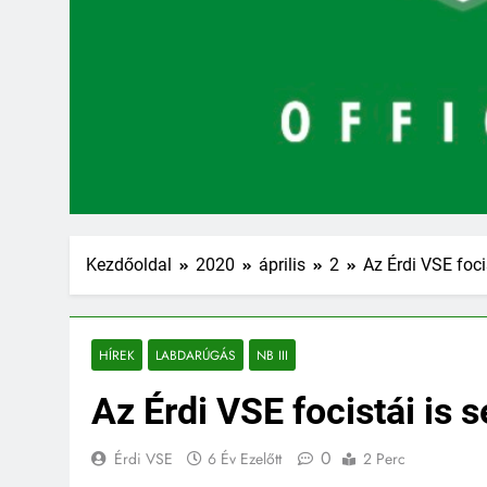
Kezdőoldal
2020
április
2
Az Érdi VSE foci
HÍREK
LABDARÚGÁS
NB III
Az Érdi VSE focistái is 
0
Érdi VSE
6 Év Ezelőtt
2 Perc