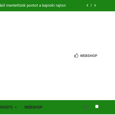
zon – hazai pályán rajtol az Érdi VSE!
bb mint 200 játékos lépett pályára Érden
 jutottunk tovább a MOL Magyar Kupában
ból mentettünk pontot a bajnoki rajton
zon – hazai pályán rajtol az Érdi VSE!
WEBSHOP
bb mint 200 játékos lépett pályára Érden
SROOTS
WEBSHOP