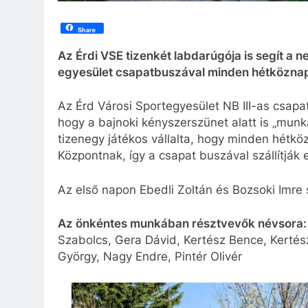
Share
Az Érdi VSE tizenkét labdarúgója is segít a n
egyesület csapatbuszával minden hétköznap 
Az Érd Városi Sportegyesület NB III-as csapat
hogy a bajnoki kényszerszünet alatt is „munk
tizenegy játékos vállalta, hogy minden hétkö
Központnak, így a csapat buszával szállítják
Az első napon Ebedli Zoltán és Bozsoki Imre s
Az önkéntes munkában résztvevők névsora:
Szabolcs, Gera Dávid, Kertész Bence, Kertés
György, Nagy Endre, Pintér Olivér