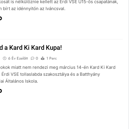
osát is nélkülöznie kellett az Érdi VSE U15-ös csapatának,
bírt az idénnyitón az Iváncsval.
d a Kard Ki Kard Kupa!
E
6 Év Ezelőtt
0
1 Perc
 okok miatt nem rendezi meg március 14-én Kard Ki Kard
 Érdi VSE tollaslabda szakosztálya és a Batthyány
ai Általános Iskola.