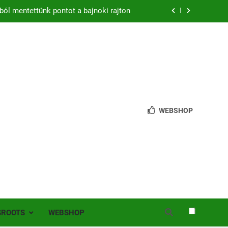
ból mentettünk pontot a bajnoki rajton
zon – hazai pályán rajtol az Érdi VSE!
bb mint 200 játékos lépett pályára Érden
 jutottunk tovább a MOL Magyar Kupában
ból mentettünk pontot a bajnoki rajton
WEBSHOP
zon – hazai pályán rajtol az Érdi VSE!
bb mint 200 játékos lépett pályára Érden
SROOTS
WEBSHOP