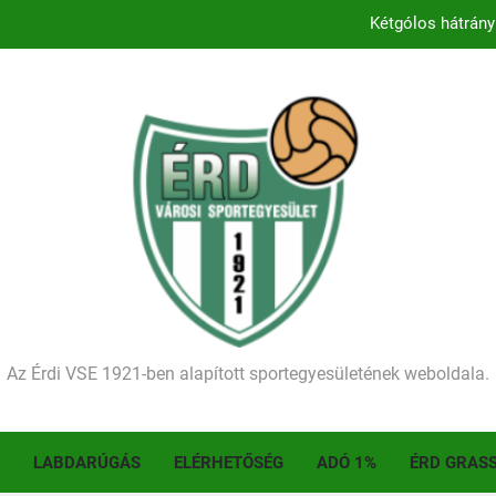
Kétgólos hátrány
Kezdődik a 2026–2027-es sze
Történelmet írt az I. Érdi Football Fesztivál – tö
Ellenfelünk visszalépése miatt játék nélkül
Kétgólos hátrány
Kezdődik a 2026–2027-es sze
Történelmet írt az I. Érdi Football Fesztivál – tö
Az Érdi VSE 1921-ben alapított sportegyesületének weboldala.
LABDARÚGÁS
ELÉRHETŐSÉG
ADÓ 1%
ÉRD GRAS