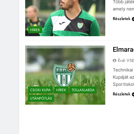
Több játék
amely nem 
Részletek
HÍREK
Elmara
Érdi VS
Technikai
Kupáját az
Sportiskol
CSOKI KUPA
HÍREK
TOLLASLABDA
Részletek
UTÁNPÓTLÁS