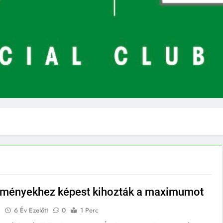
lményekhez képest kihozták a maximumot
E
6 Év Ezelőtt
0
1 Perc