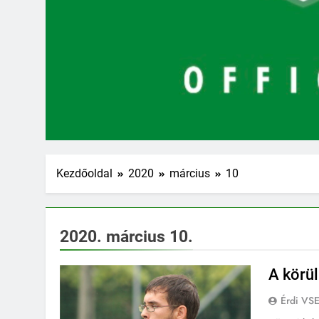
Kezdőoldal
2020
március
10
2020. március 10.
A körü
Érdi VS