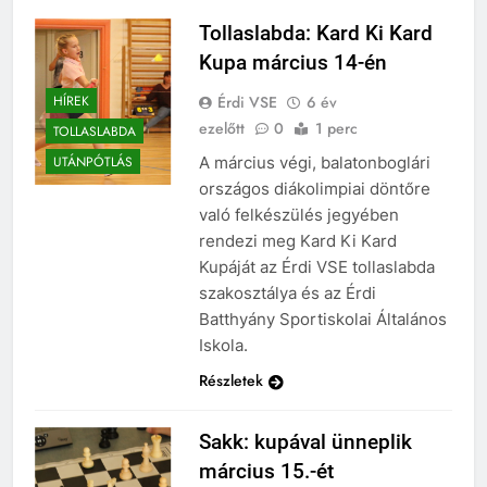
Tollaslabda: Kard Ki Kard
Kupa március 14-én
Érdi VSE
6 év
HÍREK
ezelőtt
0
1 perc
TOLLASLABDA
A március végi, balatonboglári
UTÁNPÓTLÁS
országos diákolimpiai döntőre
való felkészülés jegyében
rendezi meg Kard Ki Kard
Kupáját az Érdi VSE tollaslabda
szakosztálya és az Érdi
Batthyány Sportiskolai Általános
Iskola.
Részletek
Sakk: kupával ünneplik
március 15.-ét