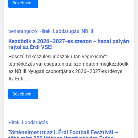
Bővebben…
beharangozó
Hírek
Labdarúgás
NB III
Kezdődik a 2026–2027-es szezon – hazai pályán
rajtol az Érdi VSE!
Hosszú felkészülési időszak után végre ismét
tétmérkőzés vár csapatunkra: szombaton megkezdődik
az NB III Nyugati csoportjának 2026–2027-es idénye.
Az Érdi ...
Bővebben…
Hírek
Labdarúgás
Történelmet írt az I. Érdi Football Fesztivál –