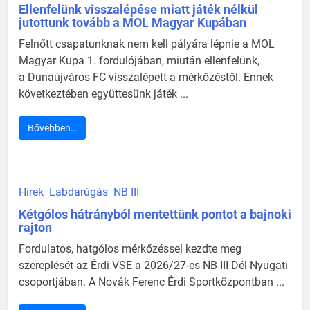
Ellenfelünk visszalépése miatt játék nélkül
jutottunk tovább a MOL Magyar Kupában
Felnőtt csapatunknak nem kell pályára lépnie a MOL
Magyar Kupa 1. fordulójában, miután ellenfelünk,
a Dunaújváros FC visszalépett a mérkőzéstől. Ennek
következtében együttesünk játék ...
Bővebben…
Hírek
Labdarúgás
NB III
Kétgólos hátrányból mentettünk pontot a bajnoki
rajton
Fordulatos, hatgólos mérkőzéssel kezdte meg
szereplését az Érdi VSE a 2026/27-es NB III Dél-Nyugati
csoportjában. A Novák Ferenc Érdi Sportközpontban ...