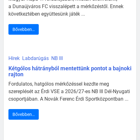
a Dunaújváros FC visszalépett a mérkőzéstől. Ennek
következtében együttesünk játék ...
Bővebben…
Hírek
Labdarúgás
NB III
Kétgólos hátrányból mentettünk pontot a bajnoki
rajton
Fordulatos, hatgólos mérkőzéssel kezdte meg
szereplését az Érdi VSE a 2026/27-es NB III Dél-Nyugati
csoportjában. A Novák Ferenc Érdi Sportközpontban ...
Bővebben…