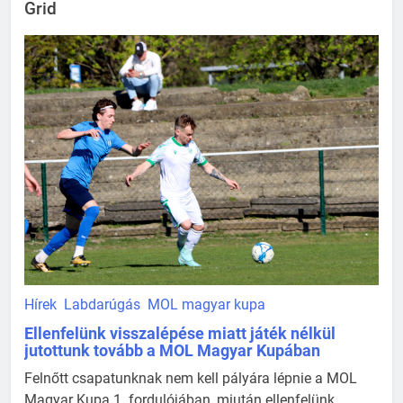
Grid
Hírek
Labdarúgás
MOL magyar kupa
Ellenfelünk visszalépése miatt játék nélkül
jutottunk tovább a MOL Magyar Kupában
Felnőtt csapatunknak nem kell pályára lépnie a MOL
Magyar Kupa 1. fordulójában, miután ellenfelünk,