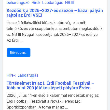
beharangozó
Hírek
Labdarúgás
NB III
Kezdődik a 2026–2027-es szezon – hazai pályán
rajtol az Érdi VSE!
Hosszú felkészülési időszak után végre ismét
tétmérkőzés vár csapatunkra: szombaton megkezdődik
az NB III Nyugati csoportjának 2026–2027-es idénye.
Az Érdi ...
Bővebben…
Hírek
Labdarúgás
Történelmet írt az I. Érdi Football Fesztivál –
több mint 200 játékos lépett pályára Érden
2026. július 11-én első alkalommal rendeztük meg az
Érdi Football Fesztivált a Novák Ferenc Érdi
Sportközpontban. A torna már az ...