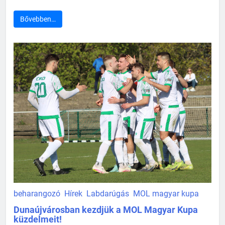
Bővebben…
beharangozó
Hírek
Labdarúgás
MOL magyar kupa
Dunaújvárosban kezdjük a MOL Magyar Kupa
küzdelmeit!