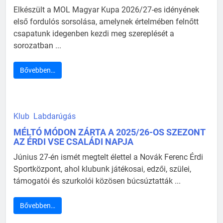
Elkészült a MOL Magyar Kupa 2026/27-es idényének
első fordulós sorsolása, amelynek értelmében felnőtt
csapatunk idegenben kezdi meg szereplését a
sorozatban ...
Bővebben…
Klub
Labdarúgás
MÉLTÓ MÓDON ZÁRTA A 2025/26-OS SZEZONT
AZ ÉRDI VSE CSALÁDI NAPJA
Június 27-én ismét megtelt élettel a Novák Ferenc Érdi
Sportközpont, ahol klubunk játékosai, edzői, szülei,
támogatói és szurkolói közösen búcsúztatták ...
Bővebben…