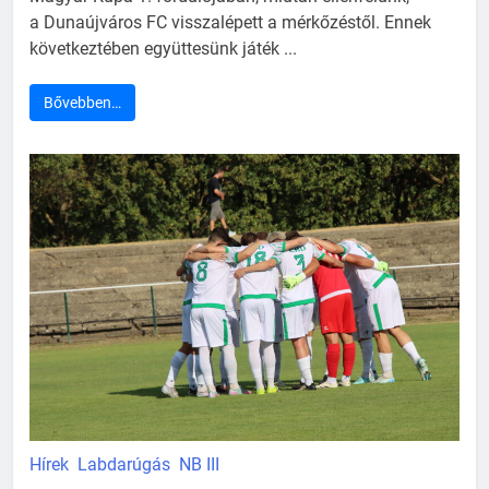
a Dunaújváros FC visszalépett a mérkőzéstől. Ennek
következtében együttesünk játék ...
Bővebben…
Hírek
Labdarúgás
NB III