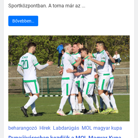
Sportközpontban. A torna már az ...
Bővebben…
beharangozó
Hírek
Labdarúgás
MOL magyar kupa
Dunaújvárosban kezdjük a MOL Magyar Kupa