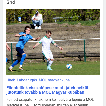
Grid
Hírek
Labdarúgás
MOL magyar kupa
Ellenfelünk visszalépése miatt játék nélkül
jutottunk tovább a MOL Magyar Kupában
Felnőtt csapatunknak nem kell pályára lépnie a MOL
Magyar Kupa 1. fordulójában, miután ellenfelünk,