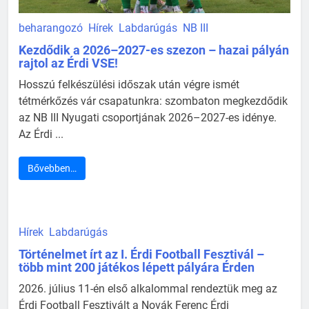
beharangozó
Hírek
Labdarúgás
NB III
Kezdődik a 2026–2027-es szezon – hazai pályán
rajtol az Érdi VSE!
Hosszú felkészülési időszak után végre ismét
tétmérkőzés vár csapatunkra: szombaton megkezdődik
az NB III Nyugati csoportjának 2026–2027-es idénye.
Az Érdi ...
Bővebben…
Hírek
Labdarúgás
Történelmet írt az I. Érdi Football Fesztivál –
több mint 200 játékos lépett pályára Érden
2026. július 11-én első alkalommal rendeztük meg az
Érdi Football Fesztivált a Novák Ferenc Érdi