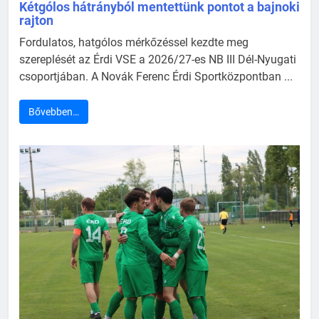
Kétgólos hátrányból mentettünk pontot a bajnoki
rajton
Fordulatos, hatgólos mérkőzéssel kezdte meg
szereplését az Érdi VSE a 2026/27-es NB III Dél-Nyugati
csoportjában. A Novák Ferenc Érdi Sportközpontban ...
Bővebben…