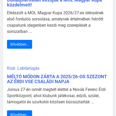
küzdelmeit!
Elkészült a MOL Magyar Kupa 2026/27-es idényének
első fordulós sorsolása, amelynek értelmében felnőtt
csapatunk idegenben kezdi meg szereplését a
sorozatban ...
Bővebben…
Klub
Labdarúgás
MÉLTÓ MÓDON ZÁRTA A 2025/26-OS SZEZONT
AZ ÉRDI VSE CSALÁDI NAPJA
Június 27-én ismét megtelt élettel a Novák Ferenc Érdi
Sportközpont, ahol klubunk játékosai, edzői, szülei,
támogatói és szurkolói közösen búcsúztatták ...
Bővebben…