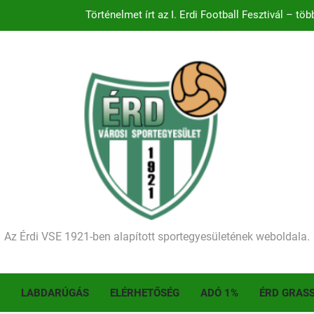
Történelmet írt az I. Érdi Football Fesztivál – tö
Ellenfelünk visszalépése miatt játék nélkül
Kétgólos hátrány
Kezdődik a 2026–2027-es sze
Történelmet írt az I. Érdi Football Fesztivál – tö
Az Érdi VSE 1921-ben alapított sportegyesületének weboldala.
LABDARÚGÁS
ELÉRHETŐSÉG
ADÓ 1%
ÉRD GRAS