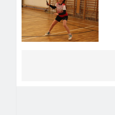
Bejegyzés
navigáció