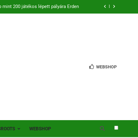
bb mint 200 játékos lépett pályára Érden
 jutottunk tovább a MOL Magyar Kupában
ból mentettünk pontot a bajnoki rajton
zon – hazai pályán rajtol az Érdi VSE!
bb mint 200 játékos lépett pályára Érden
WEBSHOP
SROOTS
WEBSHOP